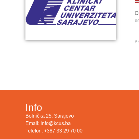
O
o
P
Tim
Info
Bolnička 25, Sarajevo
Email: info@kcus.ba
Telefon: +387 33 29 70 00