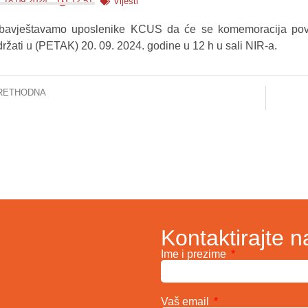
18.09.2024.
12:51
Vijesti
bavještavamo uposlenike KCUS da će se komemoracija povod
držati u (PETAK) 20. 09. 2024. godine u 12 h u sali NIR-a.
RETHODNA
 KCUS-a asistirao pri transplantaciji pluća u Ljubljani
Kontaktirajte n
Ime i prezime
Vaš email