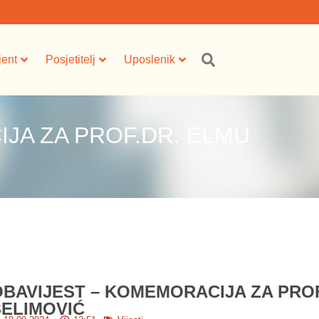
jent
Posjetitelj
Uposlenik
JA ZA PROF.DR. ELMU
OBAVIJEST – KOMEMORACIJA ZA PRO
SELIMOVIĆ