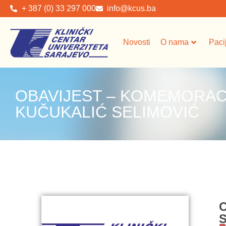
+ 387 (0) 33 297 000
info@kcus.ba
Novosti
O nama
Paci
OBAVIJEST – KOMEMORACI
KUČUKALIĆ SELIMOVIĆ