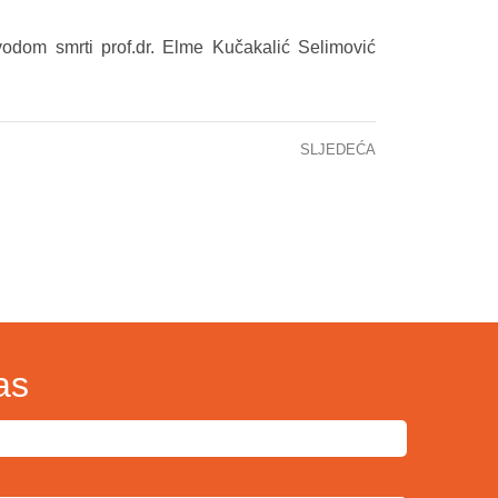
om smrti prof.dr. Elme Kučakalić Selimović
SLJEDEĆA
U KCUS održana dva stručna predavanja
as