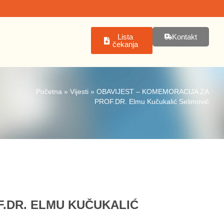
Lista
Kontakt
čekanja
Početna
»
Vijesti
»
OBAVIJEST – KOMEMORACIJA ZA
PROF.DR. Elmu Kučukalić Selimović
F.DR. ELMU KUČUKALIĆ