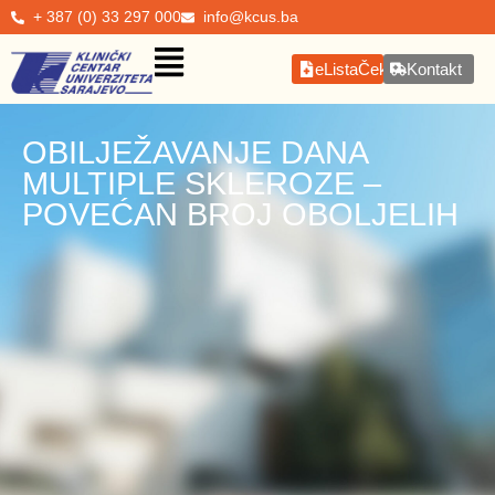
+ 387 (0) 33 297 000
info@kcus.ba
eListaČekanja
Kontakt
OBILJEŽAVANJE DANA
MULTIPLE SKLEROZE –
POVEĆAN BROJ OBOLJELIH