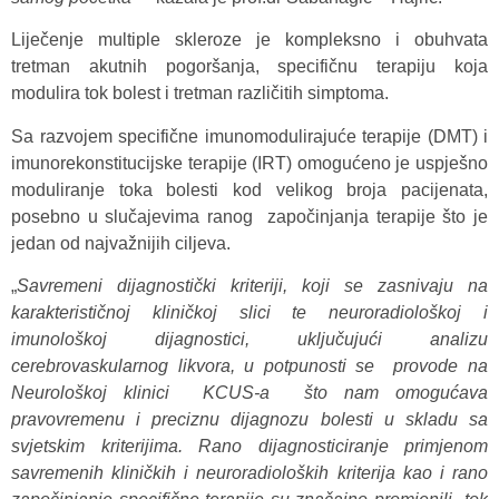
Liječenje multiple skleroze je kompleksno i obuhvata
tretman akutnih pogoršanja, specifičnu terapiju koja
modulira tok bolest i tretman različitih simptoma.
Sa razvojem specifične imunomodulirajuće terapije (DMT) i
imunorekonstitucijske terapije (IRT) omogućeno je uspješno
moduliranje toka bolesti kod velikog broja pacijenata,
posebno u slučajevima ranog započinjanja terapije što je
jedan od najvažnijih ciljeva.
„
Savremeni dijagnostički kriteriji, koji se zasnivaju na
karakterističnoj kliničkoj slici te neuroradiološkoj i
imunološkoj dijagnostici, uključujući analizu
cerebrovaskularnog likvora, u potpunosti se provode na
Neurološkoj klinici KCUS-a što nam omogućava
pravovremenu i preciznu dijagnozu bolesti u skladu sa
svjetskim kriterijima. Rano dijagnosticiranje primjenom
savremenih kliničkih i neuroradioloških kriterija kao i rano