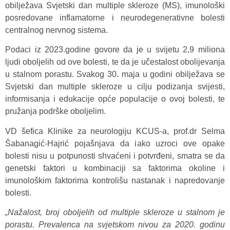
obilježava Svjetski dan multiple skleroze (MS), imunološki
posredovane inflamatorne i neurodegenerativne bolesti
centralnog nervnog sistema.
Podaci iz 2023.godine govore da je u svijetu 2,9 miliona
ljudi oboljelih od ove bolesti, te da je učestalost obolijevanja
u stalnom porastu. Svakog 30. maja u godini obilježava se
Svjetski dan multiple skleroze u cilju podizanja svijesti,
informisanja i edukacije opće populacije o ovoj bolesti, te
pružanja podrške oboljelim.
VD šefica Klinike za neurologiju KCUS-a, prof.dr Selma
Šabanagić-Hajrić pojašnjava da iako uzroci ove opake
bolesti nisu u potpunosti shvaćeni i potvrđeni, smatra se da
genetski faktori u kombinaciji sa faktorima okoline i
imunološkim faktorima kontrolišu nastanak i napredovanje
bolesti.
„Nažalost, broj oboljelih od multiple skleroze u stalnom je
porastu. Prevalenca na svjetskom nivou za 2020. godinu