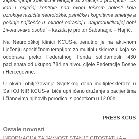
započinjanje specifične terapije su značajno promjenili tok
kao i osjećaj kontrole nad ovom teškom bolesti koja
uzrokuje različite neurološke, psihičke i
kognitivne smetnje a
počinje najčešće u mlađoj odrasloj i najproduktivnijoj dobi
života svake osobe“ –
kazala je prof.dr Šabanagić – Hajrić.
Na Neurološkoj klinici KCUS-a trenutno je na aktivnom
liječenju specifičnom terapijom za multiplu sklerozu, koja se
odobrava preko Federalnog Fonda solidarnosti, 430
pacijenata od ukupno 784 na nivou cijele Federacije Bosne
i Hercegovine.
U okviru obilježavanja Svjetskog dana multipleskleroze u
Sali OJ NIR KCUS-a biće upriličeno druženje s pacijentima
i članovima njihovih porodica, s početkom u 12.00h.
PRESS KCUS
Ostale novosti
INFORMACIJA ZA JAVNOST STANJE CITOSTATIKA –