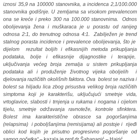
iznosi 35,9 na 100000 stanovnika, a incidenca 2,1/100.000
stanovnika godišnje. U zemljama sa visokom prevalencom
ona se kreće i preko 300 na 100.000 stanovnima. Odnos
obolijevanja žena i muškaraca je u porastu od ranijeg
odnosa 2:1, do trenutnog odnosa 4:1. Zabilježen je trend
stalnog porasta incidence i prevalence obolijevanja, što je
dijelom rezultat boljih i efikasnijih metoda prikupljanja
podataka, bolje i efikasnije dijagnostike i terapije,
uključivanja većeg broja zemalja u sistem prikupljanja
podataka ali i produženje životnog vijeka oboljelih i
djelovanja različitih okolišnih faktora. Ova bolest se naziva i
bolest sa hiljadu lica zbog prisustva velikog broja različitih
simptoma koji je karakterišu, uključujući smetnje vida,
vrtoglavice, slabosti i trnjenja u rukama i nogama i cijelom
tijelu, smetnje održavanja ravnoteže, kontrole sfinktera.
Bolest ima karakteristične obrasce sa pogoršanjima
(relapsima) i poboljšanjima (remisijama) ali postoje i rijeđi
oblici kod kojih je prisutno progresivno pogoršanje od
samog početka“ –
kazala je prof.dr Šabanagić – Hajrić.