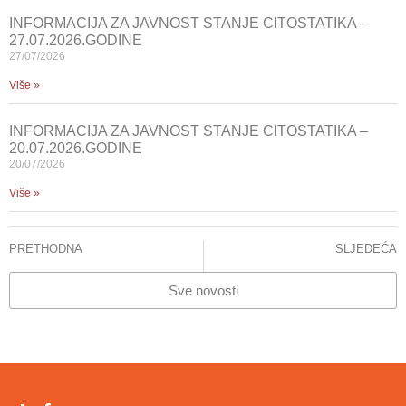
INFORMACIJA ZA JAVNOST STANJE CITOSTATIKA –
27.07.2026.GODINE
27/07/2026
Više »
INFORMACIJA ZA JAVNOST STANJE CITOSTATIKA –
20.07.2026.GODINE
20/07/2026
Više »
PRETHODNA
SLJEDEĆA
Informacija za javnost
Odluka o imenovanju v.d.direktorice KCUS-a, prof.dr Hajrija Maksić
Sve novosti