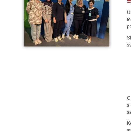
U
t
p
S
s
C
s
s
K
s