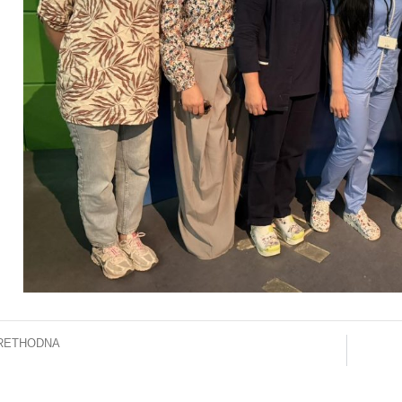
RETHODNA
žbu za socijalni rad KCUS-a posjetili profesori i studenti iz Belgije
INFOR