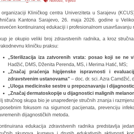
05.06.2026.
16:34
Novosti
,
Vijesti
 organizaciji Kliničkog centra Univerziteta u Sarajevu (KCUS
ehničara Kantona Sarajevo, 26. maja 2026. godine u Velik
osvećen kontinuiranoj edukaciji i profesionalnom usavršavanju m
kup je okupio veliki broj zdravstvenih radnika, a kroz stru
vakodnevnu kliničku praksu:
„Sterilizacija iza zatvorenih vrata: posao koji se ne 
Hadžić, DMS, Dženita Perenda, MS, i Merima Hatić, MS;
„Značaj praćenja higijenske ispravnosti i evaluac
zdravstvenim ustanovama“
– doc. dr. sci. Azra Camdžić, d
„Uloga medicinske sestre u prepoznavanju i dijagnostici
„Značaj dermatoskopije u dijagnostici malignih melan
ilj stručnog skupa bio je unapređenje stručnih znanja i razmje
 posebnim fokusom na sigurnost pacijenata, prevenciju infekc
avremenih dijagnostičkih metoda.
ontinuirana edukacija zdravstvenih radnika predstavlja jedan
tručnih skupova, kurseva i drugih edukativnih aktivnosti ko