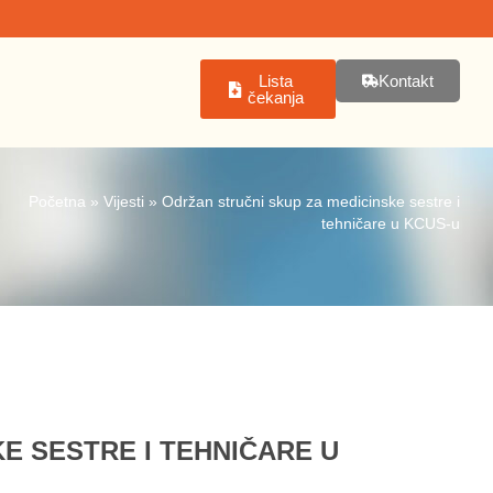
Lista
Kontakt
čekanja
Početna
»
Vijesti
»
Održan stručni skup za medicinske sestre i
tehničare u KCUS-u
E SESTRE I TEHNIČARE U