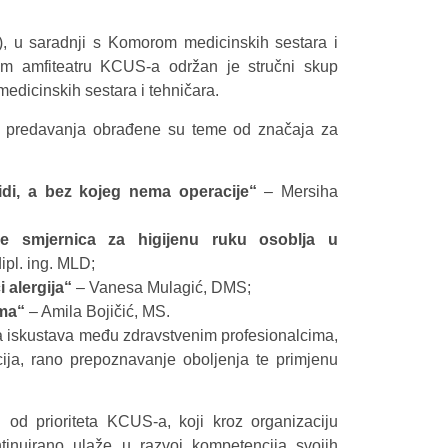
), u saradnji s Komorom medicinskih sestara i
om amfiteatru KCUS-a održan je stručni skup
edicinskih sestara i tehničara.
čna predavanja obrađene su teme od značaja za
vidi, a bez kojeg nema operacije“
– Mersiha
ije smjernica za higijenu ruku osoblja u
ipl. ing. MLD;
 alergija“
– Vanesa Mulagić, DMS;
oma“
– Amila Bojičić, MS.
na iskustava među zdravstvenim profesionalcima,
ija, rano prepoznavanje oboljenja te primjenu
 od prioriteta KCUS-a, koji kroz organizaciju
ntinuirano ulaže u razvoj kompetencija svojih