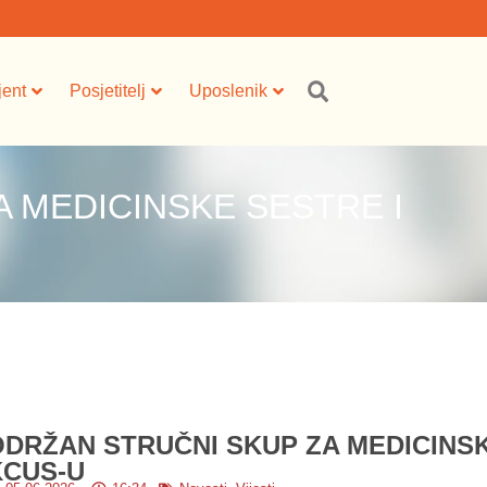
jent
Posjetitelj
Uposlenik
 MEDICINSKE SESTRE I
ODRŽAN STRUČNI SKUP ZA MEDICINSK
KCUS-U