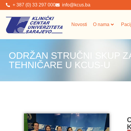
+ 387 (0) 33 297 000
info@kcus.ba
Novosti
O nama
Paci
ODRŽAN STRUČNI SKUP ZA
TEHNIČARE U KCUS-U