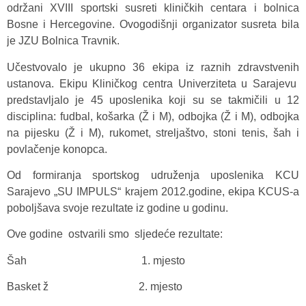
održani XVIII sportski susreti kliničkih centara i bolnica
Bosne i Hercegovine. Ovogodišnji organizator susreta bila
je JZU Bolnica Travnik.
Učestvovalo je ukupno 36 ekipa iz raznih zdravstvenih
ustanova. Ekipu Kliničkog centra Univerziteta u Sarajevu
predstavljalo je 45 uposlenika koji su se takmičili u 12
disciplina: fudbal, košarka (Ž i M), odbojka (Ž i M), odbojka
na pijesku (Ž i M), rukomet, streljaštvo, stoni tenis, šah i
povlačenje konopca.
Od formiranja sportskog udruženja uposlenika KCU
Sarajevo „SU IMPULS“ krajem 2012.godine, ekipa KCUS-a
poboljšava svoje rezultate iz godine u godinu.
Ove godine ostvarili smo sljedeće rezultate:
Šah 1. mjesto
Basket ž 2. mjesto