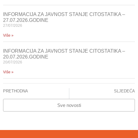
INFORMACIJA ZA JAVNOST STANJE CITOSTATIKA –
27.07.2026.GODINE
27/07/2026
Više »
INFORMACIJA ZA JAVNOST STANJE CITOSTATIKA –
20.07.2026.GODINE
20/07/2026
Više »
PRETHODNA
SLJEDEĆA
NA KLINICI ZA ORTOPEDIJU I TRAUMATOLOGIJU USPJEŠNO OPERISANA PACIJENTICA IZ SLOVENIJE POVRIJEĐENA TOKOM POSJETE PROKOŠKOM JEZERU
MOLIMO MEDIJE ZA PROVJERU INFORMACIJA PRIJE OBJAVE
Sve novosti