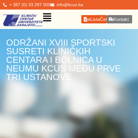
+ 387 (0) 33 297 000
info@kcus.ba
eListaČekanja
Kontakt
ODRŽANI XVIII SPORTSKI
SUSRETI KLINIČKIH
CENTARA I BOLNICA U
NEUMU KCUS MEĐU PRVE
TRI USTANOVE