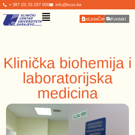
+ 387 (0) 33 297 000
info@kcus.ba
eListaČekanja
Kontakt
Klinička biohemija i
laboratorijska
medicina