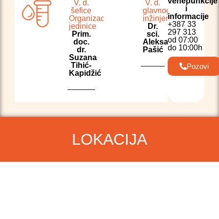
venepunkcije
V. d.
V. d.
i
šefice
glavnog
informacije
Organizacione
inžinjera
+387 33
jedinice
Dr.
297 313
Prim.
sci.
od 07:00
doc.
Aleksandra
do 10:00h
dr.
Pašić
Suzana
Tihić-
Pozovi
Kapidžić
LOKACIJA