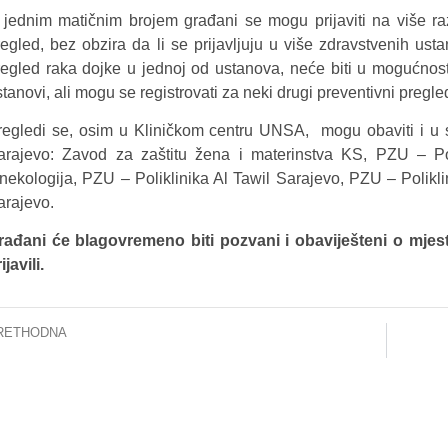
 jednim matičnim brojem građani se mogu prijaviti na više ra
regled, bez obzira da li se prijavljuju u više zdravstvenih ust
regled raka dojke u jednoj od ustanova, neće biti u mogućnost
tanovi, ali mogu se registrovati za neki drugi preventivni pregle
regledi se, osim u Kliničkom centru UNSA, mogu obaviti i u
arajevo: Zavod za zaštitu žena i materinstva KS, PZU – Po
inekologija, PZU – Poliklinika Al Tawil Sarajevo, PZU – Polikl
arajevo.
rađani će blagovremeno biti pozvani i obaviješteni o mjes
ijavili.
RETHODNA
US: Dr. Senad Habibović iz Njemačke educirat će naše ljekare