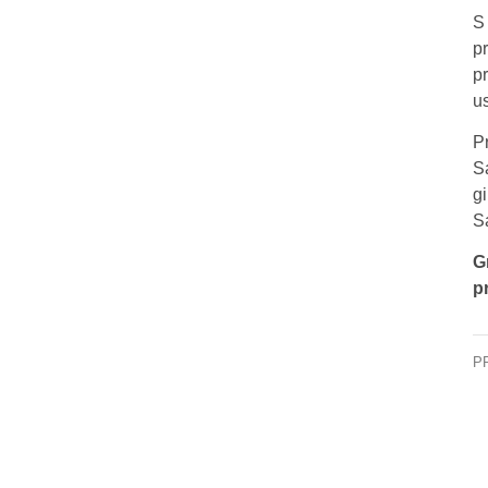
S
p
p
us
P
S
g
S
G
pr
P
KC