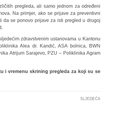
zličitih pregleda, ali samo jednom za određeni
anova. Na primjer, ako se prijave za preventivni
i da se ponovo prijave za isti pregled u drugoj
d.
 sljedećim zdravstvenim ustanovama u Kantonu
liklinika Alea dr. Kandić, ASA bolnica, BWN
inika Atrijum Sarajevo, PZU – Poliklinika Agram
tu i vremenu skrining pregleda za koji su se
SLJEDEĆA
INFORMACIJA ZA JAVNOST – CITOSTATICI