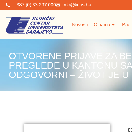
+ 387 (0) 33 297 000
info@kcus.ba
Novosti
O nama
Paci
OTVORENE PRIJAVE ZA B
PREGLEDE U KANTONU SA
ODGOVORNI – ŽIVOT JE U 