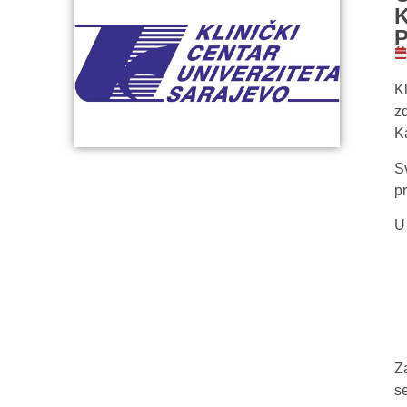
K
z
K
S
pr
U
Z
s