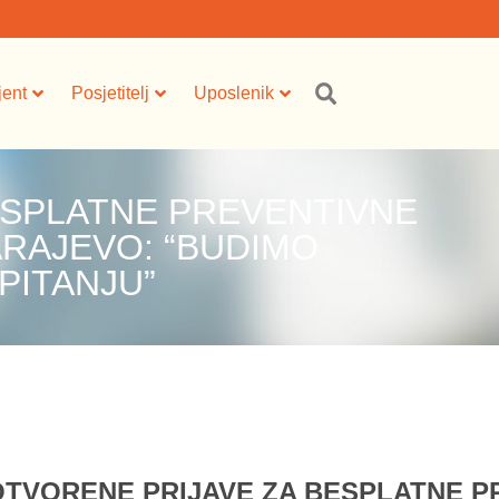
jent
Posjetitelj
Uposlenik
ESPLATNE PREVENTIVNE
RAJEVO: “BUDIMO
PITANJU”
OTVORENE PRIJAVE ZA BESPLATNE P