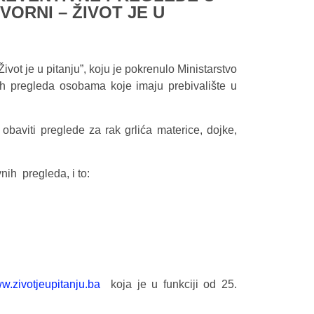
ORNI – ŽIVOT JE U
ot je u pitanju”, koju je pokrenulo Ministarstvo
nih pregleda osobama koje imaju prebivalište u
baviti preglede za rak grlića materice, dojke,
nih pregleda, i to:
w.zivotjeupitanju.ba
koja je u funkciji od 25.