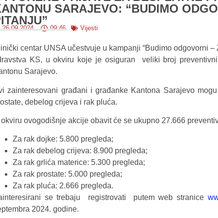
KANTONU SARAJEVO: “BUDIMO ODGOV
PITANJU”
26.09.2024.
09:46
Vijesti
linički centar UNSA učestvuje u kampanji “Budimo odgovorni – Živ
dravstva KS, u okviru koje je osiguran veliki broj preventiv
antonu Sarajevo.
vi zainteresovani građani i građanke Kantona Sarajevo mogu o
ostate, debelog crijeva i rak pluća.
 okviru ovogodišnje akcije obavit će se ukupno 27.666 preventiv
Za rak dojke: 5.800 pregleda;
Za rak debelog crijeva: 8.900 pregleda;
Za rak grlića materice: 5.300 pregleda;
Za rak prostate: 5.000 pregleda;
Za rak pluća: 2.666 pregleda.
ainteresirani se trebaju registrovati putem web stranice
ww
eptembra 2024. godine.