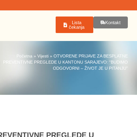
Lista
Kontakt
čekanja
Početna
»
Vijesti
»
OTVORENE PRIJAVE ZA BESPLATNE
PREVENTIVNE PREGLEDE U KANTONU SARAJEVO: “BUDIMO
ODGOVORNI – ŽIVOT JE U PITANJU”
REVENTIVNE PREGLEDE U