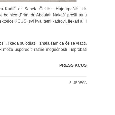
lmira Kadić, dr. Sanela Čekić – Hajdarpašić i dr.
e bolnice „Prim. dr. Abdulah Nakaš“ prešli su u
torice KCUS, svi kvalitetni kadrovi, ljekari ali i
i. I kada su odlazili znala sam da će se vratiti.
ek može usporediti razne mogućnosti i isprobati
PRESS KCUS
SLJEDEĆA
Objavljene četiri knjige