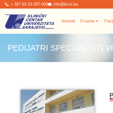
+ 387 (0) 33 297 000
info@kcus.ba
Novosti
O nama
Paci
PEDIJATRI SPECIJALISTI V
P