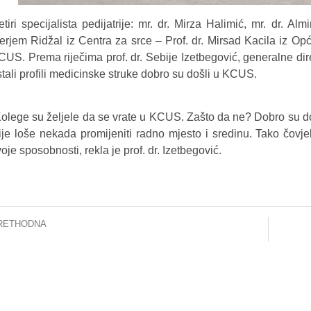
etiri specijalista pedijatrije: mr. dr. Mirza Halimić, mr. dr. A
erjem Ridžal iz Centra za srce – Prof. dr. Mirsad Kacila iz Opć
US. Prema riječima prof. dr. Sebije Izetbegović, generalne direk
tali profili medicinske struke dobro su došli u KCUS.
Kolege su željele da se vrate u KCUS. Zašto da ne? Dobro su došl
ije loše nekada promijeniti radno mjesto i sredinu. Tako čovj
oje sposobnosti, rekla je prof. dr. Izetbegović.
RETHODNA
e European Testing Week 2020