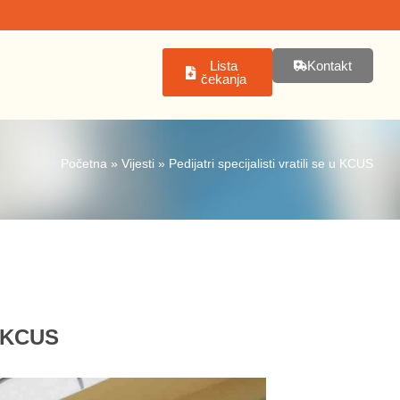
Lista
Kontakt
čekanja
Početna
»
Vijesti
»
Pedijatri specijalisti vratili se u KCUS
U KCUS