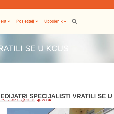
jent
Posjetitelj
Uposlenik
RATILI SE U KCUS
EDIJATRI SPECIJALISTI VRATILI SE 
25.12.2020.
11:58
Vijesti