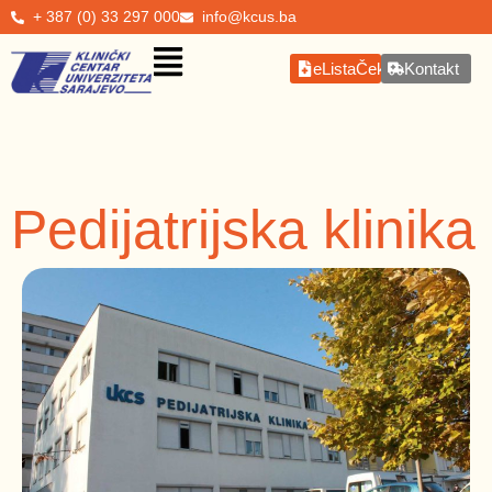
+ 387 (0) 33 297 000
info@kcus.ba
eListaČekanja
Kontakt
Pedijatrijska klinika