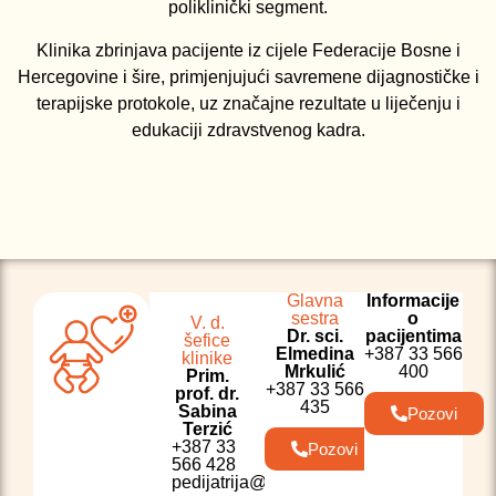
poliklinički segment.
Klinika zbrinjava pacijente iz cijele Federacije Bosne i
Hercegovine i šire, primjenjujući savremene dijagnostičke i
terapijske protokole, uz značajne rezultate u liječenju i
edukaciji zdravstvenog kadra.
Glavna
Informacije
sestra
o
V. d.
Dr. sci.
pacijentima
šefice
Elmedina
+387 33 566
klinike
Mrkulić
400
Prim.
+387 33 566
prof. dr.
435
Sabina
Pozovi
Terzić
+387 33
Pozovi
566 428
pedijatrija@kcus.ba