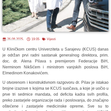
26.08.2025.
19:05
Vijesti
U Kliničkom centru Univerziteta u Sarajevu (KCUS) danas
je održan prvi radni sastanak generalnog direktora, prim.
doc. dr. Alena Pilava s premijerom Federacije BiH,
Nerminom Nikšićem i ministrom vanjskih poslova BiH,
Elmedinom Konakovićem.
U otvorenom i konstruktivnom razgovoru dr. Pilav je istakao
brojne izazove s kojima se KCUS suočava, a koje je uočio u
prve tri sedmice mandata, od deficita kadra svih profila,
preko zastarjele organizacije rada i poslovanja, do značajno
oštećene i zastarjele medicinske opreme. Sve su to