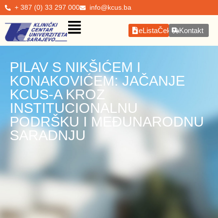
+ 387 (0) 33 297 000
info@kcus.ba
eListaČekanja
Kontakt
PILAV S NIKŠIĆEM I
KONAKOVIĆEM: JAČANJE
KCUS-A KROZ
INSTITUCIONALNU
PODRŠKU I MEĐUNARODNU
SARADNJU