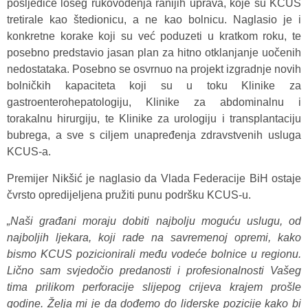
posljedice lošeg rukovođenja ranijih uprava, koje su KCUS
tretirale kao štedionicu, a ne kao bolnicu. Naglasio je i
konkretne korake koji su već poduzeti u kratkom roku, te
posebno predstavio jasan plan za hitno otklanjanje uočenih
nedostataka. Posebno se osvrnuo na projekt izgradnje novih
bolničkih kapaciteta koji su u toku Klinike za
gastroenterohepatologiju, Klinike za abdominalnu i
torakalnu hirurgiju, te Klinike za urologiju i transplantaciju
bubrega, a sve s ciljem unapređenja zdravstvenih usluga
KCUS-a.
Premijer Nikšić je naglasio da Vlada Federacije BiH ostaje
čvrsto opredijeljena pružiti punu podršku KCUS-u.
„Naši građani moraju dobiti najbolju moguću uslugu, od
najboljih ljekara, koji rade na savremenoj opremi, kako
bismo KCUS pozicionirali među vodeće bolnice u regionu.
Lično sam svjedočio predanosti i profesionalnosti Vašeg
tima prilikom perforacije slijepog crijeva krajem prošle
godine. Želja mi je da dođemo do liderske pozicije kako bi