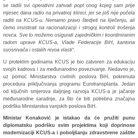
se radili svi operativni zahvati popt onog kojeg sam prije
mjesec dana radio na privatnoj klinici, jer se još nije počela
raditi na KCUS-u. Nemamo pravo štedjeti na liječenju, ali
ćemo insistirati na racionalizaciji i strogoj kontroli trošenja
novca. Sve to možemo osigurati zajedničkim i koordiniranim
radom uprave KCUS-a, Vlade Federacije BiH, kantona
suosnivača i ostalih nivoa vlasti“.
U proteklim godinama KCUS je bio zatvoren za edukaciju
svojih kadrova i za međunarodno povezivanje. Nedavno je,
uz pomoć Ministarstva civilnih poslova BiH, pokrenuta
procedura priključivanja programu Eurotransplanta. Jedan
od ključnih smjerova daljnjeg razvoja KCUS-a je jačanje
međunarodne saradnje, za što će biti potrebna značajna
podrška Ministarstva vanjskih poslova BiH.
Ministar Konaković je istakao da će pružiti punu
diplomatsku podršku svim projektima koji doprinose
modernizaciji KCUS-a i poboljšanju zdravstvene zaštite