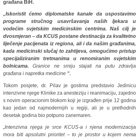
građana BiH.
„Iskoristit ćemo diplomatske kanale da uspostavimo
programe stručnog usavršavanja naših ljekara u
vodećim svjetskim medicinskim centrima. Naš cilj je
dvosmjeran – da KCUS postane destinacija za kvalitetno
liječenje pacijenata iz regiona, ali i da našim građanima,
kada medicinski slučaj to zahtijeva, omogućimo pristup
specijaliziranim tretmanima u renomiranim svjetskim
bolnicama.
Granice ne smiju stajati na putu zdravlja
građana i napretka medicine
“.
Tokom posjete, dr. Pilav je gostima predstavio Jedinicu
intenzivne njege Klinike za anesteziju i reanimaciju, zajedno
s novim operacionim blokom koji je izgrađen prije 12 godina
kao jedan od najmodernijih u regiji, ali je u prethodnih
desetak godina bio potpuno zanemaren.
„Intenzivna njega je srce KCUS-a i njena modernizacija
mora biti apsolutni prioritet – to je prostor u kojem nema