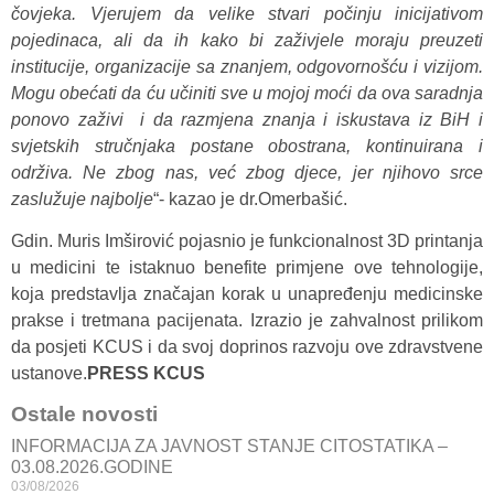
čovjeka. Vjerujem da velike stvari počinju inicijativom
pojedinaca, ali da ih kako bi zaživjele moraju preuzeti
institucije, organizacije sa znanjem, odgovornošću i vizijom.
Mogu obećati da ću učiniti sve u mojoj moći da ova saradnja
ponovo zaživi i da razmjena znanja i iskustava iz BiH i
svjetskih stručnjaka postane obostrana, kontinuirana i
održiva. Ne zbog nas, već zbog djece, jer njihovo srce
zaslužuje najbolje
“- kazao je dr.Omerbašić.
Gdin. Muris Imširović pojasnio je funkcionalnost 3D printanja
u medicini te istaknuo benefite primjene ove tehnologije,
koja predstavlja značajan korak u unapređenju medicinske
prakse i tretmana pacijenata. Izrazio je zahvalnost prilikom
da posjeti KCUS i da svoj doprinos razvoju ove zdravstvene
ustanove.
PRESS KCUS
Ostale novosti
INFORMACIJA ZA JAVNOST STANJE CITOSTATIKA –
03.08.2026.GODINE
03/08/2026