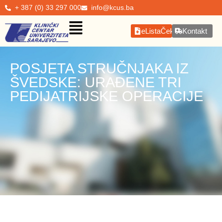
+ 387 (0) 33 297 000
info@kcus.ba
eListaČekanja
Kontakt
POSJETA STRUČNJAKA IZ
ŠVEDSKE: URAĐENE TRI
PEDIJATRIJSKE OPERACIJE