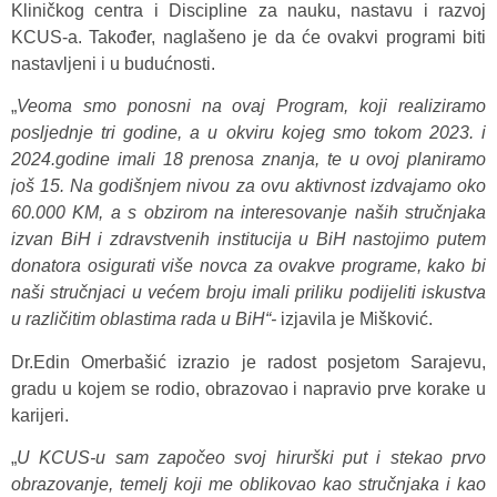
Kliničkog centra i Discipline za nauku, nastavu i razvoj
KCUS-a. Također, naglašeno je da će ovakvi programi biti
nastavljeni i u budućnosti.
„
Veoma smo ponosni na ovaj Program, koji realiziramo
posljednje tri godine, a u okviru kojeg smo tokom 2023. i
2024.godine imali 18 prenosa znanja, te u ovoj planiramo
još 15. Na godišnjem nivou za ovu aktivnost izdvajamo oko
60.000 KM, a s obzirom na interesovanje naših stručnjaka
izvan BiH i zdravstvenih institucija u BiH nastojimo putem
donatora osigurati više novca za ovakve programe, kako bi
naši stručnjaci u većem broju imali priliku podijeliti iskustva
u različitim oblastima rada u BiH“-
izjavila je Mišković.
Dr.Edin Omerbašić izrazio je radost posjetom Sarajevu,
gradu u kojem se rodio, obrazovao i napravio prve korake u
karijeri.
„
U KCUS-u sam započeo svoj hirurški put i stekao prvo
obrazovanje, temelj koji me oblikovao kao stručnjaka i kao