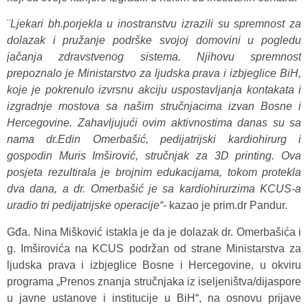
¨
Ljekari bh.porjekla u inostranstvu izrazili su spremnost za
dolazak i pružanje podrške svojoj domovini u pogledu
jačanja zdravstvenog sistema. Njihovu spremnost
prepoznalo je Ministarstvo za ljudska prava i izbjeglice BiH,
koje je pokrenulo izvrsnu akciju uspostavljanja kontakata i
izgradnje mostova sa našim stručnjacima izvan Bosne i
Hercegovine. Zahavljujući ovim aktivnostima danas su sa
nama dr.Edin Omerbašić, pedijatrijski kardiohirurg i
gospodin Muris Imširović, stručnjak za 3D printing. Ova
posjeta rezultirala je brojnim edukacijama, tokom protekla
dva dana, a dr. Omerbašić je sa kardiohirurzima KCUS-a
uradio tri pedijatrijske operacije“-
kazao je prim.dr Pandur.
Gđa. Nina Mišković istakla je da je dolazak dr. Omerbašića i
g. Imširovića na KCUS podržan od strane Ministarstva za
ljudska prava i izbjeglice Bosne i Hercegovine, u okviru
programa „Prenos znanja stručnjaka iz iseljeništva/dijaspore
u javne ustanove i institucije u BiH“, na osnovu prijave