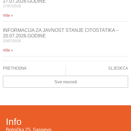
27.07.2026.GODINE
27/07/2026
Više »
INFORMACIJA ZA JAVNOST STANJE CITOSTATIKA –
20.07.2026.GODINE
20/07/2026
Više »
PRETHODNA
SLJEDEĆA
NA KLINICI ZA REKONSTRUKTIVNU I PLASTIČNU HIRURGIJU KCUS-a UVEDENA ICG METODA DETEKCIJE LIMFNIH ČVOROVA
SVJETSKI DAN HEMOFILIJE OBILJEŽEN U KCUS-u
Sve novosti
Info
Bolnička 25, Sarajevo