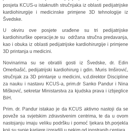
posjeta KCUS-u istaknutih stručnjaka iz oblasti pedijatrijske
kardiohirurgije i medicinske primjene 3D tehnologije iz
Švedske.
U okviru ove posjete urađene su tri pedijatrijske
kardiohirurške operacije,te su održana stručna predavanja,
kao i obuka iz oblasti pedijatrijske kardiohirurgije i primjene
3D printanja u medicini.
Novinarima su se obratili gosti iz Švedske, dr. Edin
Omerbašić, pedijatrijski kardiohirurg i gdin. Muris Imširović,
stručnjak za 3D printanje u medicini, v.d.direktor Discipline
za nauku i nastavu KCUS-a, prim.dr Sanko Pandur i Nina
Mišković, sekretar Ministarstva za kjudska prava i izbjeglice
BiH.
Prim. dr. Pandur istakao je da KCUS aktivno nastoji da se
poveže sa svjetskim zdravstvenim centrima, te da u ovom
nastojanju imaju veliku podršku i pomoć ljekara bh.porjekla
koji su svoje karijere izgradili u nekim od inostranih centara.