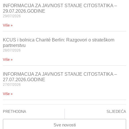
INFORMACIJA ZA JAVNOST STANJE CITOSTATIKA –
29.07.2026.GODINE
29/07/2026
Više »
KCUS i bolnica Charité Berlin: Razgovori o strateškom
partnerstvu
28/07/2026
Više »
INFORMACIJA ZA JAVNOST STANJE CITOSTATIKA –
27.07.2026.GODINE
27/07/2026
Više »
PRETHODNA
SLJEDEĆA
Naredba za federalne sluzbe zaštite i spašavanja
SAOPĆENJE ZA JAVNOST
Sve novosti