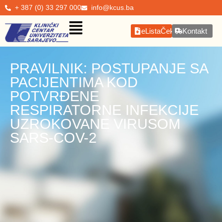
+ 387 (0) 33 297 000
info@kcus.ba
eListaČekanja
Kontakt
PRAVILNIK: POSTUPANJE SA
PACIJENTIMA KOD
POTVRĐENE
RESPIRATORNE INFEKCIJE
UZROKOVANE VIRUSOM
SARS-COV-2