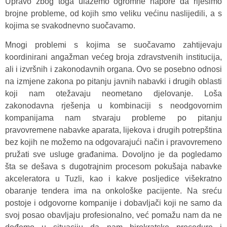
Upravo zbog toga ulažemo ogromne napore da riješimo
brojne probleme, od kojih smo veliku većinu naslijedili, a s
kojima se svakodnevno suočavamo.
Mnogi problemi s kojima se suočavamo zahtijevaju
koordinirani angažman većeg broja zdravstvenih institucija,
ali i izvršnih i zakonodavnih organa. Ovo se posebno odnosi
na izmjene zakona po pitanju javnih nabavki i drugih oblasti
koji nam otežavaju neometano djelovanje. Loša
zakonodavna rješenja u kombinaciji s neodgovornim
kompanijama nam stvaraju probleme po pitanju
pravovremene nabavke aparata, lijekova i drugih potrepština
bez kojih ne možemo na odgovarajući način i pravovremeno
pružati sve usluge građanima. Dovoljno je da pogledamo
šta se dešava s dugotrajnim procesom pokušaja nabavke
akceleratora u Tuzli, kao i kakve posljedice višekratno
obaranje tendera ima na onkološke pacijente. Na sreću
postoje i odgovorne kompanije i dobavljači koji ne samo da
svoj posao obavljaju profesionalno, već pomažu nam da ne