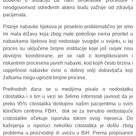
dođemo u situaciju da nam birokratske procedure i
neodgovornost određenih aktera budu važnije od zdravlja
pacijenata.
Pitanje nabavke lijekova je posebno problematično jer smo
mi mala država koja zbog male potrošnje nema prioritet u
nabavkama lijekova koji nedostaje svugdje u svijetu, u taj
proces su uključene brojne institucije koje još uvijek nisu
dovoljno koordinirane, jer se radi o komplikovanim i
riskantnim procesima javnih nabavki, kod kojih često brzina i
uspješnost nabavke ovisi o dobroj volji dobavljača koji
žalbama mogu ugroziti brojne procese.
Prethodnih dana se u medijima pisalo o nedostatku
citostatika i s tim u vezi se želimo informirati javnost da je
preko 95% citostatika dostupno našim pacijentima u svim
kliničkim centrima FBiH, dok se za trenutno nedostajuće
cistostatike očekuje isporuka tokom ovog mjeseca. Do
kašnjenja u isporuci nekoliko citostatika je došlo zbog
problema u proizvodnji ili uvozu u BiH. Prema propisanim