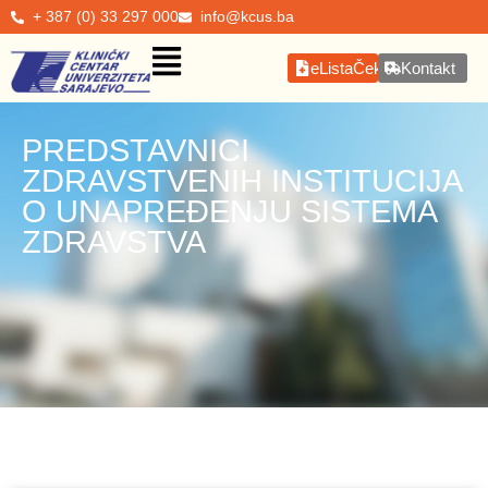
+ 387 (0) 33 297 000
info@kcus.ba
eListaČekanja
Kontakt
PREDSTAVNICI
ZDRAVSTVENIH INSTITUCIJA
O UNAPREĐENJU SISTEMA
ZDRAVSTVA