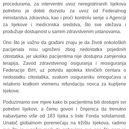
procedurama, za interventni uvoz neregistriranih lijekova
potrebno je dobiti dozvolu za uvoz od Federalnog
ministarstva zdravstva, kao i proći kontrolu serije u Agenciji
za lijekove i medicinska sredstva, što sve otežava i
produžuje dostupnost u samim zdravstvenim ustanovama.
Ono što je važno da građani znaju je da životi onkoloških
pacijenata nisu ugroženi zbog nedostatka pojedinih
citostatika, jer ukoliko pacijentima nije dostupna zamjenska
terapija, Zavod zdravstvenog osiguranja i reosiguranja
Federacije BiH, uz potvrdu apoteka kliničkih centara o
nedostatku citostatika, svakom osiguraniku omogućava u
relativno kratkom vremenu refundaciju novca za kupljene
lijekove.
Poduzimamo sve mjere kako bi pacijentima bili dostupni svi
potrebni lijekovi, a čemu govori i činjenica da trenutno
nabavljamo više od 183 lijeka s liste Fonda solidarnosti.
Unatoč globalnom poremećaju na tržištu lijekova, radimo