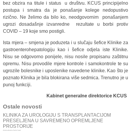
bez obzira na titule i status u društvu. KCUS principijelno
postupa i smatra da je ponašanje kolege nedopustivo
rizično. Ne želimo da bilo ko, neodgovornim ponašanjem
ugrozi dosadašnje izvanredne rezultate u borbi protiv
COVID – 19 koje smo postigli.
Ista mjera – smjena je poduzeta i u slučaju šefice Klinike za
gastroenterohepatologiju kao i šefice odjela iste Klinike.
Nisu se odgovorno ponijele, nisu nosile propisanu zaštitnu
opremu. Nisu provodile mjere kontrole i samokontrole te su
ugrozile bolesnike i uposlenike navedene klinike. Kao što je
poznato Klinika je bila blokirana više sedmica. Trenutno je u
punoj funkciji.
Kabinet generalne direktorice KCUS
Ostale novosti
KLINIKA ZA UROLOGIJU S TRANSPLANTACIJOM
PRESELJENA U SAVREMENO OPREMLJENE
PROSTORIJE