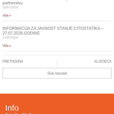
partnerstvu
28/07/2026
Više »
INFORMACIJA ZA JAVNOST STANJE CITOSTATIKA –
27.07.2026.GODINE
27/07/2026
Više »
PRETHODNA
SLJEDEĆA
U KCUS urađena obdukcija preminule pacijentice
Završeno ispitivanje genetičkih sekvenci novog koronavirusa (SARS-CoV-2) dokazanog u uzorcima testiranim u KCUS
Sve novosti
Info