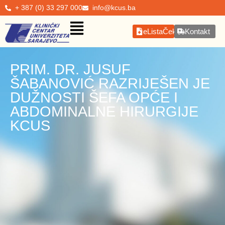
+ 387 (0) 33 297 000
info@kcus.ba
eListaČekanja
Kontakt
PRIM. DR. JUSUF
ŠABANOVIĆ RAZRIJEŠEN JE
DUŽNOSTI ŠEFA OPĆE I
ABDOMINALNE HIRURGIJE
KCUS