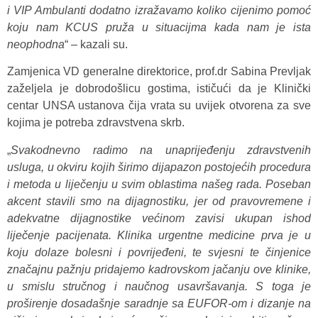
i VIP Ambulanti dodatno izražavamo koliko cijenimo pomoć
koju nam KCUS pruža u situacijma kada nam je ista
neophodna
“ – kazali su.
Zamjenica VD generalne direktorice, prof.dr Sabina Prevljak
zaželjela je dobrodošlicu gostima, ističući da je Klinički
centar UNSA ustanova čija vrata su uvijek otvorena za sve
kojima je potreba zdravstvena skrb.
„
Svakodnevno radimo na unaprijeđenju zdravstvenih
usluga, u okviru kojih širimo dijapazon postojećih procedura
i metoda u liječenju u svim oblastima našeg rada. Poseban
akcent stavili smo na dijagnostiku, jer od pravovremene i
adekvatne dijagnostike većinom zavisi ukupan ishod
liječenje pacijenata. Klinika urgentne medicine prva je u
koju dolaze bolesni i povrijeđeni, te svjesni te činjenice
značajnu pažnju pridajemo kadrovskom jačanju ove klinike,
u smislu stručnog i naučnog usavršavanja. S toga je
proširenje dosadašnje saradnje sa EUFOR-om i dizanje na