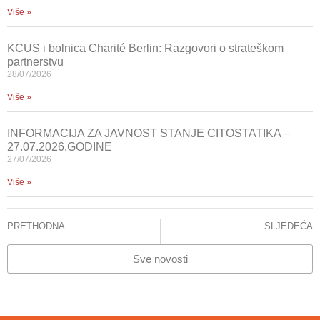
Više »
KCUS i bolnica Charité Berlin: Razgovori o strateškom
partnerstvu
28/07/2026
Više »
INFORMACIJA ZA JAVNOST STANJE CITOSTATIKA –
27.07.2026.GODINE
27/07/2026
Više »
PRETHODNA
SLJEDEĆA
KCUS: Klinici za hemodijalizu donirani aparati
INFORMACIJA ZA JAVNOST – CITOSTATICI
Sve novosti