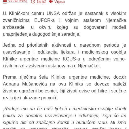
22.08.2024.
15:52
Vijesti
U Kliničkom centru UNSA održan je sastanak s visokim
zvaničnicima EUFOR-a i vojnim atašeom Njemačke
ambasade, u okviru kojeg su dogovarani modeli
unaprijeđenja dugogodišnje saradnje.
Jedna od prioritetnih aktivnosti u narednom periodu je
usavršavanje i edukacija ljekara i medicinskog osoblja
Klinike urgentne medicine KCUS-a u određenim vojno-
civilnim zdravstvenim ustanovama u Njemačkoj.
Prema riječima šefa Klinike urgentne medicine, doc.dr
Adnana Mušanovića na ovu Kliniku se dovoze najteži
životno ugroženi bolesnici, čiji životi ovise od hitre i stručne
reakcije i ukazane pomoći.
„
Raduje me da će naši ljekari i medicinsko osoblje dobiti
priliku za dodatno usavršavanje i edukaciju, koja će im
sigurno biti od značajne koristi u budućem radu. Mi smo