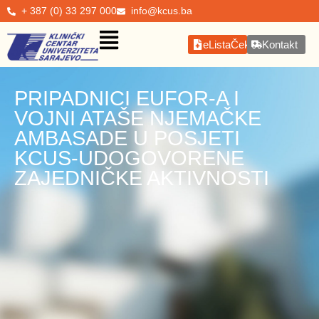
+ 387 (0) 33 297 000
info@kcus.ba
eListaČekanja
Kontakt
PRIPADNICI EUFOR-A I
VOJNI ATAŠE NJEMAČKE
AMBASADE U POSJETI
KCUS-UDOGOVORENE
ZAJEDNIČKE AKTIVNOSTI