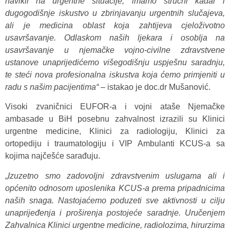
navikli na urgentne situacije, imamo stručni kadar i
dugogodišnje iskustvo u zbrinjavanju urgentnih slučajeva,
ali je medicina oblast koja zahtijeva cjeloživotno
usavršavanje. Odlaskom naših ljekara i osoblja na
usavršavanje u njemačke vojno-civilne zdravstvene
ustanove unaprijedićemo višegodišnju uspješnu saradnju,
te steći nova profesionalna iskustva koja ćemo primjeniti u
radu s našim pacijentima“
– istakao je doc.dr Mušanović.
Visoki zvaničnici EUFOR-a i vojni ataše Njemačke
ambasade u BiH posebnu zahvalnost izrazili su Klinici
urgentne medicine, Klinici za radiologiju, Klinici za
ortopediju i traumatologiju i VIP Ambulanti KCUS-a sa
kojima najčešće sarađuju.
„
Izuzetno smo zadovoljni zdravstvenim uslugama ali i
općenito odnosom uposlenika KCUS-a prema pripadnicima
naših snaga. Nastojaćemo poduzeti sve aktivnosti u cilju
unaprijeđenja i proširenja postojeće saradnje. Uručenjem
Zahvalnica Klinici urgentne medicine, radiolozima, hirurzima