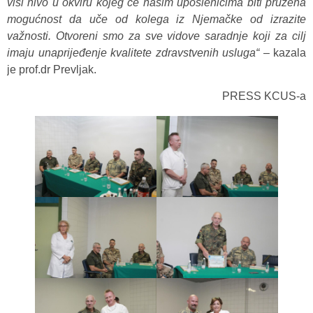
viši nivo u okviru kojeg će našim uposlenicima biti pružena
mogućnost da uče od kolega iz Njemačke od izrazite
važnosti. Otvoreni smo za sve vidove saradnje koji za cilj
imaju unaprijeđenje kvalitete zdravstvenih usluga“
– kazala
je prof.dr Prevljak.
PRESS KCUS-a