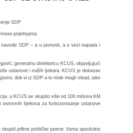
ćenje SDP
rinose prijetnjama
je navode SDP – a u javnosti, a u vezi napada i
begović, generalnu direktoricu KCUS, objavljujući
a naše ustanove i naših ljekara. KCUS je dokazao
ovini, dok vi iz SDP-a to niste mogli nikad, iako
ije, u KCUS se skupilo više od 100 miliona KM
 i osnovnih lijekova za funkcionisanje ustanove
 skupili jeftine političke poene. Vama apsolutno