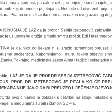
šta nema vrijednost, pa čak ni ozbiljne prijetnje smrću cijeloj 
ed onih koji doprinose prijetnjama. Nemojte od otvorenih prijetn
jekara. Pitamo se da li će iko normalan nakon ovog užasnog dog
AJGNUSIJA JE LAŽ da je prof.dr. Sebija Izetbegović zabranila ili
ac je uz upotrebu oružja prijetio smrću prof.dr. Edi Hasanbegović
STINA je da niko od ljekara nije izrazio spremnost preuzeti l
reuzme pacijenticu. Napominjemo i da su tokom prijetnji smrću
r.Danka Pokrajac, medicinska sestra Alma Hadžić i sekretarica
akle, LAŽ JE DA JE PROF.DR.SEBIJA IZETBEGOVIĆ ZA
CUS. PROF. DR. IZETBEGOVIĆ JE PITALA KO ĆE PREU
JEKARA NIJE JAVIO DA BI PREUZEO LIJEČENJE DJEVOJ
otvrda ovoj činjenici je dolazak u četvrtak na štrajk, nekoliko 
olege, a među njima su bili i članovi SDP-a.