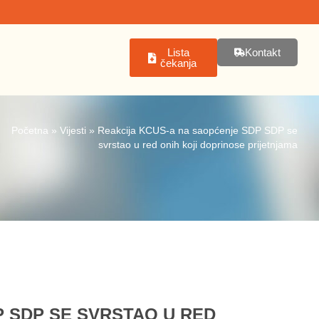
Lista
Kontakt
čekanja
Početna
»
Vijesti
»
Reakcija KCUS-a na saopćenje SDP SDP se
svrstao u red onih koji doprinose prijetnjama
 SDP SE SVRSTAO U RED