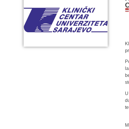
K
p
P
l
b
st
U
d
te
M