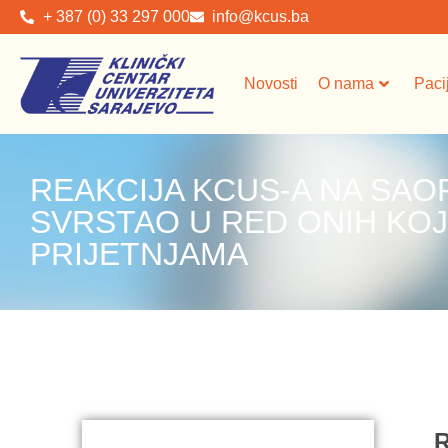
+ 387 (0) 33 297 000
info@kcus.ba
Novosti
O nama
Paci
REAKCIJA KCUS-A NA SAO
SVRSTAO U RED ONIH KOJ
PRIJETNJAMA