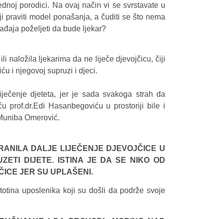
jednoj porodici. Na ovaj način vi se svrstavate u
ji praviti model ponašanja, a čuditi se što nema
ađaja poželjeti da bude ljekar?
 naložila ljekarima da ne liječe djevojčicu, čiji
u i njegovoj supruzi i djeci.
iječenje djeteta, jer je sada svakoga strah da
 prof.dr.Edi Hasanbegoviću u prostoriji bile i
 Muniba Omerović.
BRANILA DALJE LIJEČENJE DJEVOJČICE U
ZETI DIJETE. ISTINA JE DA SE NIKO OD
ČICE JER SU UPLAŠENI.
stotina uposlenika koji su došli da podrže svoje