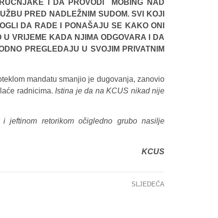
STRUČNJAKE I DA PROVODI MOBING NAD
UŽBU PRED NADLEŽNIM SUDOM. SVI KOJI
MOGLI DA RADE I PONAŠAJU SE KAKO ONI
O U VRIJEME KADA NJIMA ODGOVARA I DA
HODNO PREGLEDAJU U SVOJIM PRIVATNIM
oteklom mandatu smanjio je dugovanja, zanovio
plaće radnicima.
Istina je da na KCUS nikad nije
eftinom retorikom očigledno grubo nasilje
KCUS
SLJEDEĆA
OČNA KLINIKA KCUS : OTVORENO PISMO JAVNOSTI