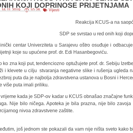
ONIH KOJI DOPRINOSE PRIJETNJAMA
16.11.2019.
10:28
Vijesti
Reakcija KCUS-a na saop
SDP se svrstao u red onih koji dop
linički centar Univerziteta u Sarajevu oštro osuđuje i odbacu
rijetnji koje su upućene prof. dr. Edi Hasanbegoviću.
o ko zna koji put, tendenciozno optužujete prof. dr. Sebiju Izet
aži i klevete u cilju stvaranja negativne slike i rušenja ugled
ezbroj puta da je najbolja zdravstvena ustanova u Bosni i Herceg
e više puta imali priliku.
 vrijeme kada je SDP-ov kadar u KCUS obnašao značajne funkc
uga. Nije bilo ničega. Apoteka je bila prazna, nije bilo zavoja
rcijarnog nivoa zdravstvene zaštite.
eđutim, još jednom ste pokazali da vam nije ništa sveto kako bi