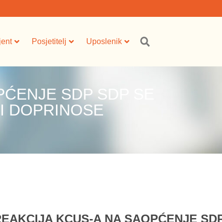
jent
Posjetitelj
Uposlenik
PĆENJE SDP SDP SE
I DOPRINOSE
REAKCIJA KCUS-A NA SAOPĆENJE SDP