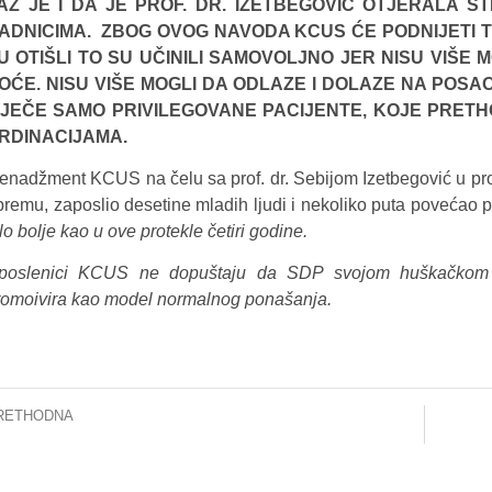
AŽ JE I DA JE PROF. DR. IZETBEGOVIĆ OTJERALA 
ADNICIMA. ZBOG OVOG NAVODA KCUS ĆE PODNIJETI T
U OTIŠLI TO SU UČINILI SAMOVOLJNO JER NISU VIŠE 
OĆE. NISU VIŠE MOGLI DA ODLAZE I DOLAZE NA POSA
IJEČE SAMO PRIVILEGOVANE PACIJENTE, KOJE PRET
RDINACIJAMA.
enadžment KCUS na čelu sa prof. dr. Sebijom Izetbegović u pr
premu, zaposlio desetine mladih ljudi i nekoliko puta povećao 
lo bolje kao u ove protekle četiri godine.
poslenici KCUS ne dopuštaju da SDP svojom huškačkom i j
romoivira kao model normalnog ponašanja.
RETHODNA
INFORMACIJA ZA JAVNOST : I. BAZIČNI KURS NEUROINTERVENTNIH PROCEDURA