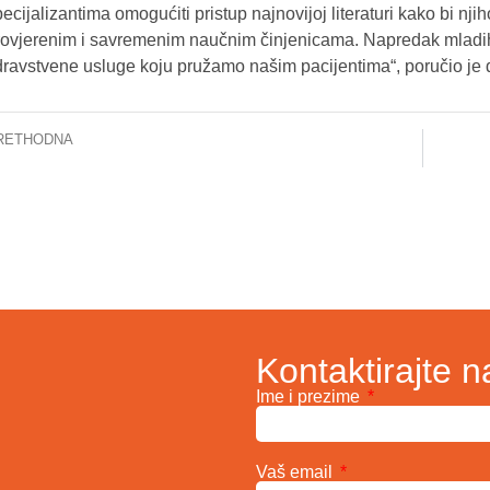
ecijalizantima omogućiti pristup najnovijoj literaturi kako bi nj
rovjerenim i savremenim naučnim činjenicama. Napredak mladih 
dravstvene usluge koju pružamo našim pacijentima“, poručio je d
RETHODNA
ržano predavanje za medicinske sestre-tehničare
INFOR
Kontaktirajte n
Ime i prezime
Vaš email