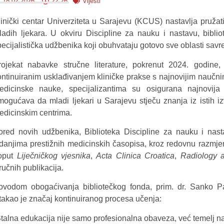
18.02.2026.
22:26
Vijesti
linički centar Univerziteta u Sarajevu (KCUS) nastavlja pruž
ladih ljekara. U okviru Discipline za nauku i nastavu, bibl
pecijalistička udžbenika koji obuhvataju gotovo sve oblasti sa
rojekat nabavke stručne literature, pokrenut 2024. godine,
ontinuiranim usklađivanjem kliničke prakse s najnovijim naučn
edicinske nauke, specijalizantima su osigurana najnovija 
mogućava da mladi ljekari u Sarajevu stječu znanja iz istih i
edicinskim centrima.
ored novih udžbenika, Biblioteka Discipline za nauku i nas
zdanjima prestižnih medicinskih časopisa, kroz redovnu razmje
oput
Liječničkog vjesnika
,
Acta Clinica Croatica
,
Radiology 
ručnih publikacija.
ovodom obogaćivanja bibliotečkog fonda, prim. dr. Sanko Pan
stakao je značaj kontinuiranog procesa učenja:
Stalna edukacija nije samo profesionalna obaveza, već temelj n