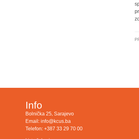
sp
p
z
P
Od
Info
Bolnička 25, Sarajevo
Email: info@kcus.ba
Telefon: +387 33 29 70 00