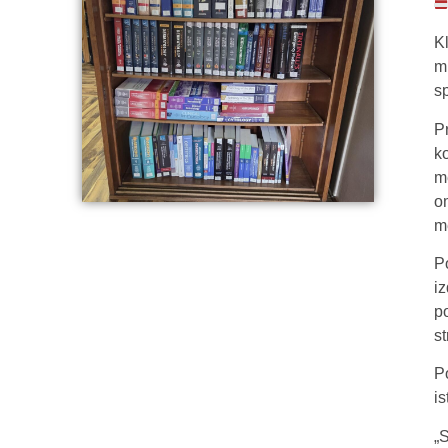
K
m
s
P
k
m
o
m
P
i
p
st
P
i
„