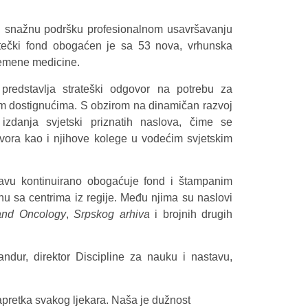
ati snažnu podršku profesionalnom usavršavanju
iotečki fond obogaćen je sa 53 nova, vrhunska
vremene medicine.
 predstavlja strateški odgovor na potrebu za
im dostignućima. S obzirom na dinamičan razvoj
izdanja svjetski priznatih naslova, čime se
zvora kao i njihove kolege u vodećim svjetskim
tavu kontinuirano obogaćuje fond i štampanim
nu sa centrima iz regije. Među njima su naslovi
and Oncology
,
Srpskog arhiva
i brojnih drugih
dur, direktor Discipline za nauku i nastavu,
apretka svakog ljekara. Naša je dužnost