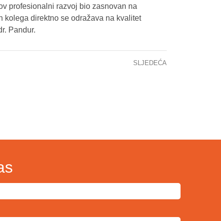
ihov profesionalni razvoj bio zasnovan na
kolega direktno se odražava na kvalitet
r. Pandur.
SLJEDEĆA
MACIJA ZA JAVNOST STANJE CITOSTATIKA – 23.02.2026.GODINE
as