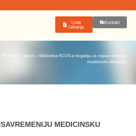
Lista
Kontakt
čekanja
Početna
»
Vijesti
»
Biblioteka KCUS-a bogatija za najsavremeniju
medicinsku literaturu
JSAVREMENIJU MEDICINSKU