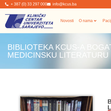
+ 387 (0) 33 297 000
info@kcus.ba
Novosti
O nama
Paci
BIBLIOTEKA KCUS-A BOGA
MEDICINSKU LITERATURU