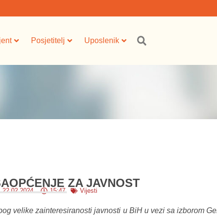
jent
Posjetitelj
Uposlenik
SAOPĆENJE ZA JAVNOST
22.02.2024.
15:47
Vijesti
bog velike zainteresiranosti javnosti u BiH u vezi sa izborom 