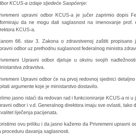
dbor KCUS-a izdaje sljedeće Saopćenje:
rivremeni upravni odbor KCUS-a je jučer zaprimio dopis Fe
nformiraju da ne mogu dati saglasnost na imenovanje prof.
irektora KCUS-a.
lanom 66. stav 3. Zakona o zdravstvenoj zaštiti propisano 
pravni odbor uz prethodnu suglasnost federalnog ministra zdrav
rivremeni Upravni odbor djeluje u okviru svojih nadležnos
inistarstva zdravstva.
rivremeni Upravni odbor će na prvoj redovnoj sjednici detaljno 
pitati argumente koje je ministarstvo dostavilo.
elimo jasno istaći da redovan rad i funkcioniranje KCUS-a ni u 
ravni odbor i v.d. Generalnog direktora imaju sve ovlasti, tako 
kvalitet liječenja pacijenata.
oristimo ovu priliku i da jasno kažemo da Privremeni upravni 
a proceduru davanja saglasnosti.