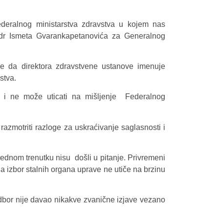
deralnog ministarstva zdravstva u kojem nas
 dr Ismeta Gvarankapetanovića za Generalnog
je da direktora zdravstvene ustanove imenuje
stva.
ti i ne može uticati na mišljenje Federalnog
razmotriti razloge za uskraćivanje saglasnosti i
jednom trenutku nisu došli u pitanje. Privremeni
da izbor stalnih organa uprave ne utiče na brzinu
odbor nije davao nikakve zvanične izjave vezano