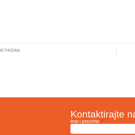
RETHODNA
. Slavenka Štraus je nova šefica Klinike za anesteziju i reanimaciju KCUS-a
Kontaktirajte n
Ime i prezime