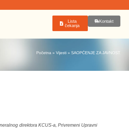
Lista
Kontakt
čekanja
Početna
»
Vijesti
»
SAOPĆENJE ZA JAVNOST
Generalnog direktora KCUS-a, Privremeni Upravni