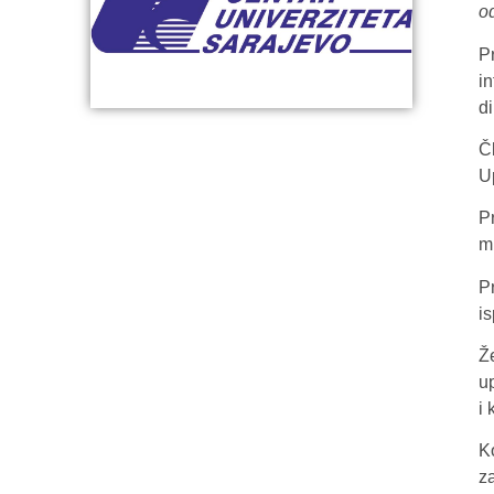
o
P
i
d
Č
U
P
m
P
is
Ž
up
i 
K
z