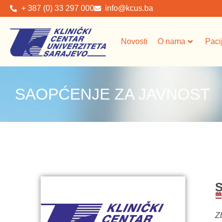
+ 387 (0) 33 297 000
info@kcus.ba
Novosti
O nama
Paci
SAOPĆENJE ZA JAVNOST
Z