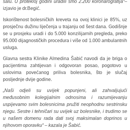
salu. U protekloj godini uradili smo 2.200 koronarografija“
–
izjavio je dr.Begić.
Iskorištenost bolesničkih kreveta na ovoj klinici je 85%, uz
prosječnu dužinu liječenja u trajanju od šest dana. Godišnje
se u prosjeku uradi i do 5.000 konzilijarnih pregleda, preko
95.000 dijagnostičkih procedura i više od 1.000 ambulantnih
usluga.
Glavna sestra Klinike Almedina Šabić navodi da je briga o
pacijentima zahtijevan i odgovoran posao, pogotovo u
uslovima povećanog priliva bolesnika, što je slučaj
posljednje dvije godine.
„Naši odjeli su uvijek popunjeni, ali zahvaljujući
međusobnim kolegijalnim odnosima i razumijevanju
uspijevamo svim bolesnicima pružiti neophodnu sestrinsku
njegu. Sestre i tehničari su uvijek uz bolesnike, i trudimo se
u našem domenu rada dati svoj maksimalan doprinos u
njihovom oporavku“ – kazala je Šabić.