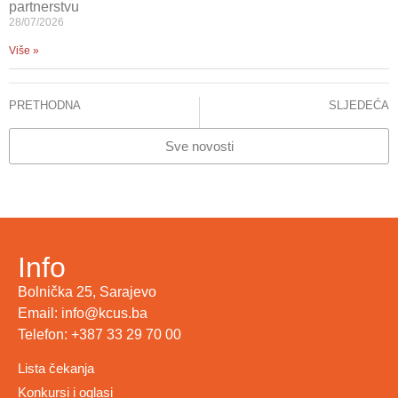
partnerstvu
28/07/2026
Više »
PRETHODNA
SLJEDEĆA
KCUS: Na Klinici za ortopediju nema listi čekanja dnevno se pruži usluga za 250 pacijenata
KLINIKA ZA HEMODIJALIZU KCUS: USPJEŠNO PLASIRAN KATETER MALODOBNOM PACIJENTU SA MULTIPLIM UROĐENM ANOMALIJAMA PREKIDA SE DUGOGODIŠNJA PRAKSA IZMJEŠTANJA IZVAN BIH
Sve novosti
Info
Bolnička 25, Sarajevo
Email: info@kcus.ba
Telefon: +387 33 29 70 00
Lista čekanja
Konkursi i oglasi