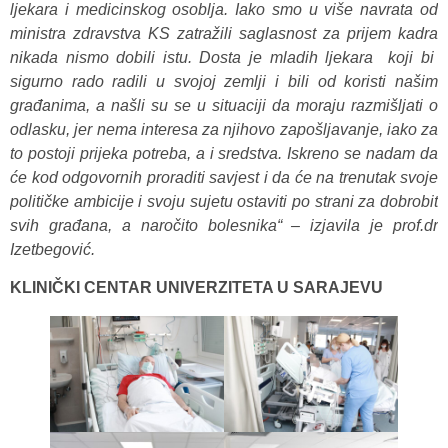
ljekara i medicinskog osoblja. Iako smo u više navrata od
ministra zdravstva KS zatražili saglasnost za prijem kadra
nikada nismo dobili istu. Dosta je mladih ljekara koji bi
sigurno rado radili u svojoj zemlji i bili od koristi našim
građanima, a našli su se u situaciji da moraju razmišljati o
odlasku, jer nema interesa za njihovo zapošljavanje, iako za
to postoji prijeka potreba, a i sredstva. Iskreno se nadam da
će kod odgovornih proraditi savjest i da će na trenutak svoje
političke ambicije i svoju sujetu ostaviti po strani za dobrobit
svih građana, a naročito bolesnika“ – izjavila je prof.dr
Izetbegović.
KLINIČKI CENTAR UNIVERZITETA U SARAJEVU