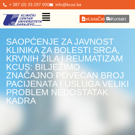
+ 387 (0) 33 297 000
info@kcus.ba
eListaČekanja
Kontakt
SAOPĆENJE ZA JAVNOST
KLINIKA ZA BOLESTI SRCA,
KRVNIH ŽILA I REUMATIZAM
KCUS: BILJEŽIMO
ZNAČAJNO POVEĆAN BROJ
PACIJENATA I USLUGA VELIKI
PROBLEM NEDOSTATAK
KADRA