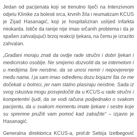
Jedan od pacijenata koji se trenutno liječi na Intenzivnom
odjelu Klinike za bolesti srca, krvnih žila i reumatizam KCUS
je Zijad Hasanagić, koji je hospitaliziran uslijed infarkta
miokarda. Ističe da ranije nije imao srčanih problema i da je
spašen zahvaljujući brzoj reakciji ljekara, na čemu je izrazito
zahvalan.
„Građani moraju znati da ovdje rade stručni i dobri ljekari i
medicinsko osoblje. Ne smijemo dozvoliti da se internetom i
u medijima šire neistine, da se unosi nemir i nepovjerenje
među nama. I ja sam imao određenu dozu bojazni šta će me
dočekati u bolnici, jer nam stalno plasiraju neistine. Sada iz
svog iskustva mogu posvjedočiti da u KCUS-u rade stručni i
kompetentni ljudi, da se vodi računa podjednako o svakom
pacijentu, da u svakom momentu imate ljekare i sestre koje
su spremne pružiti vam pomoć kad zatražite“
– izjavio je
Hasanagić.
Generalna direktorica KCUS-a, prof.dr Sebija Izetbegović