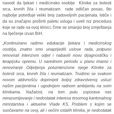
navodi da ljekari i medicinsko osoblje Klinike za bolesti
srca, krvnih žila i reumatizam rade odličan posao, što
najbolje potvrđuje veliki broj zadovoljnih pacijenata. Ističe i
da su značajno proširili paletu usluga i uveli niz procedura
koje se rade na ovoj klinici, čime se smanjio broj izmještanja
na liječenje izvan BiH.
„
Kontinuirano radimo edukacije ljekara i medicinskog
osoblja, znatno smo unaprijedili uslove rada, potpuno
renovirali Intenzivni odjel i nabavili novu dijagnostičku i
terapijsku opremu. U narednom periodu u planu imamo i
renoviranje Odjeljenja poluintenzivne njege Klinike za
bolesti srca, krvnih žila i reumatizam. Trudimo se svakom
novom aktivnošću doprinijeti boljoj zdravstvenoj usluzi
našim pacijentima i ugodnijem radnom ambijentu na svim
klinikama. Nažalost, na tom putu usporava nas
nerazumijevanje i nedostatak interesa resornog kantonalnog
ministarstva i aktuelne Vlade KS. Problem s kojim se
suočavamo na ovoj, ali i većini ostalih klinika, je nedostatak