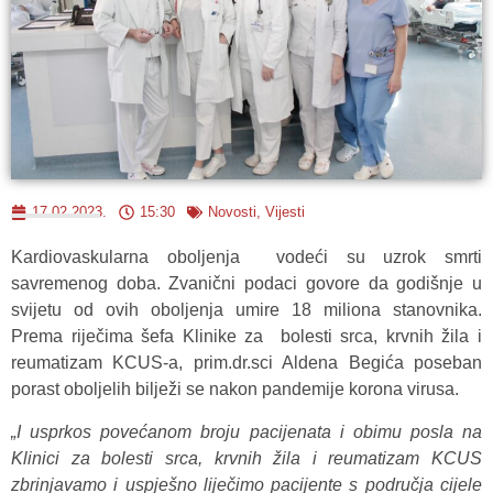
17.02.2023.
15:30
Novosti
,
Vijesti
Kardiovaskularna oboljenja vodeći su uzrok smrti
savremenog doba. Zvanični podaci govore da godišnje u
svijetu od ovih oboljenja umire 18 miliona stanovnika.
Prema riječima šefa Klinike za bolesti srca, krvnih žila i
reumatizam KCUS-a, prim.dr.sci Aldena Begića poseban
porast oboljelih bilježi se nakon pandemije korona virusa.
„I usprkos povećanom broju pacijenata i obimu posla na
Klinici za bolesti srca, krvnih žila i reumatizam KCUS
zbrinjavamo i uspješno liječimo pacijente s područja cijele