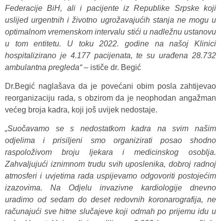
Federacije BiH, ali i pacijente iz Republike Srpske koji
uslijed urgentnih i životno ugrožavajućih stanja ne mogu u
optimalnom vremenskom intervalu stići u nadležnu ustanovu
u tom entitetu. U toku 2022. godine na našoj Klinici
hospitalizirano je 4.177 pacijenata, te su urađena 28.732
ambulantna pregleda“
– ističe dr. Begić
Dr.Begić naglašava da je povećani obim posla zahtijevao
reorganizaciju rada, s obzirom da je neophodan angažman
većeg broja kadra, koji još uvijek nedostaje.
„Suočavamo se s nedostatkom kadra na svim našim
odjelima i prisiljeni smo organizirati posao shodno
raspoloživom broju ljekara i medicinskog osoblja.
Zahvaljujući iznimnom trudu svih uposlenika, dobroj radnoj
atmosferi i uvjetima rada uspijevamo odgovoriti postojećim
izazovima. Na Odjelu invazivne kardiologije dnevno
uradimo od sedam do deset redovnih koronarografija, ne
računajući sve hitne slučajeve koji odmah po prijemu idu u