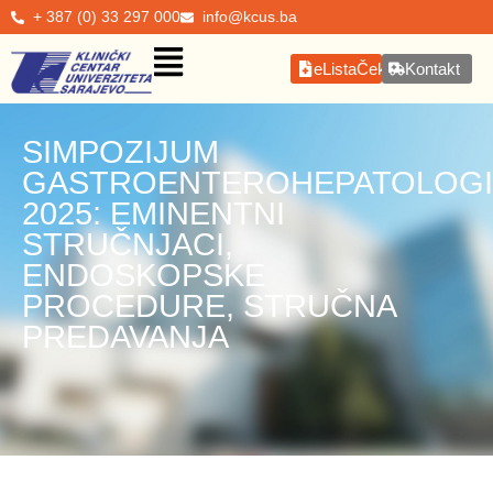
+ 387 (0) 33 297 000
info@kcus.ba
eListaČekanja
Kontakt
SIMPOZIJUM
GASTROENTEROHEPATOLOGI
2025: EMINENTNI
STRUČNJACI,
ENDOSKOPSKE
PROCEDURE, STRUČNA
PREDAVANJA