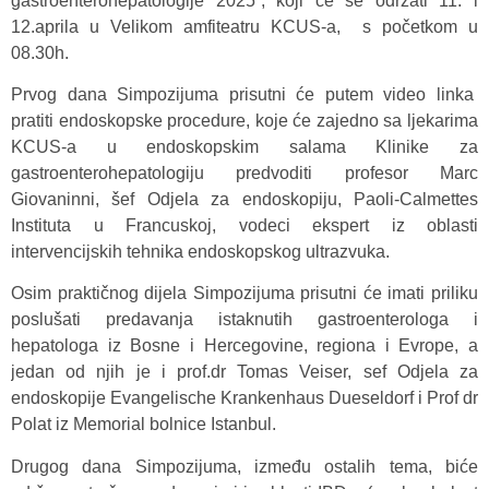
gastroenterohepatologije 2025“, koji će se održati 11. i
12.aprila u Velikom amfiteatru KCUS-a, s početkom u
08.30h.
Prvog dana Simpozijuma prisutni će putem video linka
pratiti endoskopske procedure, koje će zajedno sa ljekarima
KCUS-a u endoskopskim salama Klinike za
gastroenterohepatologiju predvoditi profesor Marc
Giovaninni, šef Odjela za endoskopiju, Paoli-Calmettes
Instituta u Francuskoj, vodeci ekspert iz oblasti
intervencijskih tehnika endoskopskog ultrazvuka.
Osim praktičnog dijela Simpozijuma prisutni će imati priliku
poslušati predavanja istaknutih gastroenterologa i
hepatologa iz Bosne i Hercegovine, regiona i Evrope, a
jedan od njih je i prof.dr Tomas Veiser, sef Odjela za
endoskopije Evangelische Krankenhaus Dueseldorf i Prof dr
Polat iz Memorial bolnice Istanbul.
Drugog dana Simpozijuma, između ostalih tema, biće