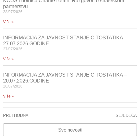
KCUS i bolnica Charité Berlin: Razgovori o strateškom
partnerstvu
28/07/2026
Više »
INFORMACIJA ZA JAVNOST STANJE CITOSTATIKA –
27.07.2026.GODINE
27/07/2026
Više »
INFORMACIJA ZA JAVNOST STANJE CITOSTATIKA –
20.07.2026.GODINE
20/07/2026
Više »
PRETHODNA
SLJEDEĆA
Budući studenti Medicinskog fakluteta posjetili KCUS
STANJE CITOSTATIKA – 08.april 2025.godine
Sve novosti