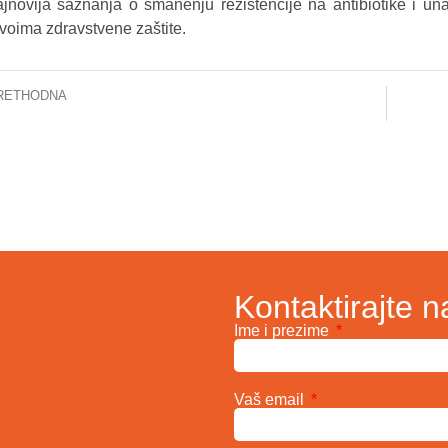
ajnovija saznanja o smanenju rezistencije na antibiotike i unap
ivoima zdravstvene zaštite.
RETHODNA
US unapređuje uslove liječenja: Donacija pročišćivača zraka iz Slovenije
Kontaktirajte n
Ime i prezime
Vaš email