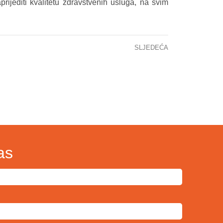
rijediti kvalitetu zdravstvenih usluga, na svim
SLJEDEĆA
Stanje citostatici
as