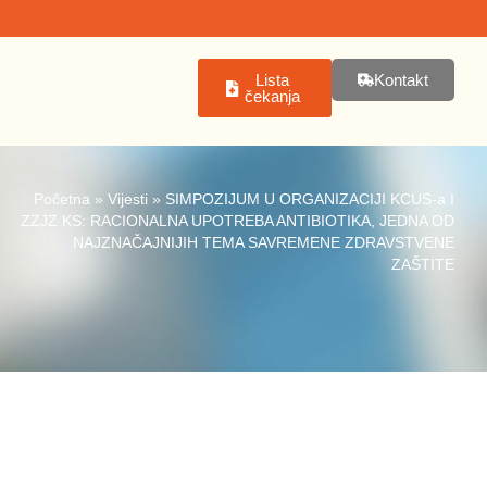
Lista
Kontakt
čekanja
Početna
»
Vijesti
»
SIMPOZIJUM U ORGANIZACIJI KCUS-a I
ZZJZ KS: RACIONALNA UPOTREBA ANTIBIOTIKA, JEDNA OD
NAJZNAČAJNIJIH TEMA SAVREMENE ZDRAVSTVENE
ZAŠTITE