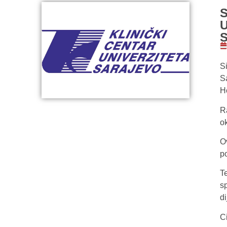
S
S
S
Ho
R
ok
O
p
T
s
di
C