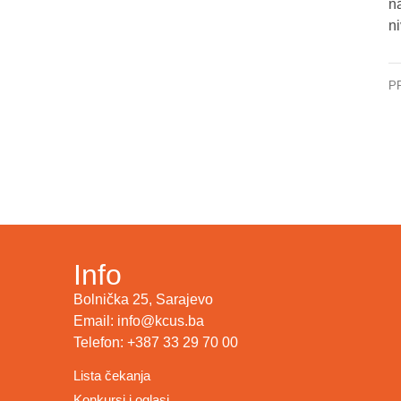
n
n
P
KC
Info
Bolnička 25, Sarajevo
Email: info@kcus.ba
Telefon: +387 33 29 70 00
Lista čekanja
Konkursi i oglasi