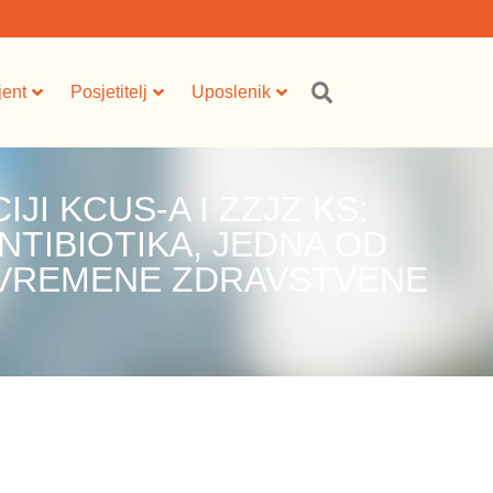
jent
Posjetitelj
Uposlenik
JI KCUS-A I ZZJZ KS:
TIBIOTIKA, JEDNA OD
AVREMENE ZDRAVSTVENE