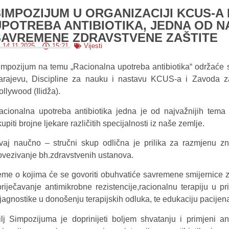
IMPOZIJUM U ORGANIZACIJI KCUS-A 
UPOTREBA ANTIBIOTIKA, JEDNA OD N
SAVREMENE ZDRAVSTVENE ZAŠTITE
14.11.2025.
15:21
Vijesti
impozijum na temu „Racionalna upotreba antibiotika“ održaće se
arajevu, Discipline za nauku i nastavu KCUS-a i Zavoda z
llywood (Ilidža).
acionalna upotreba antibiotika jedna je od najvažnijih tema
upiti brojne ljekare različitih specijalnosti iz naše zemlje.
vaj naučno – stručni skup odlična je prilika za razmjenu zna
ovezivanje bh.zdravstvenih ustanova.
eme o kojima će se govoriti obuhvatiće savremene smijernice za
priječavanje antimikrobne rezistencije,racionalnu terapiju u pri
jagnostike u donošenju terapijskih odluka, te edukaciju pacijena
ilj Simpozijuma je doprinijeti boljem shvatanju i primjeni ant