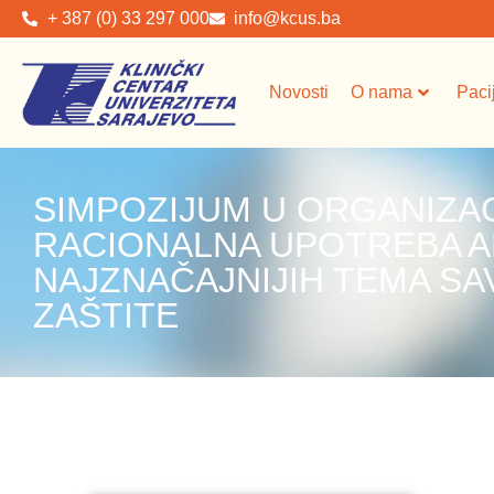
+ 387 (0) 33 297 000
info@kcus.ba
Novosti
O nama
Paci
SIMPOZIJUM U ORGANIZACI
RACIONALNA UPOTREBA AN
NAJZNAČAJNIJIH TEMA S
ZAŠTITE