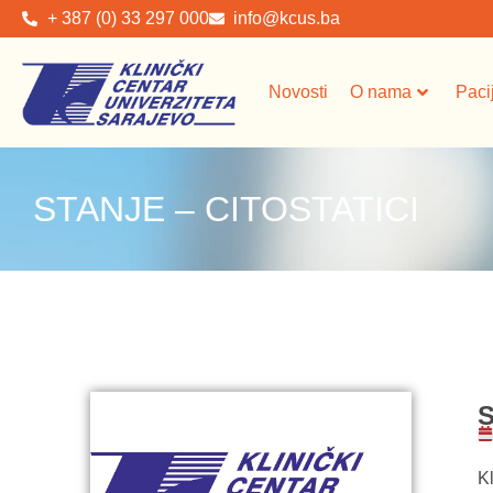
+ 387 (0) 33 297 000
info@kcus.ba
Novosti
O nama
Paci
STANJE – CITOSTATICI
S
Kl