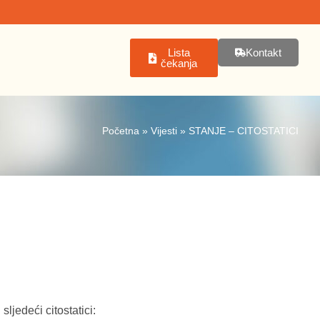
Lista
Kontakt
čekanja
Početna
»
Vijesti
»
STANJE – CITOSTATICI
sljedeći citostatici: