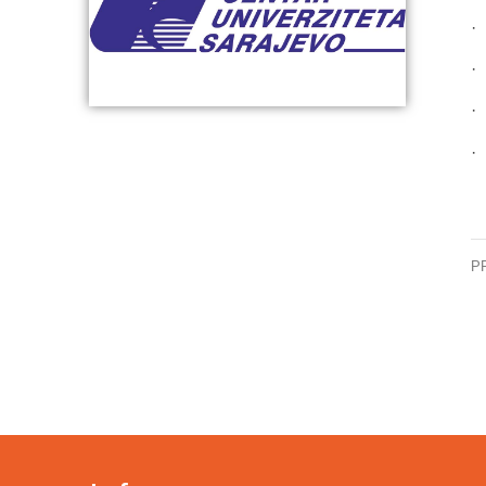
·
·
·
·
P
Od