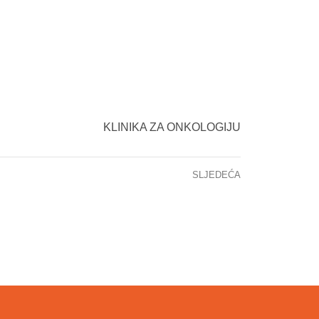
KLINIKA ZA ONKOLOGIJU
SLJEDEĆA
XX tečaj neonatalne reanimacije