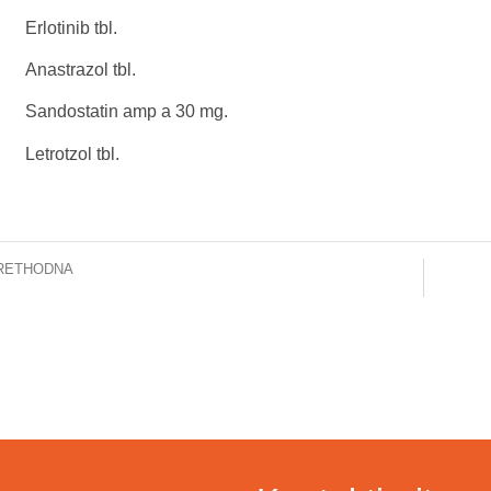
 Erlotinib tbl.
 Anastrazol tbl.
 Sandostatin amp a 30 mg.
 Letrotzol tbl.
RETHODNA
ržana edukacija za medicinske sestre/tehničare