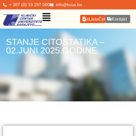
+ 387 (0) 33 297 000
info@kcus.ba
eListaČekanja
Kontakt
STANJE CITOSTATIKA –
02.JUNI 2025.GODINE