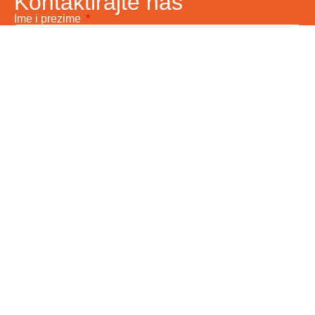
Kontaktirajte nas
Ime i prezime
Vaš email
Telefon
Poruka
Pošalji