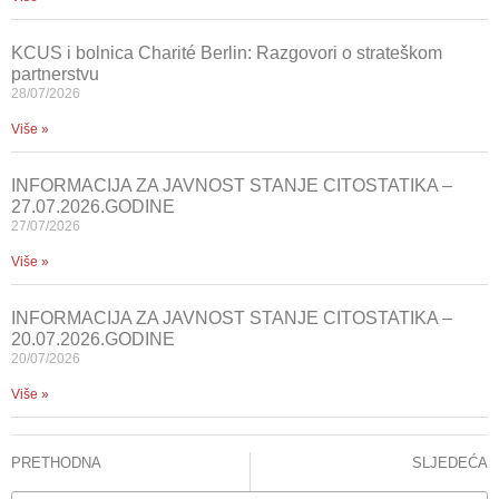
KCUS i bolnica Charité Berlin: Razgovori o strateškom
partnerstvu
28/07/2026
Više »
INFORMACIJA ZA JAVNOST STANJE CITOSTATIKA –
27.07.2026.GODINE
27/07/2026
Više »
INFORMACIJA ZA JAVNOST STANJE CITOSTATIKA –
20.07.2026.GODINE
20/07/2026
Više »
PRETHODNA
SLJEDEĆA
OJ KLINIČKA PATOLOGIJA, CITOLOGIJA I HUMANA GENETIKA UVELA NOVU DIJAGNOSTIČKU ANALIZU U RAD
NA KLINICI ZA ORTOPEDIJU I TRAUMATOLOGIJU USPJEŠNO OPERISANA PACIJENTICA IZ SLOVENIJE POVRIJEĐENA TOKOM POSJETE PROKOŠKOM JEZERU