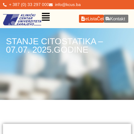
+ 387 (0) 33 297 000
info@kcus.ba
eListaČekanja
Kontakt
STANJE CITOSTATIKA –
07.07. 2025.GODINE