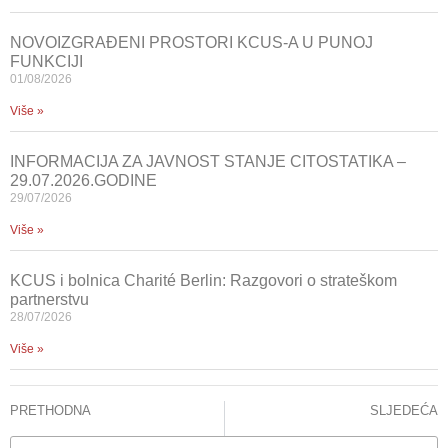
NOVOIZGRAĐENI PROSTORI KCUS-A U PUNOJ
FUNKCIJI
01/08/2026
Više »
INFORMACIJA ZA JAVNOST STANJE CITOSTATIKA –
29.07.2026.GODINE
29/07/2026
Više »
KCUS i bolnica Charité Berlin: Razgovori o strateškom
partnerstvu
28/07/2026
Više »
PRETHODNA
SLJEDEĆA
DISCIPLINA ZA NAUKU I NASTAVU KCUS-a IZDALA STRUČNI VODIČ „ZDRAVSTVENA NJEGA PACIJENATA SA TORAKALNIM DRENOM I DRENAŽNIM SISTEMOM“: IZDAVANJE PODRŽALO FEDERALNO MINISTARSTVO OBRAZOVANJA I NAUKE
BHAAAS DANI: KLINIKA ZA GASTROENTEROHEPATOLOGIJU USPJEŠNO ORGANIZIRALA INTERNACIONALNI SIMPOZIJUM IZ HEPATOLOGIJE