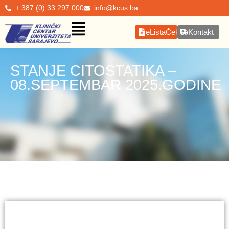
+ 387 (0) 33 297 000
info@kcus.ba
eListaČekanja
Kontakt
STANJE CITOSTATIKA –
08.SEPTEMBAR 2025.GODINE