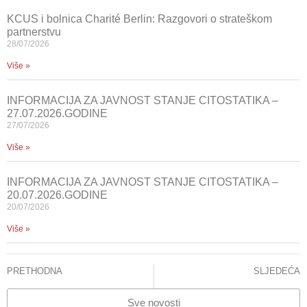
KCUS i bolnica Charité Berlin: Razgovori o strateškom
partnerstvu
28/07/2026
Više »
INFORMACIJA ZA JAVNOST STANJE CITOSTATIKA –
27.07.2026.GODINE
27/07/2026
Više »
INFORMACIJA ZA JAVNOST STANJE CITOSTATIKA –
20.07.2026.GODINE
20/07/2026
Više »
PRETHODNA
SLJEDEĆA
STANJE CITOSTATIKA
KCUS i EUFOR u zajedničkoj misiji: Nova era medicinskog transporta i transplantacija
Sve novosti