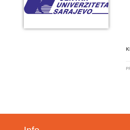
K
P
Kli
Info