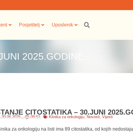
jent
Posjetitelj
Uposlenik
.JUNI 2025.GODINE
TANJE CITOSTATIKA – 30.JUNI 2025.
30.06.2025.
08:52
Klinika za onkologiju
,
Novosti
,
Vijesti
inika za onkologiju na listi ima 89 citostatika, od kojih nedostaju 