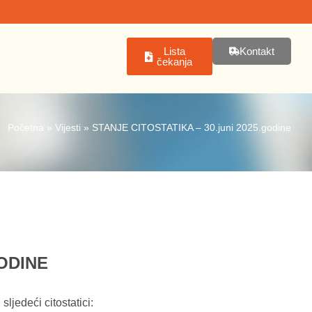
Lista
Kontakt
čekanja
Početna
»
Vijesti
»
STANJE CITOSTATIKA – 30.juni 2025.godine
GODINE
sljedeći citostatici: