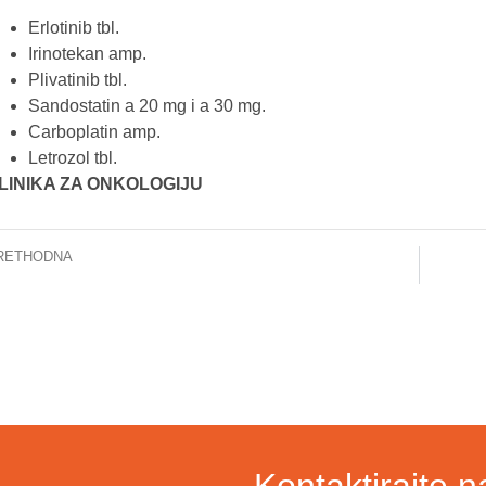
Erlotinib tbl.
Irinotekan amp.
Plivatinib tbl.
Sandostatin a 20 mg i a 30 mg.
Carboplatin amp.
Letrozol tbl.
LINIKA ZA ONKOLOGIJU
RETHODNA
nika za radiologiju: Inovativne metode liječenja
Kontaktirajte n