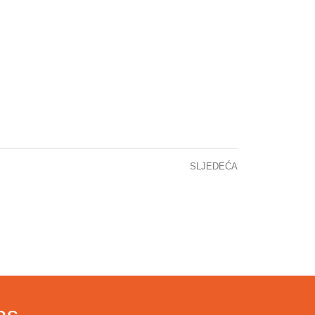
SLJEDEĆA
OBAVIJEST – KOMEMORACIJA ZA PROF.DR. EMIR SOLAKOVIĆ
as