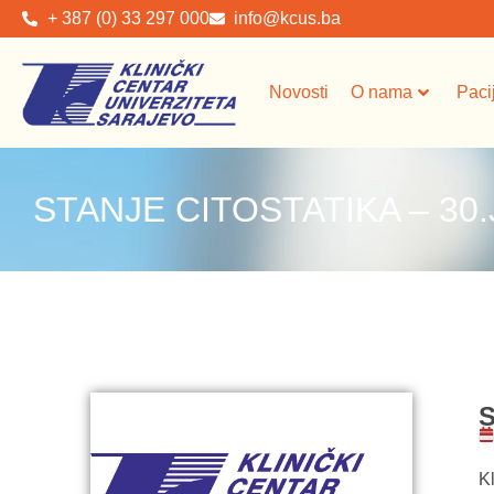
+ 387 (0) 33 297 000
info@kcus.ba
Novosti
O nama
Paci
STANJE CITOSTATIKA – 30
S
Kl