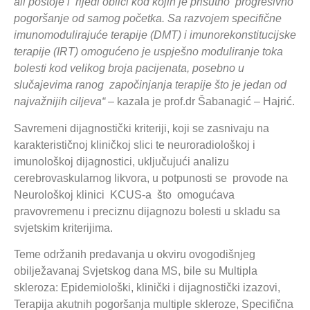
ali postoje i rijeđi oblici kod kojih je prisutno progresivno
pogoršanje od samog početka.
Sa razvojem specifične
imunomodulirajuće terapije (DMT) i imunorekonstitucijske
terapije (IRT) omogućeno je uspješno moduliranje toka
bolesti kod velikog broja pacijenata, posebno u
slučajevima ranog započinjanja terapije što je jedan od
najvažnijih ciljeva
“ –
kazala je prof.dr Šabanagić – Hajrić.
Savremeni dijagnostički kriteriji, koji se zasnivaju na
karakterističnoj kliničkoj slici te neuroradiološkoj i
imunološkoj dijagnostici, uključujući analizu
cerebrovaskularnog likvora, u potpunosti se provode na
Neurološkoj klinici KCUS-a što omogućava
pravovremenu i preciznu dijagnozu bolesti u skladu sa
svjetskim kriterijima.
Teme održanih predavanja u okviru ovogodišnjeg
obilježavanaj Svjetskog dana MS, bile su Multipla
skleroza: Epidemiološki, klinički i dijagnostički izazovi,
Terapija akutnih pogoršanja multiple skleroze, Specifična