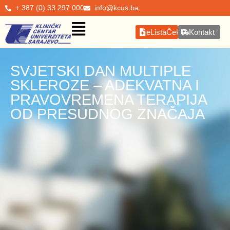
+ 387 (0) 33 297 000
info@kcus.ba
eListaČekanja
Kontakt
SVJETSKI DAN MULTIPLE
SKLEROZE – ADEKVATNA I
PRAVOVREMENA TERAPIJA
OD PRESUDNOG ZNAČAJA