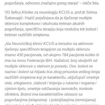
pogoršanja, odnosno značajno goreg stanja
“ – ističe Ilda.
VD šefica Klinike za neurologiju KCUS-a, prof.dr Selma
Šabanagić- Hajrić pojašnjava da je liječenje multiple
skleroze kompleksno i obuhvata tretman akutnih
pogoršanja, specifičnu terapiju koja modulira tok bolest i
tretman različitih simptoma.
„
Na Neurološkoj klinici KCUS-a trenutno na aktivnom
liječenju specifičnom terapijom za multiplu sklerozu
imamo 430 pacijenata, od ukupno 784 pacijenta koliko ih
ima na nivou Federacije BiH.
Nažalost, broj oboljelih od
multiple skleroze u stalnom je porastu.
Ova bolest se
naziva i bolest sa hiljadu lica zbog prisustva velikog broja
različitih simptoma koji je karakterišu, uključujući smetnje
vida, vrtoglavice, slabosti i trnjenja u rukama i nogama i
cijelom tijelu, smetnje održavanja ravnoteže, kontrole
sfinktera. Bolest ima karakteristične obrasce sa
pogoršanjima (relapsima) i poboljšanjima (remisijama)