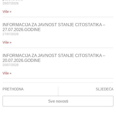
28/07/2026
Više »
INFORMACIJA ZA JAVNOST STANJE CITOSTATIKA –
27.07.2026.GODINE
27/07/2026
Više »
INFORMACIJA ZA JAVNOST STANJE CITOSTATIKA –
20.07.2026.GODINE
20/07/2026
Više »
PRETHODNA
SLJEDEĆA
Odluka o imenovanju v.d.direktorice KCUS-a, prof.dr Hajrija Maksić
Završena edukacija “Vještine kliničke zdravstvene njege”
Sve novosti