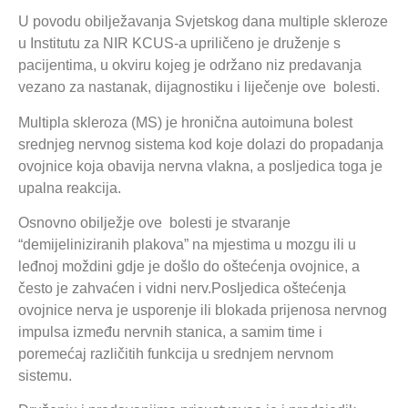
U povodu obilježavanja Svjetskog dana multiple skleroze
u Institutu za NIR KCUS-a upriličeno je druženje s
pacijentima, u okviru kojeg je održano niz predavanja
vezano za nastanak, dijagnostiku i liječenje ove bolesti.
Multipla skleroza (MS) je hronična autoimuna bolest
srednjeg nervnog sistema kod koje dolazi do propadanja
ovojnice koja obavija nervna vlakna, a posljedica toga je
upalna reakcija.
Osnovno obilježje ove bolesti je stvaranje
“demijeliniziranih plakova” na mjestima u mozgu ili u
leđnoj moždini gdje je došlo do oštećenja ovojnice, a
često je zahvaćen i vidni nerv.Posljedica oštećenja
ovojnice nerva je usporenje ili blokada prijenosa nervnog
impulsa između nervnih stanica, a samim time i
poremećaj različitih funkcija u srednjem nervnom
sistemu.