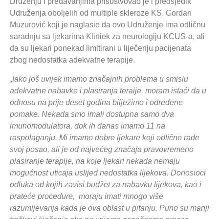
Druženju i predavanjima prisustvovao je i predsjedik
Udruženja oboljelih od multiple skleroze KS, Gordan
Muzurović koji je naglasio da ovo Udruženje ima odličnu
saradnju sa ljekarima Kliniek za neurologiju KCUS-a, ali
da su ljekari ponekad limitirani u liječenju pacijenata
zbog nedostatka adekvatne terapije.
„Iako još uvijek imamo značajnih problema u smislu
adekvatne nabavke i plasiranja teraije, moram istaći da u
odnosu na prije deset godina bilježimo i određene
pomake. Nekada smo imali dostupna samo dva
imunomodulatora, dok ih danas imamo 11 na
raspolaganju. Mi imamo dobre ljekare koji odlično rade
svoj posao, ali je od najvećeg značaja pravovremeno
plasiranje terapije, na koje ljekari nekada nemaju
mogućnost uticaja uslijed nedostatka lijekova. Donosioci
odluka od kojih zavisi budžet za nabavku lijekova, kao i
prateće procedure, moraju imati mnogo više
razumijevanja kada je ova oblast u pitanju. Puno su manji