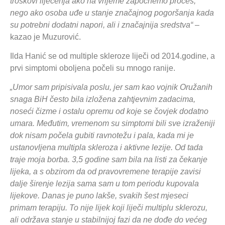
troškovi liječenja ako na vrijeme započnemo proces,
nego ako osoba uđe u stanje značajnog pogoršanja kada
su potrebni dodatni napori, ali i značajnija sredstva“
–
kazao je Muzurović.
Ilda Hanić se od multiple skleroze liječi od 2014.godine, a
prvi simptomi oboljena počeli su mnogo ranije.
„Umor sam pripisivala poslu, jer sam kao vojnik Oružanih
snaga BiH često bila izložena zahtjevnim zadacima,
noseći čizme i ostalu opremu od koje se čovjek dodatno
umara. Međutim, vremenom su simptomi bili sve izraženiji
dok nisam počela gubiti ravnotežu i pala, kada mi je
ustanovljena multipla skleroza i aktivne lezije. Od tada
traje moja borba. 3,5 godine sam bila na listi za čekanje
lijeka, a s obzirom da od pravovremene terapije zavisi
dalje širenje lezija sama sam u tom periodu kupovala
lijekove. Danas je puno lakše, svakih šest mjeseci
primam terapiju. To nije lijek koji liječi multiplu sklerozu,
ali održava stanje u stabilnijoj fazi da ne dođe do većeg