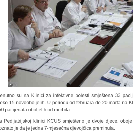
renutno su na Klinici za infektivne bolesti smještena 33 pac
reko 15 novooboljelih. U periodu od februara do 20.marta na Kli
50 pacijenata oboljelih od morbila.
a Pedijatrijskoj klinici KCUS smješteno je dvoje djece, oboje 
oznato je da je jedna 7-mjesečna djevojčica preminula.