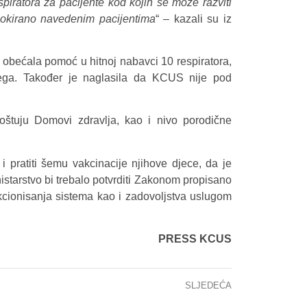
piratora za pacijente kod kojih se može razviti
 blokirano navedenim pacijentima
“ – kazali su iz
 i obećala pomoć u hitnoj nabavci 10 respiratora,
njega. Također je naglasila da KCUS nije pod
oštuju Domovi zdravlja, kao i nivo porodične
i pratiti šemu vakcinacije njihove djece, da je
starstvo bi trebalo potvrditi Zakonom propisano
nkcionisanja sistema kao i zadovoljstva uslugom
PRESS KCUS
SLJEDEĆA
KCUS jedini u BiH nabavio ultrazvučnu biomikroskopsku sondu za prednji segment oka