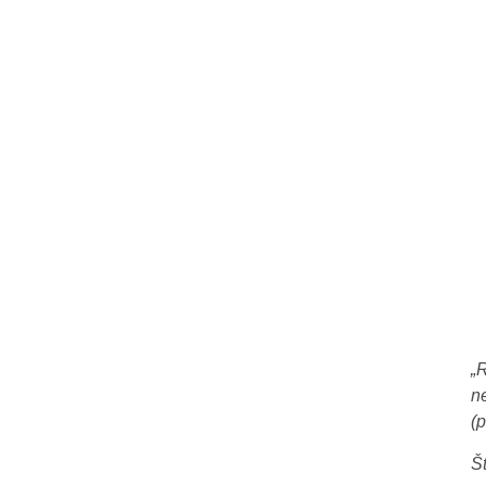
„
n
(p
Š