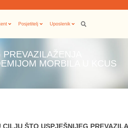
jent
Posjetitelj
Uposlenik
G PREVAZILAŽENJA
DEMIJOM MORBILA U KCUS
U CILJU ŠTO USPJEŠNIJEG PREVAZI