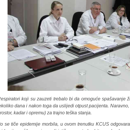
Respiratori koji su zauzeti trebalo bi da omoguće spašavanje ži
ekoliko dana i nakon toga da uslijedi otpust pacijenta. Naravno,
rostor, kadar i opremu) za trajno teška stanja.
to se tiče epidemije morbila, u ovom trenutku KCUS odgovara 