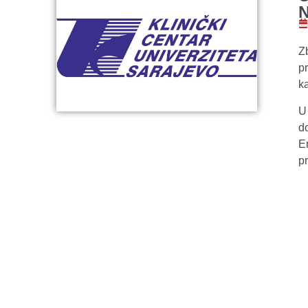
Z
p
k
U
d
E
p