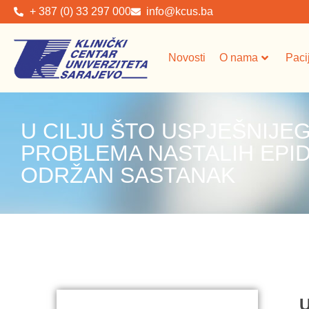
+ 387 (0) 33 297 000
info@kcus.ba
Novosti
O nama
Paci
U CILJU ŠTO USPJEŠNIJE
PROBLEMA NASTALIH EPI
ODRŽAN SASTANAK