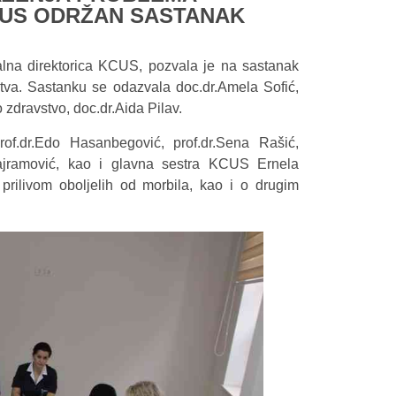
CUS ODRŽAN SASTANAK
alna direktorica KCUS, pozvala je na sastanak
stva. Sastanku se odazvala doc.dr.Amela Sofić,
 zdravstvo, doc.dr.Aida Pilav.
of.dr.Edo Hasanbegović, prof.dr.Sena Rašić,
 Bajramović, kao i glavna sestra KCUS Ernela
prilivom oboljelih od morbila, kao i o drugim