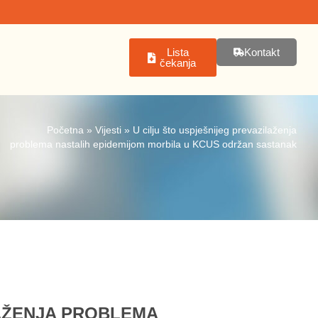
Lista
Kontakt
čekanja
Početna
»
Vijesti
»
U cilju što uspješnijeg prevazilaženja
problema nastalih epidemijom morbila u KCUS održan sastanak
LAŽENJA PROBLEMA