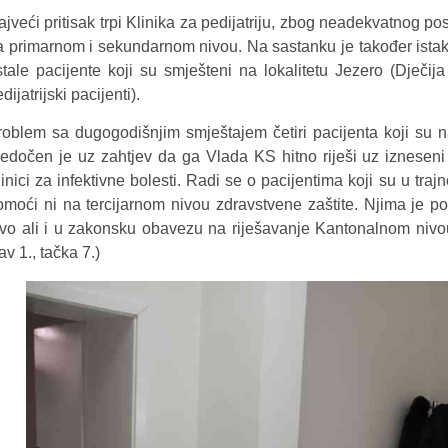
ajveći pritisak trpi Klinika za pedijatriju, zbog neadekvatnog p
a primarnom i sekundarnom nivou. Na sastanku je također istak
stale pacijente koji su smješteni na lokalitetu Jezero (Dječija 
dijatrijski pacijenti).
roblem sa dugogodišnjim smještajem četiri pacijenta koji su na 
redočen je uz zahtjev da ga Vlada KS hitno riješi uz izneseni
inici za infektivne bolesti. Radi se o pacijentima koji su u tra
omoći ni na tercijarnom nivou zdravstvene zaštite. Njima je po
ivo ali i u zakonsku obavezu na riješavanje Kantonalnom nivou v
av 1., tačka 7.)