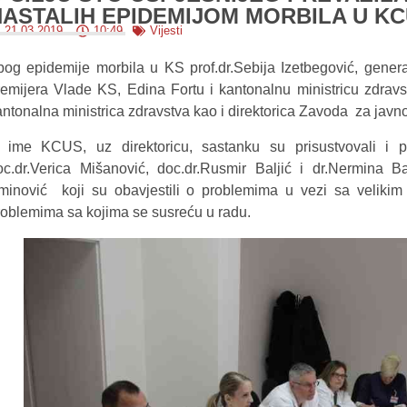
NASTALIH EPIDEMIJOM MORBILA U K
21.03.2019.
10:49
Vijesti
bog epidemije morbila u KS prof.dr.Sebija Izetbegović, gener
remijera Vlade KS, Edina Fortu i kantonalnu ministricu zdrav
antonalna ministrica zdravstva kao i direktorica Zavoda za javno
 ime KCUS, uz direktoricu, sastanku su prisustvovali i pr
oc.dr.Verica Mišanović, doc.dr.Rusmir Baljić i dr.Nermina
minović koji su obavjestili o problemima u vezi sa velikim 
roblemima sa kojima se susreću u radu.