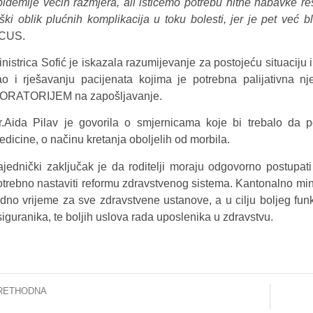
pidemije većih razmjera, ali ističemo potrebu hitne nabavke res
eški oblik plućnih komplikacija u toku bolesti, jer je pet već
CUS.
inistrica Sofić je iskazala razumijevanje za postojeću situaciju
ao i rješavanju pacijenata kojima je potrebna palijativna 
ORATORIJEM na zapošljavanje.
r.Aida Pilav je govorila o smjernicama koje bi trebalo da p
edicine, o načinu kretanja oboljelih od morbila.
ajednički zaključak je da roditelji moraju odgovorno postupati 
otrebno nastaviti reformu zdravstvenog sistema. Kantonalno mini
adno vrijeme za sve zdravstvene ustanove, a u cilju boljeg fu
siguranika, te boljih uslova rada uposlenika u zdravstvu.
RETHODNA
java interne obuke za uposlenike KCUS-a