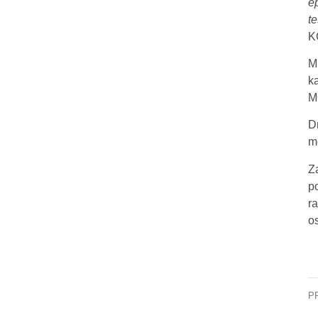
e
t
K
M
k
M
D
m
Z
p
r
o
P
Na