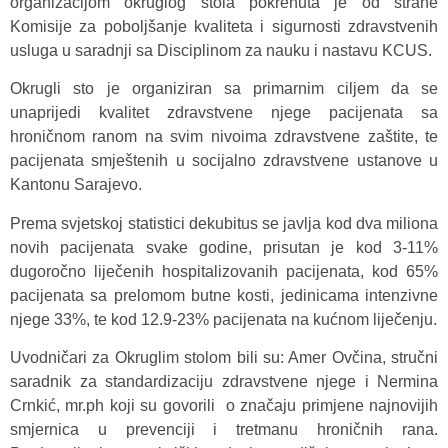
organizacijom okruglog stola pokrenuta je od strane
Komisije za poboljšanje kvaliteta i sigurnosti zdravstvenih
usluga u saradnji sa Disciplinom za nauku i nastavu KCUS.
Okrugli sto je organiziran sa primarnim ciljem da se
unaprijedi kvalitet zdravstvene njege pacijenata sa
hroničnom ranom na svim nivoima zdravstvene zaštite, te
pacijenata smještenih u socijalno zdravstvene ustanove u
Kantonu Sarajevo.
Prema svjetskoj statistici dekubitus se javlja kod dva miliona
novih pacijenata svake godine, prisutan je kod 3-11%
dugoročno liječenih hospitalizovanih pacijenata, kod 65%
pacijenata sa prelomom butne kosti, jedinicama intenzivne
njege 33%, te kod 12.9-23% pacijenata na kućnom liječenju.
Uvodničari za Okruglim stolom bili su: Amer Ovčina, stručni
saradnik za standardizaciju zdravstvene njege i Nermina
Crnkić, mr.ph koji su govorili o značaju primjene najnovijih
smjernica u prevenciji i tretmanu hroničnih rana.