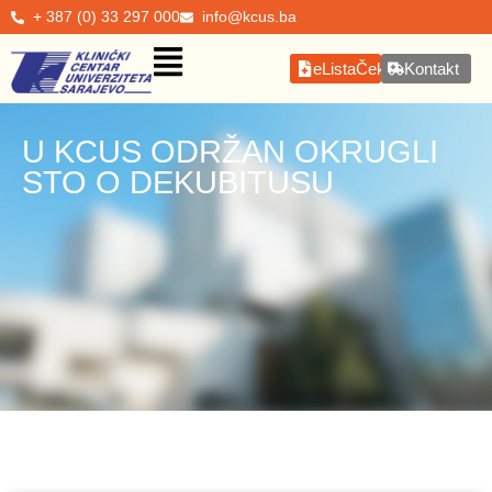
+ 387 (0) 33 297 000
info@kcus.ba
eListaČekanja
Kontakt
U KCUS ODRŽAN OKRUGLI
STO O DEKUBITUSU