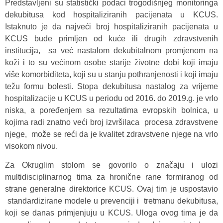
Predstavljeni su statistički podaci trogodišnjeg monitoringa
dekubitusa kod hospitaliziranih pacijenata u KCUS.
Istaknuto je da najveći broj hospitaliziranih pacijenata u
KCUS bude primljen od kuće ili drugih zdravstvenih
institucija, sa već nastalom dekubitalnom promjenom na
koži i to su većinom osobe starije životne dobi koji imaju
više komorbiditeta, koji su u stanju pothranjenosti i koji imaju
težu formu bolesti. Stopa dekubitusa nastalog za vrijeme
hospitalizacije u KCUS u periodu od 2016. do 2019.g. je vrlo
niska, a poređenjem sa rezultatima evropskih bolnica, u
kojima radi znatno veći broj izvršilaca procesa zdravstvene
njege, može se reći da je kvalitet zdravstvene njege na vrlo
visokom nivou.
Za Okruglim stolom se govorilo o značaju i ulozi
multidisciplinarnog tima za hronične rane formiranog od
strane generalne direktorice KCUS. Ovaj tim je uspostavio
standardizirane modele u prevenciji i tretmanu dekubitusa,
koji se danas primjenjuju u KCUS. Uloga ovog tima je da