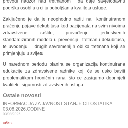
provodi nadzor nad tretmanom i da daje savjetodavnu
podršku osoblju u cilju poboljšanja kvaliteta usluge.
Zaključeno je da je neophodno raditi na kontinuiranom
praćenju pojave dekubitusa kod pacijenata na svim nivoima
zdravstvene zaštite, provođenju jedinstvenih
standardiziranih modela u prevenciji i tretmanu dekubitusa,
te uvođenju i drugih savremenijih oblika tretmana koji se
primjenjuju u svijetu.
U narednom periodu planira se organizacija kontinuirane
edukacije za zdravstvene radnike koji će se usko baviti
problematikom hroničnih rana, što će zasigurno doprinjeti
kvaliteti i sigurnosti zdravstvenih usluga.
Ostale novosti
INFORMACIJA ZA JAVNOST STANJE CITOSTATIKA –
03.08.2026.GODINE
03/08/2026
Više »