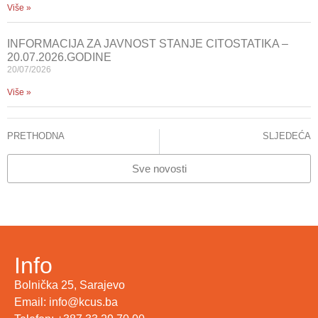
Više »
INFORMACIJA ZA JAVNOST STANJE CITOSTATIKA –
20.07.2026.GODINE
20/07/2026
Više »
PRETHODNA
SLJEDEĆA
Onkološka klinika KCUS postaje centar za edukaciju mladih onkologa iz regije
Kampanja „Euromelanoma 2019“
Sve novosti
Info
Bolnička 25, Sarajevo
Email: info@kcus.ba