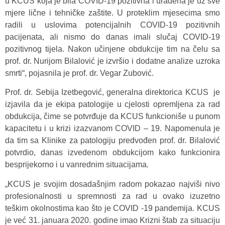
u KCUS koja je bila COVID-19 pozitivna i urađena je uz sve
mjere lične i tehničke zaštite. U proteklim mjesecima smo
radili u uslovima potencijalnih COVID-19 pozitivnih
pacijenata, ali nismo do danas imali slučaj COVID-19
pozitivnog tijela. Nakon učinjene obdukcije tim na čelu sa
prof. dr. Nurijom Bilalović je izvršio i dodatne analize uzroka
smrti“, pojasnila je prof. dr. Vegar Zubović.
Prof. dr. Sebija Izetbegović, generalna direktorica KCUS je
izjavila da je ekipa patologije u cjelosti opremljena za rad
obdukcija, čime se potvrđuje da KCUS funkcioniše u punom
kapacitetu i u krizi izazvanom COVID – 19. Napomenula je
da tim sa Klinike za patologiju predvođen prof. dr. Bilalović
potvrdio, danas izvedenom obdukcijom kako funkcionira
besprijekorno i u vanrednim situacijama
.
„KCUS je svojim dosadašnjim radom pokazao najviši nivo
profesionalnosti u spremnosti za rad u ovako izuzetno
teškim okolnostima kao što je COVID -19 pandemija. KCUS
je već 31. januara 2020. godine imao Krizni štab za situaciju