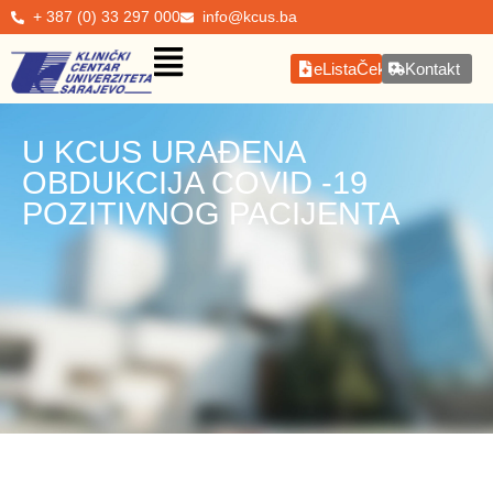
+ 387 (0) 33 297 000
info@kcus.ba
eListaČekanja
Kontakt
U KCUS URAĐENA
OBDUKCIJA COVID -19
POZITIVNOG PACIJENTA