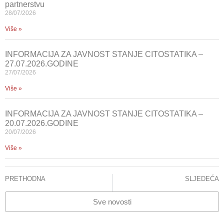
partnerstvu
28/07/2026
Više »
INFORMACIJA ZA JAVNOST STANJE CITOSTATIKA –
27.07.2026.GODINE
27/07/2026
Više »
INFORMACIJA ZA JAVNOST STANJE CITOSTATIKA –
20.07.2026.GODINE
20/07/2026
Više »
PRETHODNA
SLJEDEĆA
KCUS: Uspješno urađena operacija kod Covid pozitivnog pacijenta – Pacijentu prethodno odbijen tretman u Općoj bolnici Abdulah Nakaš
Demanti
Sve novosti