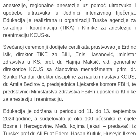
anestezije, regionalne anestezije uz pomoć ultrazvuka i
upotrebe ultrazvuka u Jedinici intenzivnog liječenja.
Edukacija je realizirana u organizaciji Turske agencije za
saradnju i koordinaciju (TIKA) i Klinike za anesteziju i
reanimaciju KCUS-a.
Svečanoj ceremoniji dodijele certifikata prustvovao je Erdinc
Isik, direktor TIKE za BiH, Enis Hasanović, ministar
zdravstva u KS, prof. dr. Hajrija Maksić, v.d. generalne
direktorice KCUS sa članovima menadžmenta, prim. dr.
Sanko Pandur, direktor discipline za nauku i nastavu KCUS,
dr. Amila Bećirović, predsjednica Ljekarske komore FBiH, te
predstavnici Ministarstva zdravstva FBiH i uposlenici Klinike
za anesteziju i reanimaciju.
Edukacija je održana u periodu od 11. do 13. septembra
2024.godine, a sudjelovalo je oko 100 učesnika iz cijele
Bosne i Hercegovine. Među kojima ljekari – predavači iz
Turske: prof.dr. Ali Fuat Edem, Hasan Kutluk, Huseyin Ilksen