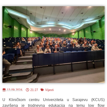
13.09.2024.
21:27
Vijesti
U Kliničkom centru Univerziteta u Sarajevu (KCUS)
završena je trodnevna edukacija na temu low flow