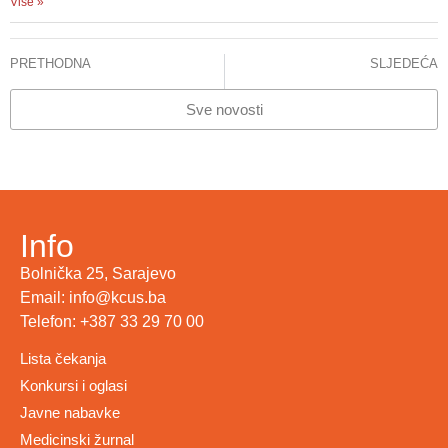
Više »
PRETHODNA
SLJEDEĆA
Kurs „Kako napisati naučni rad?“
INFORMACIJA ZA JAVNOST – CITOSTATICI
Sve novosti
Info
Bolnička 25, Sarajevo
Email: info@kcus.ba
Telefon: +387 33 29 70 00
Lista čekanja
Konkursi i oglasi
Javne nabavke
Medicinski žurnal