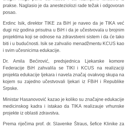
prakse. Naglasio je da anesteziolozi rade težak i odgovoran
posao.
Erdinc Isik, direktor TIKE za BiH je naveo da je TIKA već
dugi niz godina prisutna u BiH i da je učestvovala u brojnim
projektima koji se odnose na zdravstveni sistem i da će tako
biti i u budućnosti. Isik se zahvalio menadžmentu KCUS kao
i svim učesnicima edukacije.
Dr. Amila Bećirović, predsjednica Ljekarske komore
Federacije BiH zahvalila se TIKI i KCUS na realizaciji
projekta edukacije ljekara i navela značaj ovakvog skupa na
kojem su zajedno učestvovali ljekari iz FBiH i Republike
Srpske.
Ministar Hasanovović kazao je koliko su značajne edukacije
medicinskog kadra i istakao da TIKA realizauje vrhunske
projekte iz oblasti zdravstva.
Prema riječima prof. dr. Slavenke Štraus, šefice Klinike za