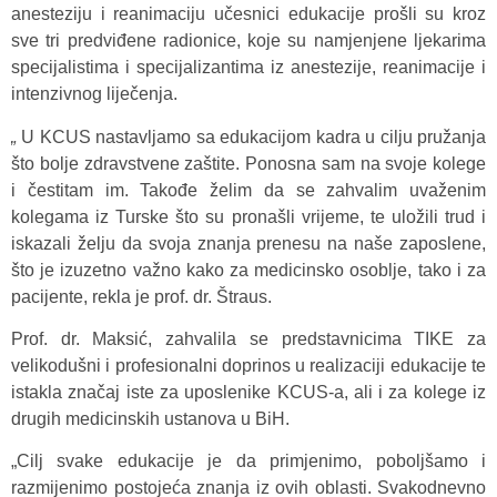
anesteziju i reanimaciju učesnici edukacije prošli su kroz
sve tri predviđene radionice, koje su namjenjene ljekarima
specijalistima i specijalizantima iz anestezije, reanimacije i
intenzivnog liječenja.
„
U KCUS nastavljamo sa edukacijom kadra u cilju pružanja
što bolje zdravstvene zaštite. Ponosna sam na svoje kolege
i čestitam im. Takođe želim da se zahvalim uvaženim
kolegama iz Turske što su pronašli vrijeme, te uložili trud i
iskazali želju da svoja znanja prenesu na naše zaposlene,
što je izuzetno važno kako za medicinsko osoblje, tako i za
pacijente, rekla je prof. dr. Štraus.
Prof. dr. Maksić, zahvalila se predstavnicima TIKE za
velikodušni i profesionalni doprinos u realizaciji edukacije te
istakla značaj iste za uposlenike KCUS-a, ali i za kolege iz
drugih medicinskih ustanova u BiH.
„Cilj svake edukacije je da primjenimo, poboljšamo i
razmijenimo postojeća znanja iz ovih oblasti. Svakodnevno