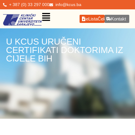
+ 387 (0) 33 297 000
info@kcus.ba
eListaČekanja
Kontakt
U KCUS URUČENI
CERTIFIKATI DOKTORIMA IZ
CIJELE BIH