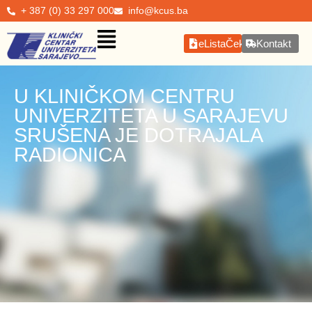
+ 387 (0) 33 297 000
info@kcus.ba
eListaČekanja
Kontakt
U KLINIČKOM CENTRU
UNIVERZITETA U SARAJEVU
SRUŠENA JE DOTRAJALA
RADIONICA