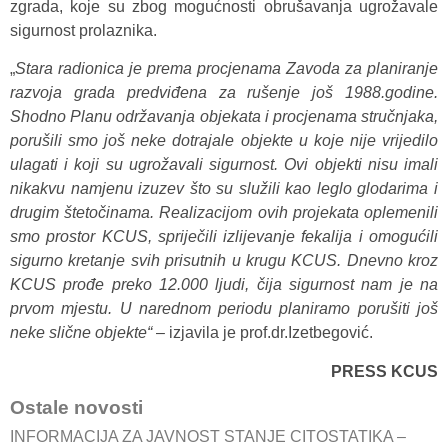
zgrada, koje su zbog mogućnosti obrušavanja ugrožavale
sigurnost prolaznika.
„
Stara radionica je prema procjenama Zavoda za planiranje
razvoja grada predviđena za rušenje još 1988.godine.
Shodno Planu održavanja objekata i procjenama stručnjaka,
porušili smo još neke dotrajale objekte u koje nije vrijedilo
ulagati i koji su ugrožavali sigurnost. Ovi objekti nisu imali
nikakvu namjenu izuzev što su služili kao leglo glodarima i
drugim štetočinama. Realizacijom ovih projekata oplemenili
smo prostor KCUS, spriječili izlijevanje fekalija i omogućili
sigurno kretanje svih prisutnih u krugu KCUS. Dnevno kroz
KCUS prođe preko 12.000 ljudi, čija sigurnost nam je na
prvom mjestu. U narednom periodu planiramo porušiti još
neke slične objekte“
– izjavila je prof.dr.Izetbegović.
PRESS KCUS
Ostale novosti
INFORMACIJA ZA JAVNOST STANJE CITOSTATIKA –