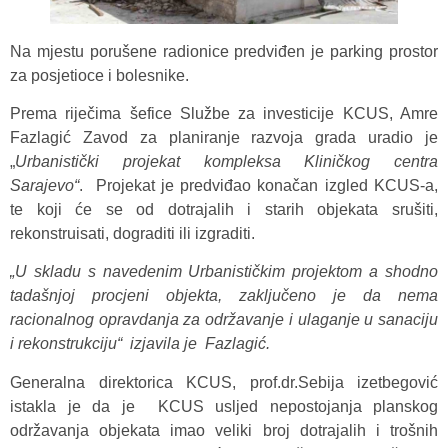
Na mjestu porušene radionice predviđen je parking prostor
za posjetioce i bolesnike.
Prema riječima šefice Službe za investicije KCUS, Amre
Fazlagić Zavod za planiranje razvoja grada uradio je
„
Urbanistički projekat kompleksa Kliničkog centra
Sarajevo“
. Projekat je predviđao konačan izgled KCUS-a,
te koji će se od dotrajalih i starih objekata srušiti,
rekonstruisati, dograditi ili izgraditi.
„U skladu s navedenim Urbanističkim projektom a shodno
tadašnjoj procjeni objekta, zaključeno je da nema
racionalnog opravdanja za održavanje i ulaganje u sanaciju
i rekonstrukciju“ izjavila je Fazlagić.
Generalna direktorica KCUS, prof.dr.Sebija izetbegović
istakla je da je KCUS usljed nepostojanja planskog
održavanja objekata imao veliki broj dotrajalih i trošnih