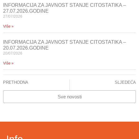
INFORMACIJA ZA JAVNOST STANJE CITOSTATIKA –
27.07.2026.GODINE
27/07/2026
Više »
INFORMACIJA ZA JAVNOST STANJE CITOSTATIKA –
20.07.2026.GODINE
20/07/2026
Više »
PRETHODNA
SLJEDEĆA
KCUS nabavio najsavremeniji mamograf
Prof. dr. Izetbegović: Reforma zdravstva omogućit će kratak i efikasan put pacijenta
Sve novosti
Info