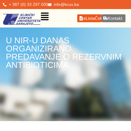
+ 387 (0) 33 297 000
info@kcus.ba
eListaČekanja
Kontakt
U NIR-U DANAS
ORGANIZIRANO
PREDAVANJE O REZERVNIM
ANTIBIOTICIMA