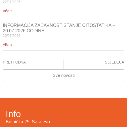
27/07/2026
Više »
INFORMACIJA ZA JAVNOST STANJE CITOSTATIKA –
20.07.2026.GODINE
20/07/2026
Više »
PRETHODNA
SLJEDEĆA
OJ KLINIČKA BIOHEMIJA URADILA REKORDAN BROJ ANALIZA U MJESEC DANA
U KCUS-u 28. maja predavanje „Fabryjeva bolest – da li je prepoznajemo u kliničkoj praksi“
Sve novosti
Info
Bolnička 25, Sarajevo