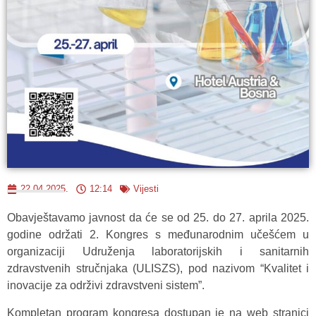
22.04.2025.
12:14
Vijesti
Obavještavamo javnost da će se od 25. do 27. aprila 2025.
godine održati 2. Kongres s međunarodnim učešćem u
organizaciji Udruženja laboratorijskih i sanitarnih
zdravstvenih stručnjaka (ULISZS), pod nazivom “Kvalitet i
inovacije za održivi zdravstveni sistem”.
Kompletan program kongresa dostupan je na web stranici