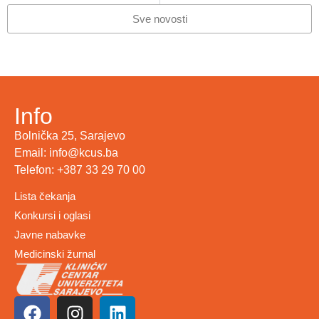
Sve novosti
Info
Bolnička 25, Sarajevo
Email: info@kcus.ba
Telefon: +387 33 29 70 00
Lista čekanja
Konkursi i oglasi
Javne nabavke
Medicinski žurnal