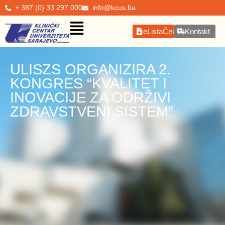
+ 387 (0) 33 297 000
info@kcus.ba
eListaČekanja
Kontakt
ULISZS ORGANIZIRA 2.
KONGRES “KVALITET I
INOVACIJE ZA ODRŽIVI
ZDRAVSTVENI SISTEM”