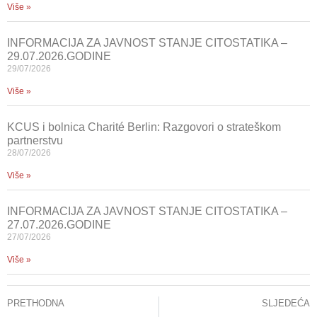
Više »
INFORMACIJA ZA JAVNOST STANJE CITOSTATIKA –
29.07.2026.GODINE
29/07/2026
Više »
KCUS i bolnica Charité Berlin: Razgovori o strateškom
partnerstvu
28/07/2026
Više »
INFORMACIJA ZA JAVNOST STANJE CITOSTATIKA –
27.07.2026.GODINE
27/07/2026
Više »
PRETHODNA
SLJEDEĆA
SARADNJA KCUS-a i TIKA-e : KONTINUIRANA EDUKACIJA UPOSLENIKA
II NAUČNI SIMPOZIJ SA MEĐUNARODNIM UČEŠĆEM „PERINATOLOGIJA KROZ TEORIJU I PRAKSU“