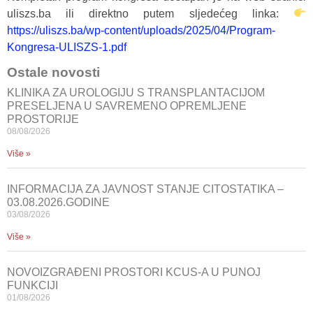
uliszs.ba ili direktno putem sljedećeg linka:
https://uliszs.ba/wp-content/uploads/2025/04/Program-
Kongresa-ULISZS-1.pdf
Ostale novosti
KLINIKA ZA UROLOGIJU S TRANSPLANTACIJOM
PRESELJENA U SAVREMENO OPREMLJENE
PROSTORIJE
08/08/2026
Više »
INFORMACIJA ZA JAVNOST STANJE CITOSTATIKA –
03.08.2026.GODINE
03/08/2026
Više »
NOVOIZGRAĐENI PROSTORI KCUS-A U PUNOJ
FUNKCIJI
01/08/2026