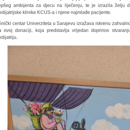
jepšeg ambijenta za djecu na liječenju, te je izrazila želju
edijatrijske klinike KCUS-a i njene najmlađe pacijente.
linički centar Univerziteta u Sarajevu izražava iskrenu zahvalno
a ovoj donaciji, koja predstavlja vrijedan doprinos stvaran
dijatriju.