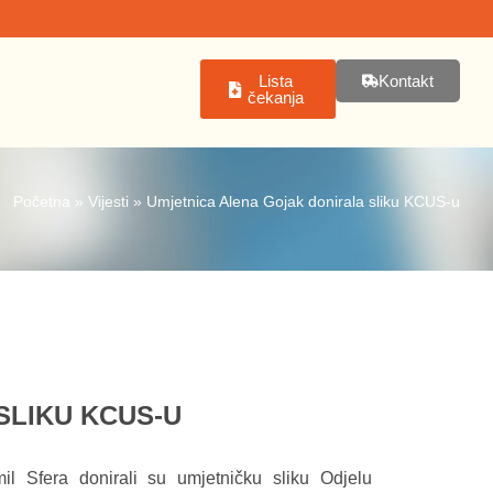
Lista
Kontakt
čekanja
Početna
»
Vijesti
»
Umjetnica Alena Gojak donirala sliku KCUS-u
SLIKU KCUS-U
l Sfera donirali su umjetničku sliku Odjelu