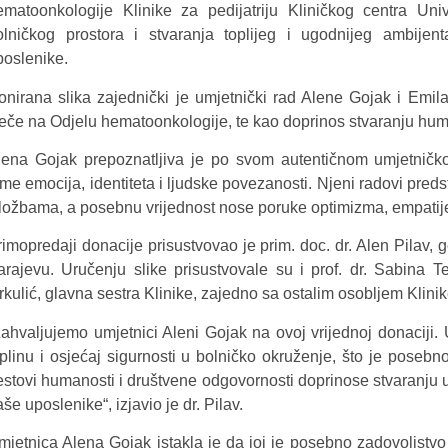
ematoonkologije Klinike za pedijatriju Kliničkog centra Uni
olničkog prostora i stvaranja toplijeg i ugodnijeg ambijen
poslenike.
onirana slika zajednički je umjetnički rad Alene Gojak i Emil
iječe na Odjelu hematoonkologije, te kao doprinos stvaranju hum
lena Gojak prepoznatljiva je po svom autentičnom umjetničkom
eme emocija, identiteta i ljudske povezanosti. Njeni radovi pred
zložbama, a posebnu vrijednost nose poruke optimizma, empatije 
imopredaji donacije prisustvovao je prim. doc. dr. Alen Pilav, g
arajevu. Uručenju slike prisustvovale su i prof. dr. Sabina Ter
kulić, glavna sestra Klinike, zajedno sa ostalim osobljem Klinik
Zahvaljujemo umjetnici Aleni Gojak na ovoj vrijednoj donacij
oplinu i osjećaj sigurnosti u bolničko okruženje, što je pose
estovi humanosti i društvene odgovornosti doprinose stvaranju u
še uposlenike“, izjavio je dr. Pilav.
mjetnica Alena Gojak istakla je da joj je posebno zadovoljstvo 