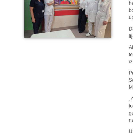
h
b
u
D
l
A
t
i
Pr
S
Mr
„
t
g
na
U