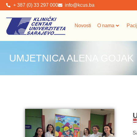
+ 387 (0) 33 297 000
info@kcus.ba
Novosti
O nama
Paci
UMJETNICA ALENA GOJAK 
S