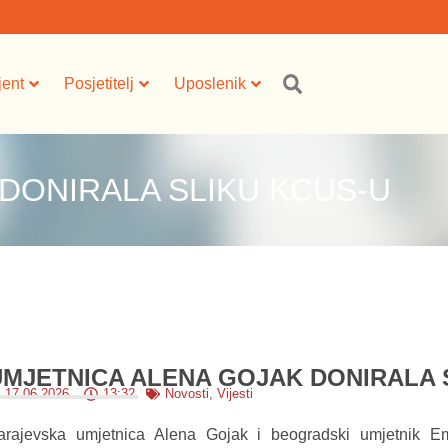
jent
Posjetitelj
Uposlenik
DONIRALA SLIKU KCUS-U
UMJETNICA ALENA GOJAK DONIRALA 
17.06.2026.
13:32
Novosti
,
Vijesti
arajevska umjetnica Alena Gojak i beogradski umjetnik Emi