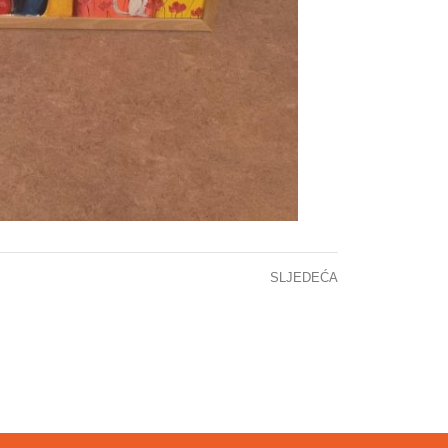
SLJEDEĆA
Saradnja KCUS-a i EUFOR-a: Helikopterski transport i brza evakuacija za spašavanje života građana