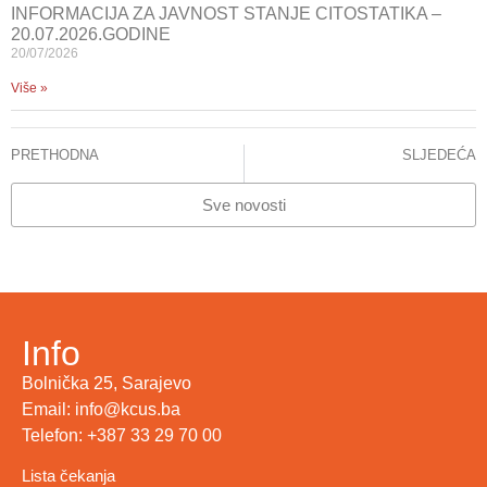
INFORMACIJA ZA JAVNOST STANJE CITOSTATIKA –
20.07.2026.GODINE
20/07/2026
Više »
PRETHODNA
SLJEDEĆA
Simpozijum Multidisciplinarni pristup liječenja boli: U Ambulanti za terapiju boli KCUS zbrinuto 300 bolesnika
Obilježen Svjetski dan anestezije
Sve novosti
Info
Bolnička 25, Sarajevo
Email: info@kcus.ba
Telefon: +387 33 29 70 00
Lista čekanja