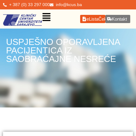
+ 387 (0) 33 297 000
info@kcus.ba
eListaČekanja
Kontakt
USPJEŠNO OPORAVLJENA
PACIJENTICA IZ
SAOBRAĆAJNE NESREĆE