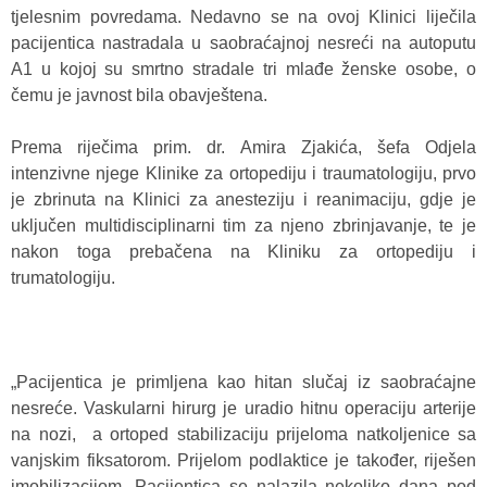
tjelesnim povredama. Nedavno se na ovoj Klinici liječila
pacijentica nastradala u saobraćajnoj nesreći na autoputu
A1 u kojoj su smrtno stradale tri mlađe ženske osobe, o
čemu je javnost bila obavještena.
Prema riječima prim. dr. Amira Zjakića, šefa Odjela
intenzivne njege Klinike za ortopediju i traumatologiju, prvo
je zbrinuta na Klinici za anesteziju i reanimaciju, gdje je
uključen multidisciplinarni tim za njeno zbrinjavanje, te je
nakon toga prebačena na Kliniku za ortopediju i
trumatologiju.
„Pacijentica je primljena kao hitan slučaj iz saobraćajne
nesreće. Vaskularni hirurg je uradio hitnu operaciju arterije
na nozi, a ortoped stabilizaciju prijeloma natkoljenice sa
vanjskim fiksatorom. Prijelom podlaktice je također, riješen
imobilizacijom. Pacijentica se nalazila nekoliko dana pod