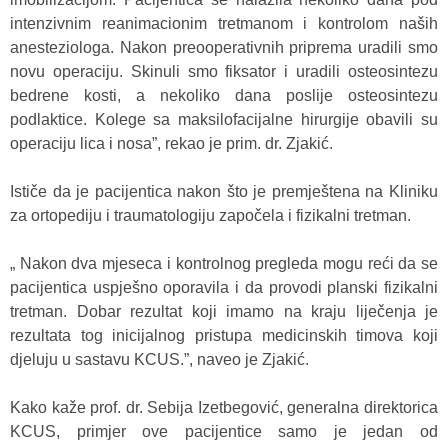
intenzivnim reanimacionim tretmanom i kontrolom naših
anesteziologa. Nakon preooperativnih priprema uradili smo
novu operaciju. Skinuli smo fiksator i uradili osteosintezu
bedrene kosti, a nekoliko dana poslije osteosintezu
podlaktice. Kolege sa maksilofacijalne hirurgije obavili su
operaciju lica i nosa”, rekao je prim. dr. Zjakić.
Ističe da je pacijentica nakon što je premještena na Kliniku
za ortopediju i traumatologiju započela i fizikalni tretman.
„ Nakon dva mjeseca i kontrolnog pregleda mogu reći da se
pacijentica uspješno oporavila i da provodi planski fizikalni
tretman. Dobar rezultat koji imamo na kraju liječenja je
rezultata tog inicijalnog pristupa medicinskih timova koji
djeluju u sastavu KCUS.”, naveo je Zjakić.
Kako kaže prof. dr. Sebija Izetbegović, generalna direktorica
KCUS, primjer ove pacijentice samo je jedan od