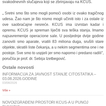
svakodnevnih slučajeva koji se zbrinjavaju na KCUS.
„ Sretni smo što smo mogli pomoći osobi iz ovako tragičnog
udesa. Žao nam je što nismo mogli učiniti isto i za ostale iz
ove saobraćajne nesreće. KCUS ima izvrstan kadar i
opremu. KCUS je spreman liječiti sva teška stanja. Imamo
najsavremenije operacione sale. U posljednje dvije godine
zanovili smo aparate, vratili 83 miliona duga, srušili stare
objekte, skratili liste čekanja, a u nekim segmentima one i ne
postoje. Sve smo to uspjeli jer smo naporno i predano radili”,
poručila je prof. dr. Sebija Izetbegović.
Ostale novosti
INFORMACIJA ZA JAVNOST STANJE CITOSTATIKA –
03.08.2026.GODINE
03/08/2026
Više »
NOVOIZGRAĐENI PROSTORI KCUS-A U PUNOJ