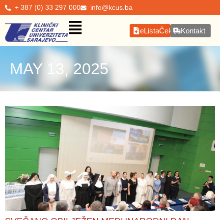
+ 387 (0) 33 297 000
info@kcus.ba
eListaČekanja
Kontakt
MAY 13, 2025