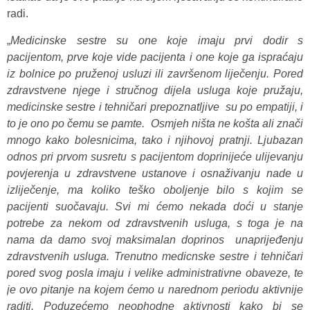
radi.
„
Medicinske sestre su one koje imaju prvi dodir s
pacijentom, prve koje vide pacijenta i one koje ga ispraćaju
iz bolnice po pruženoj usluzi ili završenom liječenju. Pored
zdravstvene njege i stručnog dijela usluga koje pružaju,
medicinske sestre i tehničari prepoznatljive su po empatiji, i
to je ono po čemu se pamte. Osmjeh ništa ne košta ali znači
mnogo kako bolesnicima, tako i njihovoj pratnji. Ljubazan
odnos pri prvom susretu s pacijentom doprinijeće ulijevanju
povjerenja u zdravstvene ustanove i osnaživanju nade u
izliječenje, ma koliko teško oboljenje bilo s kojim se
pacijenti suočavaju. Svi mi ćemo nekada doći u stanje
potrebe za nekom od zdravstvenih usluga, s toga je na
nama da damo svoj maksimalan doprinos unaprijeđenju
zdravstvenih usluga. Trenutno medicnske sestre i tehničari
pored svog posla imaju i velike administrativne obaveze, te
je ovo pitanje na kojem ćemo u narednom periodu aktivnije
raditi. Poduzećemo neophodne aktivnosti kako bi se