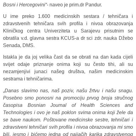
Bosni i Hercegovini“-
naveo je prim.dr Pandur.
U ime preko 1.600 medicinskih sestara /
tehničara i
zdravstvenih tehničara svih profila i nivoa obrazovanja
Kliničkog centra Univerziteta u Sarajevu prisutnim se
obratila v.d. glavna sestra KCUS-a dr sci zdr. nauka Džebo
Senada, DMS.
Istakla je da joj velika čast da se obrati na dan kada cijeli
svijet odaje priznanje onima koji su često tihi, ali su
nezamjenjivi junaci našeg društva, našim medicinskim
sestrama i tehničarima.
„
Danas slavimo nas, naš poziv, našu žrtvu i našu snagu.
Posebno smo ponosni na promociju prvog broja stručnog
časopisa Bosnian Journal of Health Sciences and
Technologies i ovo je naš poklon svima onima koji žele da
se bave naukom. Poštovane medicinske sestre, tehničari i
zdravstveni tehničari svih profila i nivoa obrazovanja mi smo
bili, jesmo i bićemo jedna od najjačih karika zdravstvenog