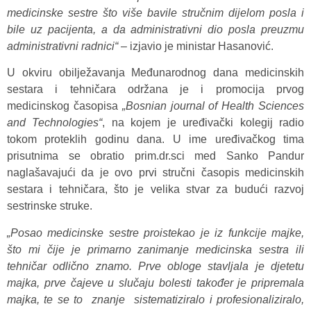
medicinske sestre što više bavile stručnim dijelom posla i
bile uz pacijenta, a da administrativni dio posla preuzmu
administrativni radnici“ –
izjavio je ministar Hasanović.
U okviru obilježavanja Međunarodnog dana medicinskih
sestara i tehničara održana je i promocija prvog
medicinskog časopisa
„Bosnian journal of Health Sciences
and Technologies“
, na kojem je uređivački kolegij radio
tokom proteklih godinu dana. U ime uređivačkog tima
prisutnima se obratio prim.dr.sci med Sanko Pandur
naglašavajući da je ovo prvi stručni časopis medicinskih
sestara i tehničara, što je velika stvar za budući razvoj
sestrinske struke.
„Posao medicinske sestre proistekao je iz funkcije majke,
što mi čije je primarno zanimanje medicinska sestra ili
tehničar odlično znamo. Prve obloge stavljala je djetetu
majka, prve čajeve u slučaju bolesti također je pripremala
majka, te se to znanje sistematiziralo i profesionaliziralo,