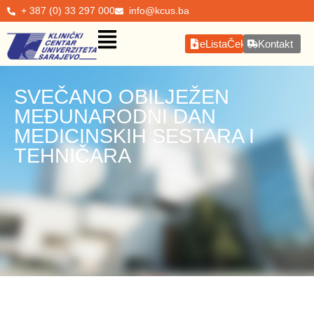
+ 387 (0) 33 297 000
info@kcus.ba
eListaČekanja
Kontakt
SVEČANO OBILJEŽEN
MEĐUNARODNI DAN
MEDICINSKIH SESTARA I
TEHNIČARA