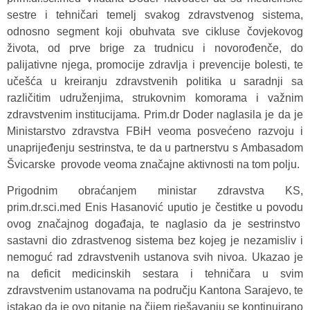
sestre i tehničari temelj svakog zdravstvenog sistema,
odnosno segment koji obuhvata sve cikluse čovjekovog
života, od prve brige za trudnicu i novorođenče, do
palijativne njega, promocije zdravlja i prevencije bolesti, te
učešća u kreiranju zdravstvenih politika u saradnji sa
različitim udruženjima, strukovnim komorama i važnim
zdravstvenim institucijama. Prim.dr Doder naglasila je da je
Ministarstvo zdravstva FBiH veoma posvećeno razvoju i
unaprijeđenju sestrinstva, te da u partnerstvu s Ambasadom
Švicarske provode veoma značajne aktivnosti na tom polju.
Prigodnim obraćanjem ministar zdravstva KS,
prim.dr.sci.med Enis Hasanović uputio je čestitke u povodu
ovog značajnog događaja, te naglasio da je sestrinstvo
sastavni dio zdrastvenog sistema bez kojeg je nezamisliv i
nemoguć rad zdravstvenih ustanova svih nivoa. Ukazao je
na deficit medicinskih sestara i tehničara u svim
zdravstvenim ustanovama na području Kantona Sarajevo, te
istakao da je ovo pitanje na čijem rješavanju se kontinuirano