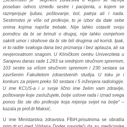
poseban odnos između sestre i pacijenta, u kojem se
razmjenjuje ljubav, poštovanje, bol, patnja ali i nada.
Sestrinstvo je više od profesije, to je izbor da date sebe
onima kojima najviše trebate. Nije lahko ostaviti svoju
porodicu da bi se brinuli o drugoj, nije lahko osmjehom
sakriti umor i strahove da bi ste bili drugima od koristi. Ipak,
vi to radite svakoga dana bez priznanja i bez aplauza, ali sa
nevjerovatnom snagom. U Kliničkom centru Univerziteta u
Sarajevu danas rade 1.293 sa srednjom stručnom spremom,
103 sestre sa višom stručnom spremom i 230 sestara sa
završenim Fakultetom zdravstvenih studija. U toku je i
konkurs za prijem preko 50 sestara i 5 inženjera radiologije.
U ime KCUS-a i u svoje lično ime želim vam zdravlje,
poštovanje koje zaslužujete, bolje uslove rada i iznad svega
ponos što ste dio profesije koja mijenja svijet na bolje“ –
kazala je prof.dr Maksić.
U ime Ministarstva zdravstva FBiH,prisutnima se obratila
prim.dr.sci.med Vildana Doder navodeći da su medicinske