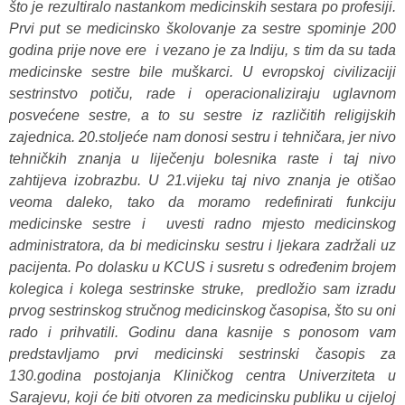
što je rezultiralo nastankom medicinskih sestara po profesiji.
Prvi put se medicinsko školovanje za sestre spominje 200
godina prije nove ere i vezano je za Indiju, s tim da su tada
medicinske sestre bile muškarci. U evropskoj civilizaciji
sestrinstvo potiču, rade i operacionaliziraju uglavnom
posvećene sestre, a to su sestre iz različitih religijskih
zajednica. 20.stoljeće nam donosi sestru i tehničara, jer nivo
tehničkih znanja u liječenju bolesnika raste i taj nivo
zahtijeva izobrazbu. U 21.vijeku taj nivo znanja je otišao
veoma daleko, tako da moramo redefinirati funkciju
medicinske sestre i uvesti radno mjesto medicinskog
administratora, da bi medicinsku sestru i ljekara zadržali uz
pacijenta. Po dolasku u KCUS i susretu s određenim brojem
kolegica i kolega sestrinske struke, predložio sam izradu
prvog sestrinskog stručnog medicinskog časopisa, što su oni
rado i prihvatili. Godinu dana kasnije s ponosom vam
predstavljamo prvi medicinski sestrinski časopis za
130.godina postojanja Kliničkog centra Univerziteta u
Sarajevu, koji će biti otvoren za medicinsku publiku u cijeloj