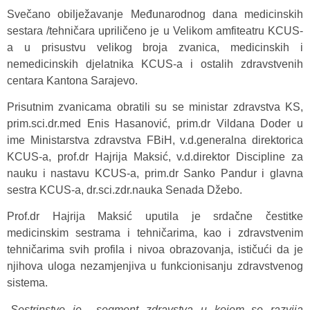
Svečano obilježavanje Međunarodnog dana medicinskih
sestara /tehničara upriličeno je u Velikom amfiteatru KCUS-
a u prisustvu velikog broja zvanica, medicinskih i
nemedicinskih djelatnika KCUS-a i ostalih zdravstvenih
centara Kantona Sarajevo.
Prisutnim zvanicama obratili su se ministar zdravstva KS,
prim.sci.dr.med Enis Hasanović, prim.dr Vildana Doder u
ime Ministarstva zdravstva FBiH, v.d.generalna direktorica
KCUS-a, prof.dr Hajrija Maksić, v.d.direktor Discipline za
nauku i nastavu KCUS-a, prim.dr Sanko Pandur i glavna
sestra KCUS-a, dr.sci.zdr.nauka Senada Džebo.
Prof.dr Hajrija Maksić uputila je srdačne čestitke
medicinskim sestrama i tehničarima, kao i zdravstvenim
tehničarima svih profila i nivoa obrazovanja, ističući da je
njihova uloga nezamjenjiva u funkcionisanju zdravstvenog
sistema.
„
Sestrinstvo je segment zdravstva u kojem se razvija