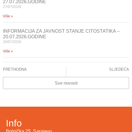
27.07.2026.GODINE
27/07/2026
Više »
INFORMACIJA ZA JAVNOST STANJE CITOSTATIKA –
20.07.2026.GODINE
20/07/2026
Više »
PRETHODNA
SLJEDEĆA
Predavanje prof. dr. Miralema Pašića
Glavna kapija KCUS-a sutra i prekosutra neće biti u funkciji
Sve novosti
Info
Bolnička 25, Sarajevo