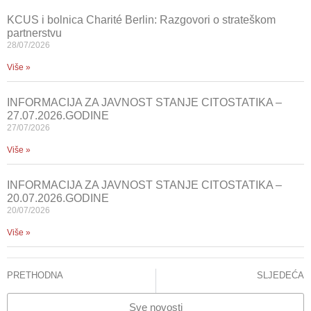
KCUS i bolnica Charité Berlin: Razgovori o strateškom
partnerstvu
28/07/2026
Više »
INFORMACIJA ZA JAVNOST STANJE CITOSTATIKA –
27.07.2026.GODINE
27/07/2026
Više »
INFORMACIJA ZA JAVNOST STANJE CITOSTATIKA –
20.07.2026.GODINE
20/07/2026
Više »
PRETHODNA
SLJEDEĆA
ODBRANA MAGISTARSKOG RADA DR. JELENA KOVAČEVIĆ – PRSTOJEVIĆ
Simpozij – Upravljanje medicinskim otpadom u UKC Sarajevo
Sve novosti