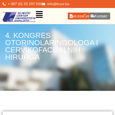
+ 387 (0) 33 297 000
info@kcus.ba
eListaČekanja
Kontakt
4. KONGRES
OTORINOLARINGOLOGA I
CERVIKOFACIJALNIH
HIRURGA