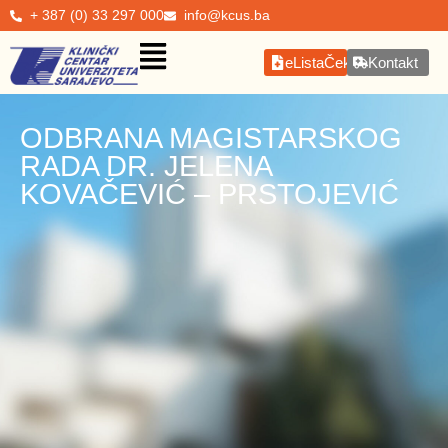
+ 387 (0) 33 297 000
info@kcus.ba
eListaČekanja
Kontakt
ODBRANA MAGISTARSKOG
RADA DR. JELENA
KOVAČEVIĆ – PRSTOJEVIĆ