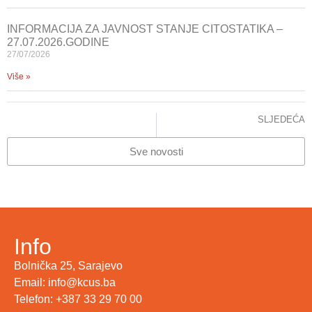
INFORMACIJA ZA JAVNOST STANJE CITOSTATIKA –
27.07.2026.GODINE
27/07/2026
Više »
SLJEDEĆA
4. KONGRES OTORINOLARINGOLOGA I CERVIKOFACIJALNIH HIRURGA
Sve novosti
Info
Bolnička 25, Sarajevo
Email: info@kcus.ba
Telefon: +387 33 29 70 00