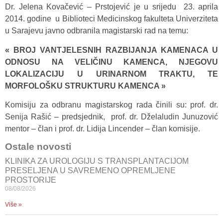
Dr. Jelena Kovačević – Prstojević je u srijedu 23. aprila
2014. godine u Biblioteci Medicinskog fakulteta Univerziteta
u Sarajevu javno odbranila magistarski rad na temu:
« BROJ VANTJELESNIH RAZBIJANJA KAMENACA U
ODNOSU NA VELIČINU KAMENCA, NJEGOVU
LOKALIZACIJU U URINARNOM TRAKTU, TE
MORFOLOŠKU STRUKTURU KAMENCA »
Komisiju za odbranu magistarskog rada činili su: prof. dr.
Senija Rašić – predsjednik, prof. dr. Dželaludin Junuzović
mentor – član i prof. dr. Lidija Lincender – član komisije.
Ostale novosti
KLINIKA ZA UROLOGIJU S TRANSPLANTACIJOM
PRESELJENA U SAVREMENO OPREMLJENE
PROSTORIJE
08/08/2026
Više »