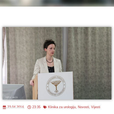
23.04.2014.
23:35
Klinika za urologiju
,
Novosti
,
Vijesti