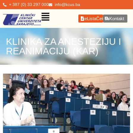
+ 387 (0) 33 297 000
info@kcus.ba
eListaČekanja
Kontakt
KLINIKA ZA ANESTEZIJU I
REANIMACIJU (KAR)