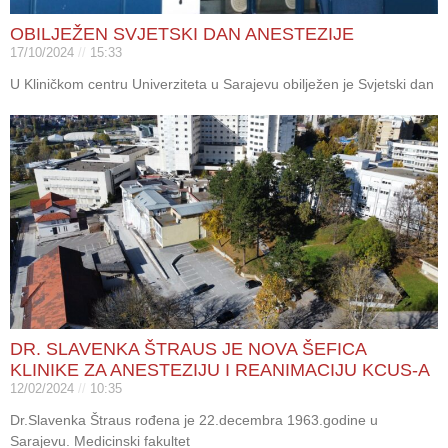
OBILJEŽEN SVJETSKI DAN ANESTEZIJE
17/10/2024
15:33
U Kliničkom centru Univerziteta u Sarajevu obilježen je Svjetski dan
DR. SLAVENKA ŠTRAUS JE NOVA ŠEFICA
KLINIKE ZA ANESTEZIJU I REANIMACIJU KCUS-A
12/02/2024
10:35
Dr.Slavenka Štraus rođena je 22.decembra 1963.godine u
Sarajevu. Medicinski fakultet