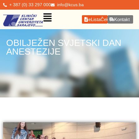
+ 387 (0) 33 297 000
info@kcus.ba
eListaČekanja
Kontakt
OBILJEŽEN SVJETSKI DAN
ANESTEZIJE