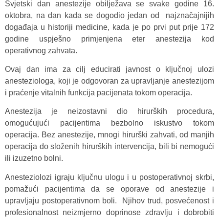
Svjetski dan anestezije obilježava se svake godine 16.
oktobra, na dan kada se dogodio jedan od najznačajnijih
događaja u historiji medicine, kada je po prvi put prije 172
godine uspješno primjenjena eter anestezija kod
operativnog zahvata.
Ovaj dan ima za cilj educirati javnost o ključnoj ulozi
anesteziologa, koji je odgovoran za upravljanje anestezijom
i praćenje vitalnih funkcija pacijenata tokom operacija.
Anestezija je neizostavni dio hirurških procedura,
omogućujući pacijentima bezbolno iskustvo tokom
operacija. Bez anestezije, mnogi hirurški zahvati, od manjih
operacija do složenih hirurških intervencija, bili bi nemogući
ili izuzetno bolni.
Anesteziolozi igraju ključnu ulogu i u postoperativnoj skrbi,
pomažući pacijentima da se oporave od anestezije i
upravljaju postoperativnom boli. Njihov trud, posvećenost i
profesionalnost neizmjerno doprinose zdravlju i dobrobiti