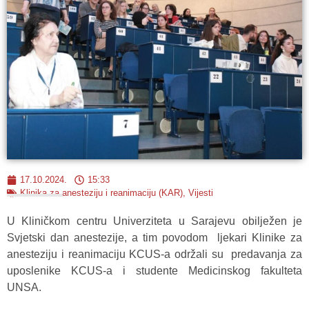
17.10.2024.
15:33
Klinika za anesteziju i reanimaciju (KAR)
,
Vijesti
U Kliničkom centru Univerziteta u Sarajevu obilježen je
Svjetski dan anestezije, a tim povodom ljekari Klinike za
anesteziju i reanimaciju KCUS-a održali su predavanja za
uposlenike KCUS-a i studente Medicinskog fakulteta
UNSA.