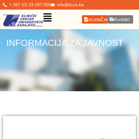
+ 387 (0) 33 297 000
info@kcus.ba
eListaČekanja
Kontakt
INFORMACIJA ZA JAVNOST