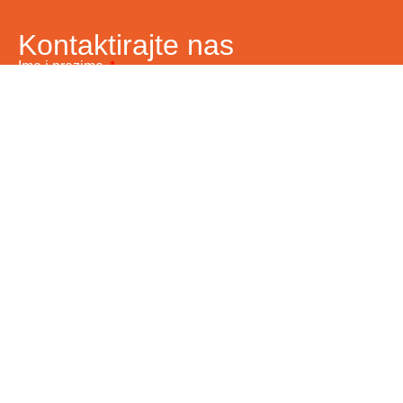
Kontaktirajte nas
Ime i prezime
Vaš email
Telefon
Poruka
Pošalji