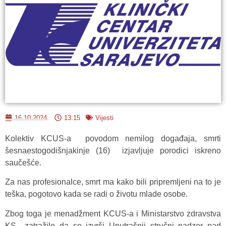
16.10.2024.
13:15
Vijesti
Kolektiv KCUS-a povodom nemilog događaja, smrti
šesnaestogodišnjakinje (16) izjavljuje porodici iskreno
saučešće.
Za nas profesionalce, smrt ma kako bili pripremljeni na to je
teška, pogotovo kada se radi o životu mlade osobe.
Zbog toga je menadžment KCUS-a i Ministarstvo zdravstva
KS zatražilo da se izvrši Unutrašnji stručni nadzor nad