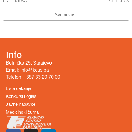
PRETHODNA
SLJEDEĆA
STANJE – CITOSTATICI
OBILJEŽEN SVJETSKI DAN ANESTEZIJE
Sve novosti
Info
Bolnička 25, Sarajevo
Email: info@kcus.ba
Telefon: +387 33 29 70 00
Lista čekanja
Konkursi i oglasi
Javne nabavke
Medicinski žurnal