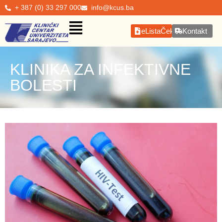
+ 387 (0) 33 297 000
info@kcus.ba
eListaČekanja
Kontakt
KLINIKA ZA INFEKTIVNE
BOLESTI