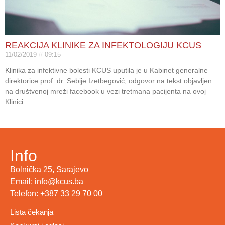
REAKCIJA KLINIKE ZA INFEKTOLOGIJU KCUS
11/02/2019
09:15
Klinika za infektivne bolesti KCUS uputila je u Kabinet generalne
direktorice prof. dr. Sebije Izetbegović, odgovor na tekst objavljen
na društvenoj mreži facebook u vezi tretmana pacijenta na ovoj
Klinici.
Info
Bolnička 25, Sarajevo
Email: info@kcus.ba
Telefon: +387 33 29 70 00
Lista čekanja