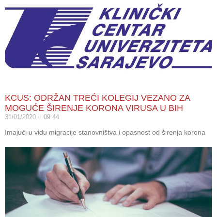
KCUS: ODRŽAN TREĆI KOLEGIJ VEZANO ZA
MOGUĆE ŠIRENJE KORONA VIRUSA U BIH
31/01/2020
09:44
Imajući u vidu migracije stanovništva i opasnost od širenja korona