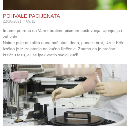
POHVALE PACIJENATA
22/10/2021
09:11
Imamo potrebu da Vam obratimo pismom poštovanja, cijenjenja i
zahvale.
Naime prije nekoliko dana naš otac, dedo, punac i brat, Uzeir Kršo
izašao je iz izolatorija na kućno liječenje. Znamo da je prošao
kritičnu fazu, ali se ipak vratio svojoj kući!