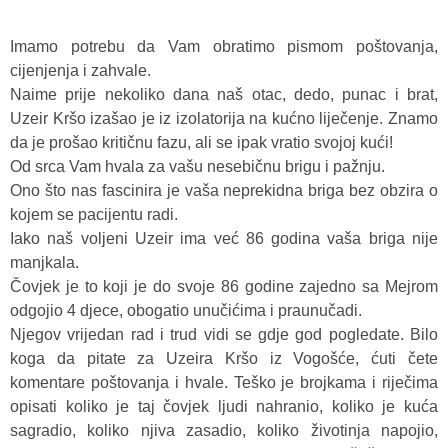
Imamo potrebu da Vam obratimo pismom poštovanja,
cijenjenja i zahvale.
Naime prije nekoliko dana naš otac, dedo, punac i brat,
Uzeir Kršo izašao je iz izolatorija na kućno liječenje. Znamo
da je prošao kritičnu fazu, ali se ipak vratio svojoj kući!
Od srca Vam hvala za vašu nesebičnu brigu i pažnju.
Ono što nas fascinira je vaša neprekidna briga bez obzira o
kojem se pacijentu radi.
Iako naš voljeni Uzeir ima već 86 godina vaša briga nije
manjkala.
Čovjek je to koji je do svoje 86 godine zajedno sa Mejrom
odgojio 4 djece, obogatio unučićima i praunučadi.
Njegov vrijedan rad i trud vidi se gdje god pogledate. Bilo
koga da pitate za Uzeira Kršo iz Vogošće, ćuti čete
komentare poštovanja i hvale. Teško je brojkama i riječima
opisati koliko je taj čovjek ljudi nahranio, koliko je kuća
sagradio, koliko njiva zasadio, koliko životinja napojio,