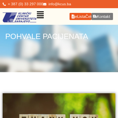
+ 387 (0) 33 297 000
info@kcus.ba
eListaČekanja
Kontakt
POHVALE PACIJENATA