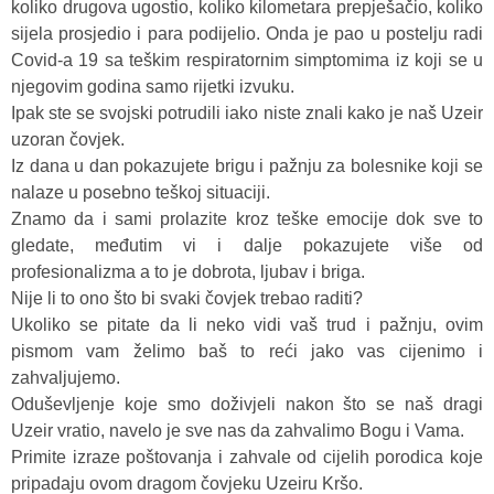
koliko drugova ugostio, koliko kilometara prepješačio, koliko
sijela prosjedio i para podijelio. Onda je pao u postelju radi
Covid-a 19 sa teškim respiratornim simptomima iz koji se u
njegovim godina samo rijetki izvuku.
Ipak ste se svojski potrudili iako niste znali kako je naš Uzeir
uzoran čovjek.
Iz dana u dan pokazujete brigu i pažnju za bolesnike koji se
nalaze u posebno teškoj situaciji.
Znamo da i sami prolazite kroz teške emocije dok sve to
gledate, međutim vi i dalje pokazujete više od
profesionalizma a to je dobrota, ljubav i briga.
Nije li to ono što bi svaki čovjek trebao raditi?
Ukoliko se pitate da li neko vidi vaš trud i pažnju, ovim
pismom vam želimo baš to reći jako vas cijenimo i
zahvaljujemo.
Oduševljenje koje smo doživjeli nakon što se naš dragi
Uzeir vratio, navelo je sve nas da zahvalimo Bogu i Vama.
Primite izraze poštovanja i zahvale od cijelih porodica koje
pripadaju ovom dragom čovjeku Uzeiru Kršo.