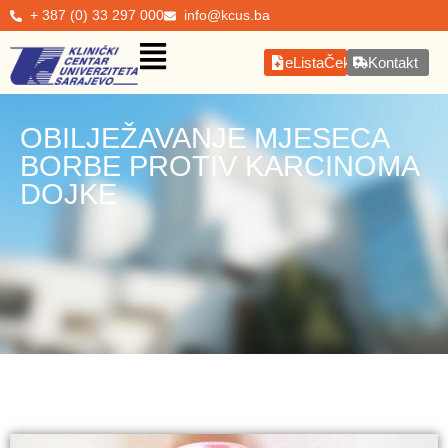
+ 387 (0) 33 297 000
info@kcus.ba
eListaČekanja
Kontakt
OBILJEŽAVANJE MJESECA
BORBE PROTIV KARCINOMA
DOJKE