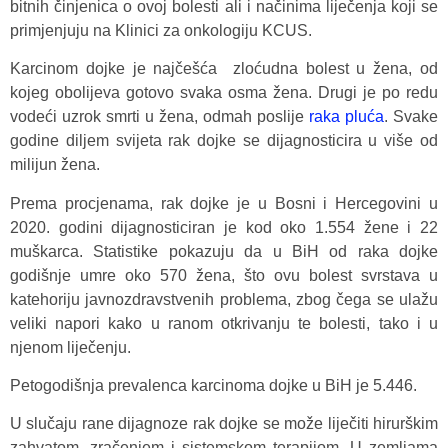
bitnih činjenica o ovoj bolesti ali i načinima liječenja koji se
primjenjuju na Klinici za onkologiju KCUS.
Karcinom dojke je najčešća zloćudna bolest u žena, od
kojeg obolijeva gotovo svaka osma žena. Drugi je po redu
vodeći uzrok smrti u žena, odmah poslije
raka pluća
. Svake
godine diljem svijeta rak dojke se dijagnosticira u više od
milijun žena.
Prema procjenama, rak dojke je u Bosni i Hercegovini u
2020. godini dijagnosticiran je kod oko 1.554 žene i 22
muškarca. Statistike pokazuju da u BiH od raka dojke
godišnje umre oko 570 žena, što ovu bolest svrstava u
katehoriju javnozdravstvenih problema, zbog čega se ulažu
veliki napori kako u ranom otkrivanju te bolesti, tako i u
njenom liječenju.
Petogodišnja prevalenca karcinoma dojke u BiH je 5.446.
U slučaju rane dijagnoze rak dojke se može liječiti hirurškim
zahvatom, zračenjem i sistemskom terapijom. U zemljama