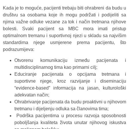
Kada je to moguće, pacijenti trebaju biti ohrabreni da budu u
društvu sa osobama koje ih mogu podržati i podijeliti sa
njima važne odluke vezane za tok i način tretmana njihove
bolesti. Svaki pacijent sa MBC mora imati pristup
optimalnom tremanu i suportivnoj njezi u skladu sa najvišim
standardima njege usmjerene prema pacijentu, što
podrazumijeva:
Otvorenu komunikaciju između pacijenata i
multidisciplinarnog tima kao primarni cilj;
Educiranje pacijenata o opcijama tretmana i
suportivne njege, kroz razvijanje i diseminaciju
“evidence-based” informacija na jasan, kulturološki
adekvatan način;
Ohrabrivanje pacijenata da budu proaktivni u njihovom
tretmanu i dijeljenju odluka sa članovima tima;
Podrška pacijentima u procesu razvoja sposobnosti
poboljšanja kvaliteta života unutar njihovog iskustva