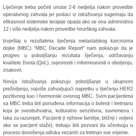
Liječenje treba početi unutar 2-6 nedjelja nakon provedbe
operativnog zahvata jer podaci iz istraživanja sugeriraju da
efikasnost sistemske terapije opada ako se ona administrira
12 i više nedjelja nakon provedbe hirurškog zahvata.
Izvještaj o rezultatima liječenja metastatskog karcinoma
dojke (MBC) “MBC Decade Report” nam pokazuje da je
progres u poboljšanju rezultata liječenja, održavanju
kvalitete života (QoL), svjesnosti i informiranosti o oboljenju,
znakovit.
Novija istraživanja pokazuju poboljšanje u ukupnom
preživljenju, najviše zahvaljujući napretku u liječenju HER2
pozitivnog kao I hormonski ovisnog MBC. Svim pacijentima
sa MBC treba biti ponuđena informacija o bolesti i tretmanu
koja je sveobuhvatna, kulturalno senzitivna, suvremena i
laka za razumjeti. Pacijenti (i njihove familije, bližnji i voljeni
ako se pacijent slaže), trebaju biti pozvani da učestvuju u
procesu donošenja odluka vezanih za tretman sve vrijeme.