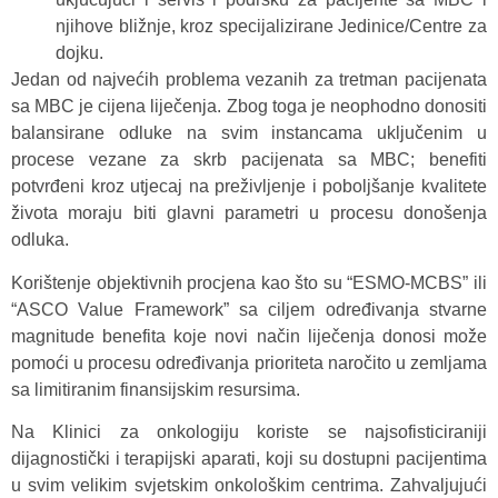
njihove bližnje, kroz specijalizirane Jedinice/Centre za
dojku.
Jedan od najvećih problema vezanih za tretman pacijenata
sa MBC je cijena liječenja. Zbog toga je neophodno donositi
balansirane odluke na svim instancama uključenim u
procese vezane za skrb pacijenata sa MBC; benefiti
potvrđeni kroz utjecaj na preživljenje i poboljšanje kvalitete
života moraju biti glavni parametri u procesu donošenja
odluka.
Korištenje objektivnih procjena kao što su “ESMO-MCBS” ili
“ASCO Value Framework” sa ciljem određivanja stvarne
magnitude benefita koje novi način liječenja donosi može
pomoći u procesu određivanja prioriteta naročito u zemljama
sa limitiranim finansijskim resursima.
Na Klinici za onkologiju koriste se najsofisticiraniji
dijagnostički i terapijski aparati, koji su dostupni pacijentima
u svim velikim svjetskim onkološkim centrima. Zahvaljujući