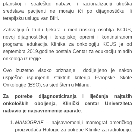
planskoj i strateškoj nabavci i racionalizaciji utroška
sredstava pacijenti ne moraju ići po dijagnostičku ili
terapijsku uslugu van BiH.
Zahvaljujući trudu ljekara i medicinskog osoblja KCUS,
novoj dijagnostičkoj i terapijskoj opremi i kontinuiranom
programu edukacija Klinika za onkologiju KCUS je od
septembra 2019.godine postala Centar za edukaciju mladih
onkologa iz regije.
Ovo izuzetno visoko priznanje dodijeljeno je nakon
uspješno ispunjenih striktnih kriterija Evropske Škole
Onkologije (ESO), sa sjedištem u Milanu.
Za potrebe dijagnosticiranja i liječenja najtežih
onkoloških oboljenja, Klinički centar Univerziteta
nabavio je najsavremenije aparate:
MAMOGRAF –
najsavremeniji mamograf američkog
proizvođača Hologic za potrebe Klinike za radiologiju.