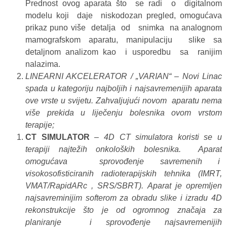
Prednost ovog aparata što se radi o digitalnom
modelu koji daje niskodozan pregled, omogućava
prikaz puno više detalja od snimka na analognom
mamografskom aparatu, manipulaciju slike sa
detaljnom analizom kao i usporedbu sa ranijim
nalazima.
LINEARNI AKCELERATOR / „VARIAN“ – Novi Linac
spada u kategoriju najboljih i najsavremenijih aparata
ove vrste u svijetu. Zahvaljujući novom aparatu nema
više prekida u liječenju bolesnika ovom vrstom
terapije;
CT SIMULATOR
–
4D CT simulatora koristi se u
terapiji najtežih onkoloških bolesnika. Aparat
omogućava sprovođenje savremenih i
visokosofisticiranih radioterapijskih tehnika (IMRT,
VMAT/RapidARc , SRS/SBRT). Aparat je opremljen
najsavreminijim softerom za obradu slike i izradu 4D
rekonstrukcije što je od ogromnog značaja za
planiranje i sprovođenje najsavremenijih