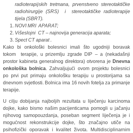
radioterapijskih tretmana, prvenstveno stereotaktičke
radiohirurgije (SRS) i stereotaktičke radioterapije
tijela (SBRT).
NOVI MRI APARAT;
Višeslojni CT – najnovija generacija aparata;
Spect CT aparat .
Kako bi onkološki bolesnici imali što ugodniji boravak
tokom terapije, u prizemlju zgrade DIP – a (nekadašnji
prostor kabineta generalnog direktora) otvorena je
Dnevna
onkološka bolnica
. Zahvaljujući ovom projektu bolesnici
po prvi put primaju onkološku terapiju u prostorijama sa
dnevnom svjetlosti. Bolnica ima 16 novih fotelja za primanje
terapije.
U cilju dobijanja najboljih rezultata u liječenju karcinoma
dojke, kako bismo našim pacijenticama pomogli u jačanju
njihovog samopouzdanja, poseban segment liječenja je i
mogućnost rekonstrukcije dojke, što značajno utiče na
psihofizički oporavak i kvalitet života. Multidisciplinarnim