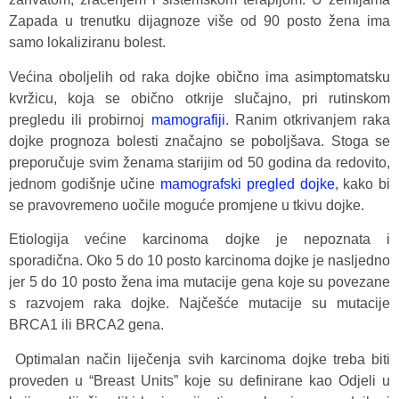
Zapada u trenutku dijagnoze više od 90 posto žena ima
samo lokaliziranu bolest.
Većina oboljelih od raka dojke obično ima asimptomatsku
kvržicu, koja se obično otkrije slučajno, pri rutinskom
pregledu ili probirnoj
mamografiji
. Ranim otkrivanjem raka
dojke prognoza bolesti značajno se poboljšava. Stoga se
preporučuje svim ženama starijim od 50 godina da redovito,
jednom godišnje učine
mamografski pregled dojke
, kako bi
se pravovremeno uočile moguće promjene u tkivu dojke.
Etiologija većine karcinoma dojke je nepoznata i
sporadična. Oko 5 do 10 posto karcinoma dojke je nasljedno
jer 5 do 10 posto žena ima mutacije gena koje su povezane
s razvojem raka dojke. Najčešće mutacije su mutacije
BRCA1 ili BRCA2 gena.
Optimalan način liječenja svih karcinoma dojke treba biti
proveden u “Breast Units” koje su definirane kao Odjeli u