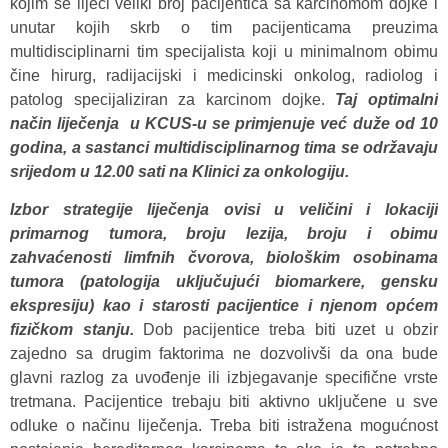
kojim se liječi veliki broj pacijentica sa karcinomom dojke i
unutar kojih skrb o tim pacijenticama preuzima
multidisciplinarni tim specijalista koji u minimalnom obimu
čine hirurg, radijacijski i medicinski onkolog, radiolog i
patolog specijaliziran za karcinom dojke.
Taj optimalni
način liječenja u KCUS-u se primjenuje već duže od 10
godina, a sastanci multidisciplinarnog tima se održavaju
srijedom u 12.00 sati na Klinici za onkologiju.
Izbor strategije liječenja ovisi u veličini i lokaciji
primarnog tumora, broju lezija, broju i obimu
zahvaćenosti limfnih čvorova, biološkim osobinama
tumora (patologija uključujući biomarkere, gensku
ekspresiju) kao i starosti pacijentice i njenom općem
fizičkom stanju.
Dob pacijentice treba biti uzet u obzir
zajedno sa drugim faktorima ne dozvolivši da ona bude
glavni razlog za uvođenje ili izbjegavanje specifične vrste
tretmana. Pacijentice trebaju biti aktivno uključene u sve
odluke o načinu liječenja. Treba biti istražena mogućnost