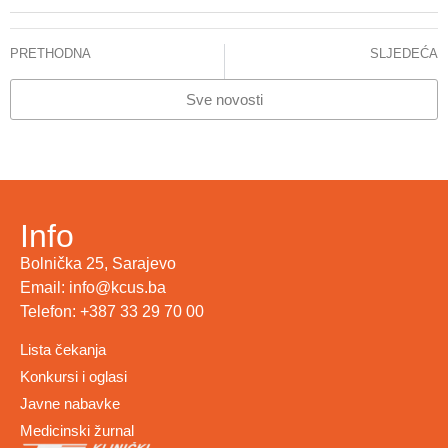
PRETHODNA
SLJEDEĆA
Na KCUS obilježen svjetski dan mentalnog zdravlja
Pohvale pacijenata
Sve novosti
Info
Bolnička 25, Sarajevo
Email: info@kcus.ba
Telefon: +387 33 29 70 00
Lista čekanja
Konkursi i oglasi
Javne nabavke
Medicinski žurnal