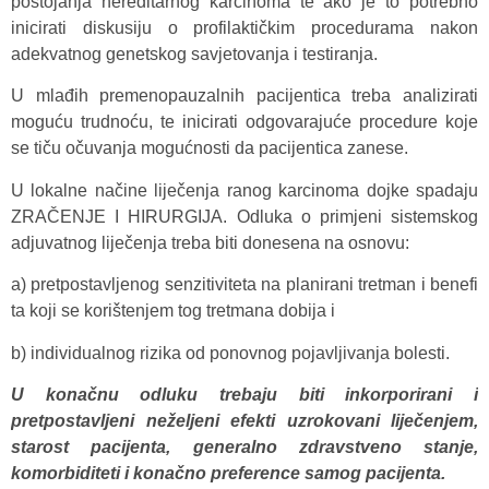
postojanja hereditarnog karcinoma te ako je to potrebno
inicirati diskusiju o profilaktičkim procedurama nakon
adekvatnog genetskog savjetovanja i testiranja.
U mlađih premenopauzalnih pacijentica treba analizirati
moguću trudnoću, te inicirati odgovarajuće procedure koje
se tiču očuvanja mogućnosti da pacijentica zanese.
U lokalne načine liječenja ranog karcinoma dojke spadaju
ZRAČENJE I HIRURGIJA. Odluka o primjeni sistemskog
adjuvatnog liječenja treba biti donesena na osnovu:
a) pretpostavljenog senzitiviteta na planirani tretman i benefi
ta koji se korištenjem tog tretmana dobija i
b) individualnog rizika od ponovnog pojavljivanja bolesti.
U konačnu odluku trebaju biti inkorporirani i
pretpostavljeni neželjeni efekti uzrokovani liječenjem,
starost pacijenta, generalno zdravstveno stanje,
komorbiditeti i konačno preference samog pacijenta.