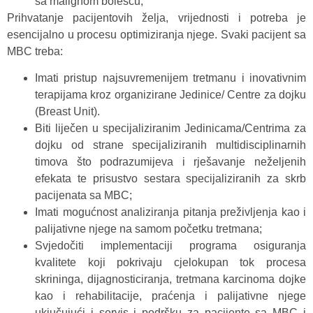
sa malignom bolešću;
Prihvatanje pacijentovih želja, vrijednosti i potreba je
esencijalno u procesu optimiziranja njege. Svaki pacijent sa
MBC treba:
Imati pristup najsuvremenijem tretmanu i inovativnim
terapijama kroz organizirane Jedinice/ Centre za dojku
(Breast Unit).
Biti liječen u specijaliziranim Jedinicama/Centrima za
dojku od strane specijaliziranih multidisciplinarnih
timova što podrazumijeva i rješavanje neželjenih
efekata te prisustvo sestara specijaliziranih za skrb
pacijenata sa MBC;
Imati mogućnost analiziranja pitanja preživljenja kao i
palijativne njege na samom početku tretmana;
Svjedočiti implementaciji programa osiguranja
kvalitete koji pokrivaju cjelokupan tok procesa
skrininga, dijagnosticiranja, tretmana karcinoma dojke
kao i rehabilitacije, praćenja i palijativne njege
ukjučujući i servis i podršku za pacijente sa MBC i