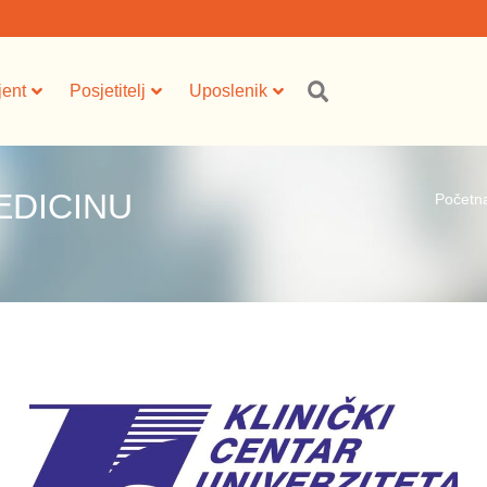
jent
Posjetitelj
Uposlenik
EDICINU
Početn