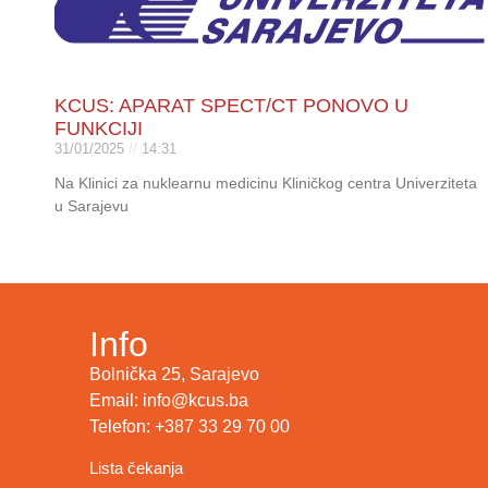
KCUS: APARAT SPECT/CT PONOVO U
FUNKCIJI
31/01/2025
14:31
Na Klinici za nuklearnu medicinu Kliničkog centra Univerziteta
u Sarajevu
Info
Bolnička 25, Sarajevo
Email: info@kcus.ba
Telefon: +387 33 29 70 00
Lista čekanja