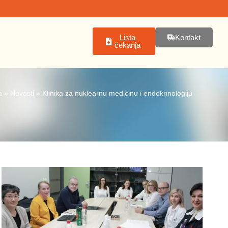
Lista
Kontakt
čekanja
a
»
Novosti
»
Klinika za nuklearnu medicinu i endokrinologiju