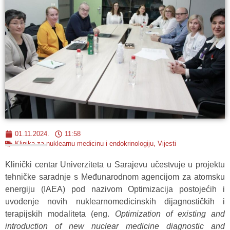
01.11.2024.
11:58
Klinika za nuklearnu medicinu i endokrinologiju
,
Vijesti
Klinički centar Univerziteta u Sarajevu učestvuje u projektu
tehničke saradnje s Međunarodnom agencijom za atomsku
energiju (IAEA) pod nazivom Optimizacija postojećih i
uvođenje novih nuklearnomedicinskih dijagnostičkih i
terapijskih modaliteta (eng.
Optimization of existing and
introduction of new nuclear medicine diagnostic and