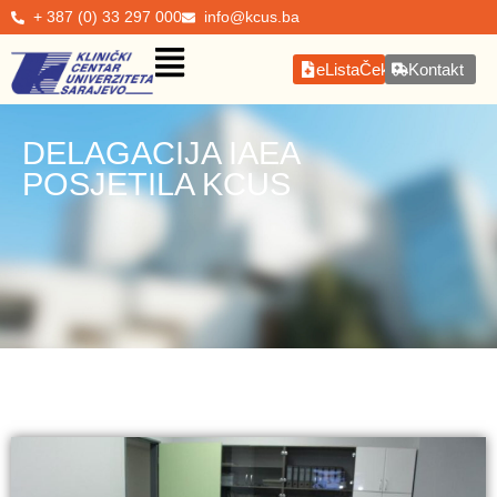
+ 387 (0) 33 297 000
info@kcus.ba
eListaČekanja
Kontakt
DELAGACIJA IAEA
POSJETILA KCUS