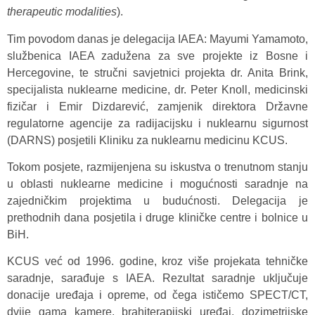
therapeutic modalities
).
Tim povodom danas je delegacija IAEA: Mayumi Yamamoto,
službenica IAEA zadužena za sve projekte iz Bosne i
Hercegovine, te stručni savjetnici projekta dr. Anita Brink,
specijalista nuklearne medicine, dr. Peter Knoll, medicinski
fizičar i Emir Dizdarević, zamjenik direktora Državne
regulatorne agencije za radijacijsku i nuklearnu sigurnost
(DARNS) posjetili Kliniku za nuklearnu medicinu KCUS.
Tokom posjete, razmijenjena su iskustva o trenutnom stanju
u oblasti nuklearne medicine i mogućnosti saradnje na
zajedničkim projektima u budućnosti. Delegacija je
prethodnih dana posjetila i druge kliničke centre i bolnice u
BiH.
KCUS već od 1996. godine, kroz više projekata tehničke
saradnje, sarađuje s IAEA. Rezultat saradnje uključuje
donacije uređaja i opreme, od čega ističemo SPECT/CT,
dvije gama kamere, brahiterapijski uređaj, dozimetrijske