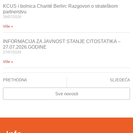
KCUS i bolnica Charité Berlin: Razgovori o strateškom
partnerstvu
28/07/2026
Više »
INFORMACIJA ZA JAVNOST STANJE CITOSTATIKA –
27.07.2026.GODINE
27/07/2026
Više »
PRETHODNA
SLJEDEĆA
MINISTAR ZDRAVSTVA KS POSJETIO KCUS: OBEZBIJEĐENA TERAPIJA ZA 135 ONKOLOŠKIH BOLESNIKA S PODRUČJA KANTONA SARAJEVO
KOMANDANT EUFOR-a U BOSNI I HERCEGOVINI, GENERAL – MAJOR LASZLO STICZ POSJETIO KCUS
Sve novosti