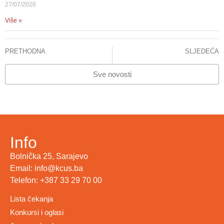
27/07/2026
Više »
PRETHODNA
SLJEDEĆA
SAOPĆENJE ZA JAVNOST: ZLOUPOTREBA PACIJENTICE
U KCUS urađena transplantacija bubrega
Sve novosti
Info
Bolnička 25, Sarajevo
Email: info@kcus.ba
Telefon: +387 33 29 70 00
Lista čekanja
Konkursi i oglasi