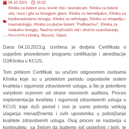
04.10.2023.
16:02
Klinika za bolesti srca, krvnih žila i reumatizam
,
Klinika za bolesti
uha, nosa i grla sa hirurgijom glave
,
Klinika za hemodijalizu
,
Klinika za
kardiovaskularnu hirurgiju
,
Klinika za nefrologiju
,
Klinika za ortopediju i
traumatologiju
,
Klinika za plućne bolesti "Podhrastovi"
,
Klinika za
torakalnu hirurgiju
,
Naučno-istraživački rad i stručno usavršavanje
,
Neurološka klinika
,
Novosti
,
Vijesti
Dana 04.10.2023.g. izvršena je dodjela Certifikata o
uspješno provedenom programu certifikacije i akreditacije
OJ/Klinika u KCUS.
Tom prilikom Certifikati su uručeni odgovornim osobama
Klinika koje su u proteklom periodu uspostavile sistem
kvaliteta i sigurnosti zdravstvenih usluga, a što je potvrđeno
vanjskom ocjenom od strane neovisnih auditora. Proces
implementacije kvaliteta i sigurnosti zdravstvenih usluga u
KCUS traje duži period i ovo je samo potvrda velikog
ulaganja menadžmenta i svih uposlenika u poboljšanje
kvalitete zdravstvenih usluga. Ovaj proces se nastavlja u
kontinuitetu sa željom da budemo još uspješniji i bolji, te