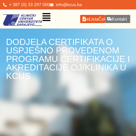
+ 387 (0) 33 297 000
info@kcus.ba
eListaČekanja
Kontakt
DODJELA CERTIFIKATA O
USPJEŠNO PROVEDENOM
PROGRAMU CERTIFIKACIJE I
AKREDITACIJE OJ/KLINIKA U
KCUS