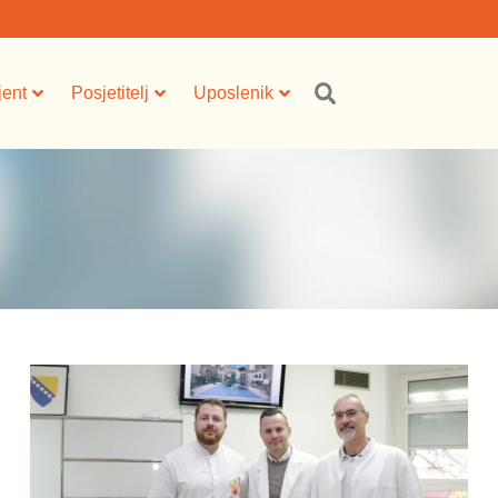
jent
Posjetitelj
Uposlenik