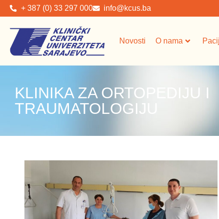
+ 387 (0) 33 297 000
info@kcus.ba
Novosti
O nama
Paci
KLINIKA ZA ORTOPEDIJU I
TRAUMATOLOGIJU