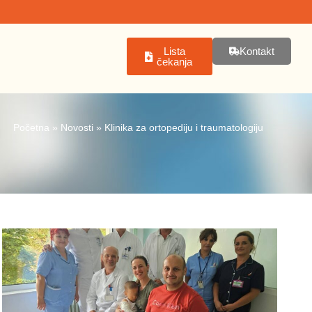
Lista
Kontakt
čekanja
Početna
»
Novosti
»
Klinika za ortopediju i traumatologiju