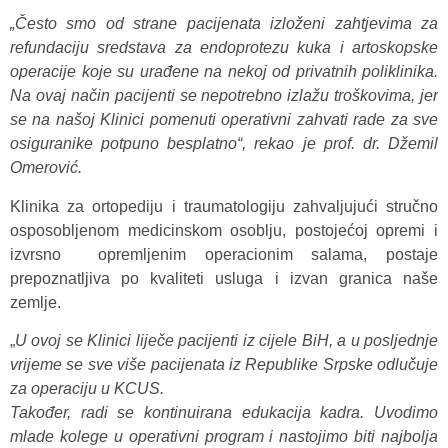
„Često smo od strane pacijenata izloženi zahtjevima za
refundaciju sredstava za endoprotezu kuka i artoskopske
operacije
koje su urađene na nekoj od privatnih poliklinika.
Na ovaj način pacijenti se nepotrebno izlažu troškovima, jer
se na našoj Klinici pomenuti operativni zahvati rade za sve
osiguranike potpuno besplatno“, rekao je prof. dr. Džemil
Omerović.
Klinika za ortopediju i traumatologiju zahvaljujući stručno
osposobljenom medicinskom osoblju, postojećoj opremi i
izvrsno opremljenim operacionim salama, postaje
prepoznatljiva po kvaliteti usluga i izvan granica naše
zemlje.
„
U ovoj se Klinici liječe pacijenti iz cijele BiH, a u posljednje
vrijeme se sve više pacijenata iz Republike Srpske odlučuje
za operaciju u KCUS.
Također, radi se kontinuirana edukacija kadra. Uvodimo
mlade kolege u operativni program i nastojimo biti najbolja