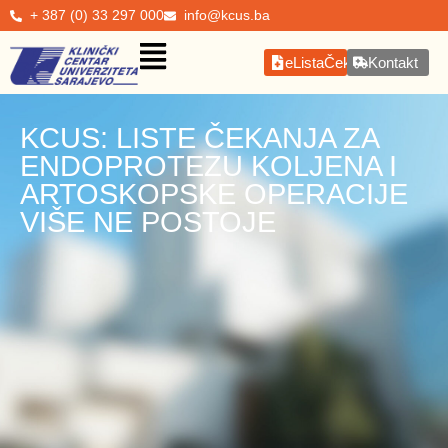
+ 387 (0) 33 297 000
info@kcus.ba
eListaČekanja
Kontakt
KCUS: LISTE ČEKANJA ZA
ENDOPROTEZU KOLJENA I
ARTOSKOPSKE OPERACIJE
VIŠE NE POSTOJE