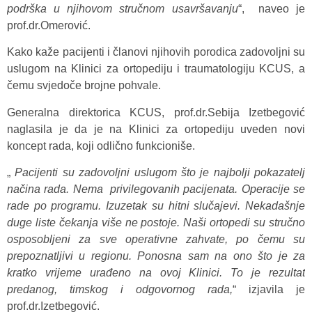
podrška u njihovom stručnom usavršavanju
“, naveo je
prof.dr.Omerović.
Kako kaže pacijenti i članovi njihovih porodica zadovoljni su
uslugom na Klinici za ortopediju i traumatologiju KCUS, a
čemu svjedoče brojne pohvale.
Generalna direktorica KCUS, prof.dr.Sebija Izetbegović
naglasila je da je na Klinici za ortopediju uveden novi
koncept rada, koji odlično funkcioniše.
„
Pacijenti su zadovoljni uslugom što je najbolji pokazatelj
načina rada.
Nema privilegovanih pacijenata. Operacije se
rade po programu. Izuzetak su hitni slučajevi. Nekadašnje
duge liste čekanja više ne postoje.
Naši ortopedi su stručno
osposobljeni za sve operativne zahvate, po čemu su
prepoznatljivi u regionu. Ponosna sam na ono što je za
kratko vrijeme urađeno na ovoj Klinici. To je rezultat
predanog, timskog i odgovornog rada
,
“ izjavila je
prof.dr.Izetbegović.