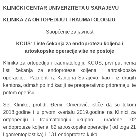
KLINIČKI CENTAR UNIVERZITETA U SARAJEVU
KLINIKA ZA ORTOPEDIJU I TRAUMATOLOGIJU
Saopćenje za javnost
KCUS: Liste čekanja za endoprotezu koljena i
artoskopske operacije više ne postoje
Klinika za ortopediju i traumatologiju KCUS, prvi put nema
listi čekanja za endoproteze koljena i artroskopske
operacije. Pacijenti iz Kantona Sarajevo, kao i iz drugih
kantona, odmah po indikaciji se preoperativno pripremaju, te
potom operišu.
Šef Klinike, prof.dr. Đemil Omerović, ističe da su tokom
2018.godine i u prvom kvartalu 2019.godine na Klinici za
ortpopediju i traumatologiju ukupno urađene 102
endoproteze koljena, 82 artroskopske operacije ( od toga 21
ligamentoplastika) i 131 endoproteza kuka.