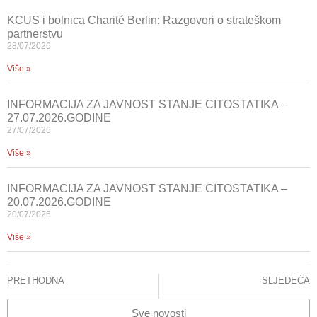
KCUS i bolnica Charité Berlin: Razgovori o strateškom
partnerstvu
28/07/2026
Više »
INFORMACIJA ZA JAVNOST STANJE CITOSTATIKA –
27.07.2026.GODINE
27/07/2026
Više »
INFORMACIJA ZA JAVNOST STANJE CITOSTATIKA –
20.07.2026.GODINE
20/07/2026
Više »
PRETHODNA
SLJEDEĆA
Demanti – Pacijent H. Dž. je zbrinut u KCUS, a ne u Općoj bolnici
Onkološka klinika KCUS postaje centar za edukaciju mladih onkologa iz regije
Sve novosti